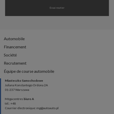
Essai routier
Automobile
Financement
Société
Recrutement
Équipe de course automobile
Miasteczko Samochodowe
Juliana Konstantego Ordona 2A
01-237 Warszawa
Mégacentres
biuro A
tél.: +48
Courrier électronique: mg@autoauto.pl