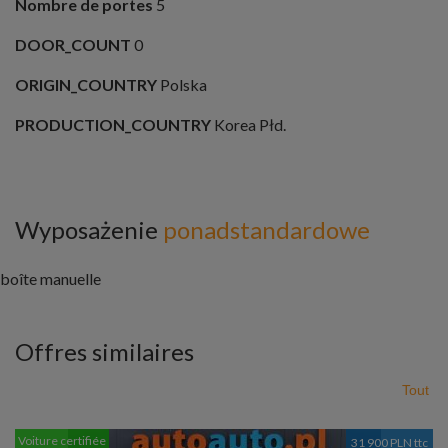
Nombre de portes
5
DOOR_COUNT
0
ORIGIN_COUNTRY
Polska
PRODUCTION_COUNTRY
Korea Płd.
Wyposażenie
ponadstandardowe
boîte manuelle
Offres similaires
Tout
Voiture certifiée
31 900 PLN ttc