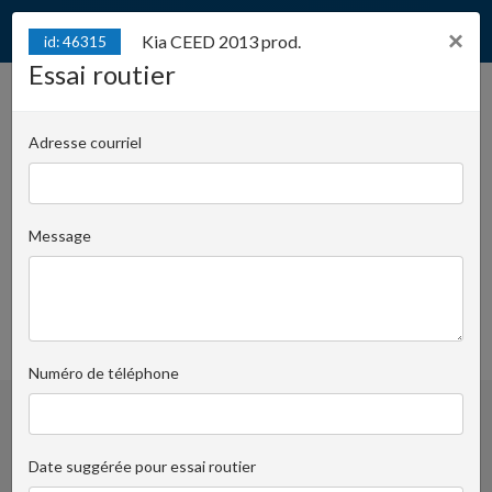
×
Kia CEED 2013 prod.
id: 46315
Essai routier
Kia CEED 2013 prod.
id: 46315
Adresse courriel
Juliana Konstantego Ordona 2A - Biuro B | Numéro
de clé:
Message
Filip Żabicki
+48 728 955
Demander à la personne responsable
501
favoris
Numéro de téléphone
Date suggérée pour essai routier