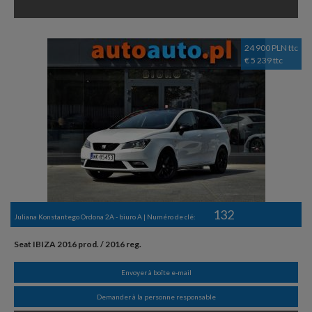
24 900 PLN ttc
€ 5 239 ttc
132
Juliana Konstantego Ordona 2A - biuro A | Numéro de clé:
Seat IBIZA 2016 prod. / 2016 reg.
Envoyer à boîte e-mail
Demander à la personne responsable