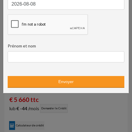
Prénom et nom
26 900 PLN ttc
€ 5 660 ttc
lub
€ -44
/mois
Demander le Crédit
Calculateur de crédit