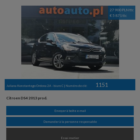
27 900 PLN ttc
€ 5 871 ttc
1151
Juliana Konstantego Ordona 2A - biuro C | Numéro de clé:
Citroen DS4 2013 prod.
Envoyer à boîte e-mail
Demander à la personne responsable
Essai routier