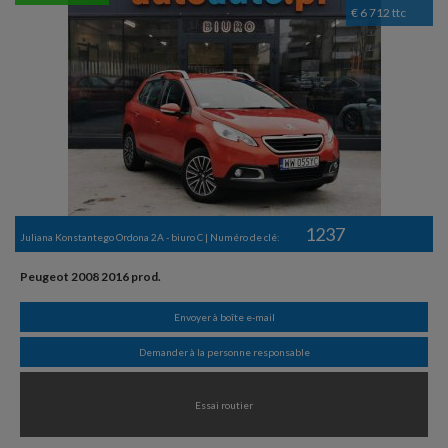
€ 6 712 ttc
1237
Juliana Konstantego Ordona 2A - biuro C | Numéro de clé:
Peugeot 2008 2016 prod.
Envoyer à boîte e-mail
Demander à la personne responsable
Essai routier