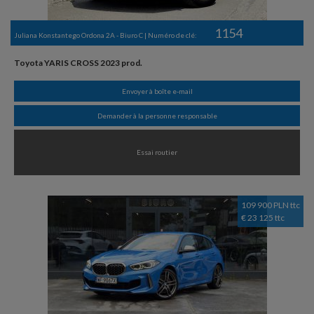
1154
Juliana Konstantego Ordona 2A - Biuro C | Numéro de clé:
Toyota YARIS CROSS 2023 prod.
Envoyer à boîte e-mail
Demander à la personne responsable
Essai routier
109 900 PLN ttc
€ 23 125 ttc