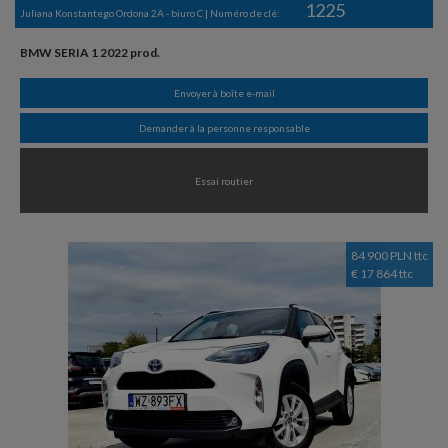
1225
Juliana Konstantego Ordona 2A - biuro C | Numéro de clé:
BMW SERIA 1 2022 prod.
Envoyer à boîte e-mail
Demander à la personne responsable
Essai routier
84 900 PLN ttc
€ 17 864 ttc