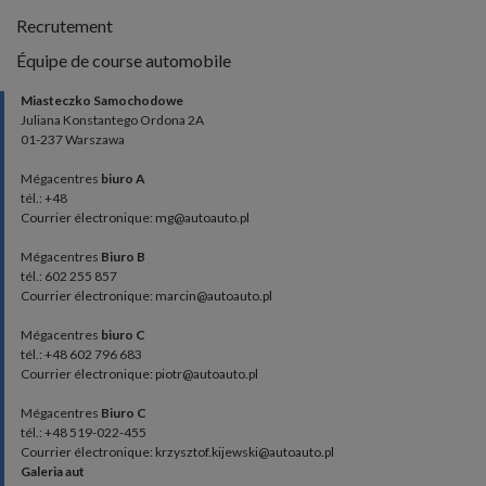
Recrutement
Équipe de course automobile
Miasteczko Samochodowe
Juliana Konstantego Ordona 2A
01-237 Warszawa
Mégacentres
biuro A
tél.: +48
Courrier électronique: mg@autoauto.pl
Mégacentres
Biuro B
tél.: 602 255 857
Courrier électronique: marcin@autoauto.pl
Mégacentres
biuro C
tél.: +48 602 796 683
Courrier électronique: piotr@autoauto.pl
Mégacentres
Biuro C
tél.: +48 519-022-455
Courrier électronique: krzysztof.kijewski@autoauto.pl
Galeria aut