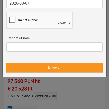
Prénom et nom
97 560 PLN ht
€ 20 528 ht
lub
€ 617
/mois
Demander le Crédit