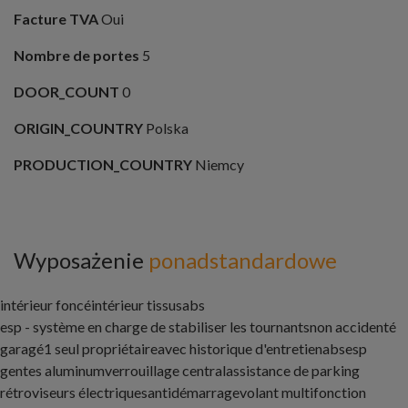
Facture TVA
Oui
Nombre de portes
5
DOOR_COUNT
0
ORIGIN_COUNTRY
Polska
PRODUCTION_COUNTRY
Niemcy
Wyposażenie
ponadstandardowe
intérieur foncé
intérieur tissus
abs
esp - système en charge de stabiliser les tournantsnon accidenté
garagé
1 seul propriétaire
avec historique d'entretien
abs
esp
gentes aluminum
verrouillage central
assistance de parking
rétroviseurs électriques
antidémarrage
volant multifonction