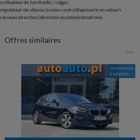
ordinateur de bord
radio / cd
gps
régulateur de vitesse (cruise control)
tapisserie en velours
cerveau direction (direction assistée)
climatronic
Offres similaires
Tout
79 999 PLN ttc
€ 16 833 ttc