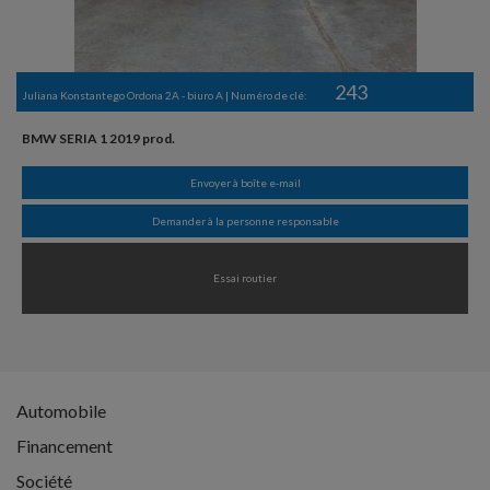
243
Juliana Konstantego Ordona 2A - biuro A | Numéro de clé:
BMW SERIA 1 2019 prod.
Envoyer à boîte e-mail
Demander à la personne responsable
Essai routier
Automobile
Financement
Société