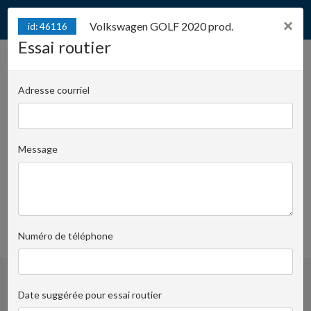
×
Volkswagen GOLF 2020 prod.
id: 46116
Essai routier
Volkswagen GOLF 2020
id: 46116
prod.
Adresse courriel
Juliana Konstantego Ordona 2A - biuro A | Numéro
de clé:
736
Message
Piotr Kaczorowski
+48 501 11 00
Demander à la personne responsable
97
favoris
Numéro de téléphone
Date suggérée pour essai routier