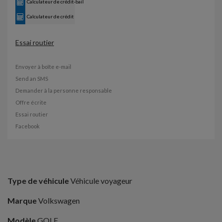
Calculateur de crédit-bail
Calculateur de crédit
Essai routier
Envoyer à boîte e-mail
Send an SMS
Demander à la personne responsable
Offre écrite
Essai routier
Facebook
Type de véhicule
Véhicule voyageur
Marque
Volkswagen
Modèle
GOLF