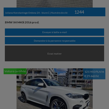
1244
Juliana Konstantego Ordona 2A - biuro C | Numéro de clé:
BMW X4 M40i 2016 prod.
Envoyer à boîte e-mail
Demander à la personne responsable
Essai routier
Voiture certifiée
121 950 PLN ht
€ 25 660 ht