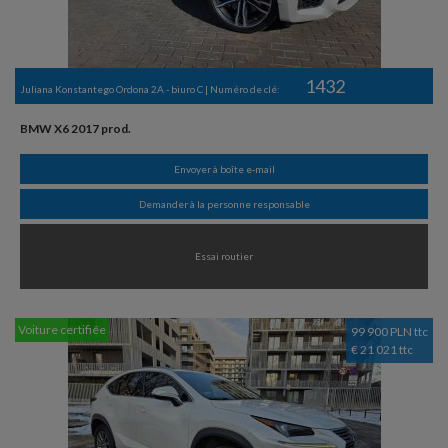
1432
Juliana Konstantego Ordona 2A - biuro C | Numéro de clé:
BMW X6 2017 prod.
Envoyer à boîte e-mail
Demander à la personne responsable
Essai routier
Voiture certifiée
99 900 PLN ttc
€ 21 021 ttc