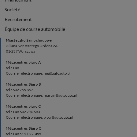
Société
Recrutement
Équipe de course automobile
Miasteczko Samochodowe
Juliana Konstantego Ordona 2A
01-237 Warszawa
Mégacentres
biuro A
tél.: +48
Courrier électronique: mg@autoauto.pl
Mégacentres
Biuro B
tél.: 602 255 857
Courrier électronique: marcin@autoauto.pl
Mégacentres
biuro C
tél.: +48 602 796 683
Courrier électronique: piotr@autoauto.pl
Mégacentres
Biuro C
tél.: +48 519-022-455