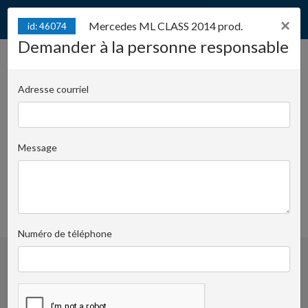
×
Mercedes ML CLASS 2014 prod.
id: 46074
Demander à la personne responsable
Mercedes ML CLASS 2014
id: 46074
prod.
Adresse courriel
Juliana Konstantego Ordona 2A - biuro C | Numéro
de clé:
1414
Message
Krzysztof Pomorski
Demander à la personne responsable
+48519022435
favoris
Numéro de téléphone