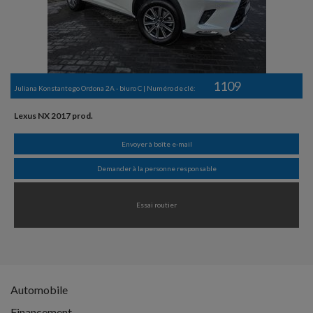
1109
Juliana Konstantego Ordona 2A - biuro C | Numéro de clé:
Lexus NX 2017 prod.
Envoyer à boîte e-mail
Demander à la personne responsable
Essai routier
Automobile
Financement