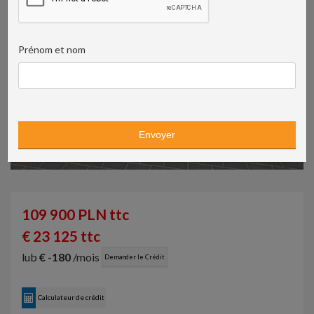
Prénom et nom
109 900 PLN ttc
€ 23 125 ttc
lub
€ -180
/mois
Demander le Crédit
Calculateur de crédit