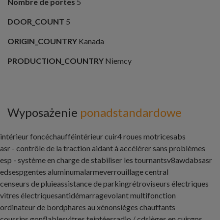
Nombre de portes
5
DOOR_COUNT
5
ORIGIN_COUNTRY
Kanada
PRODUCTION_COUNTRY
Niemcy
Wyposażenie
ponadstandardowe
intérieur foncé
chauffé
intérieur cuir
4 roues motrices
abs
asr - contrôle de la traction aidant à accélérer sans problèmes
esp - système en charge de stabiliser les tournantsv8
awd
abs
asr
eds
esp
gentes aluminum
alarme
verrouillage central
censeurs de pluie
assistance de parking
rétroviseurs électriques
vitres électriques
antidémarrage
volant multifonction
ordinateur de bord
phares au xénon
sièges chauffants
coussins gonflables
vitres teintées
radio / cd
sièges en cuir
gps