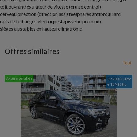
toit ouvrant
régulateur de vitesse (cruise control)
cerveau direction (direction assistée)
phares antibrouillard
rails de toit
sièges electriques
tapisserie premium
sièges ajustables en hauteur
climatronic
Offres similaires
Tout
Voiture certifiée
89 900 PLN ttc
€ 18 916 ttc