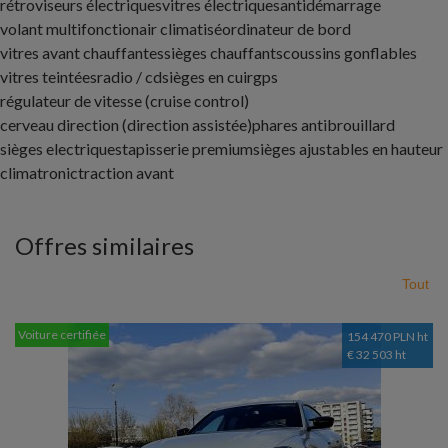
rétroviseurs électriques
vitres électriques
antidémarrage
volant multifonction
air climatisé
ordinateur de bord
vitres avant chauffantes
sièges chauffants
coussins gonflables
vitres teintées
radio / cd
sièges en cuir
gps
régulateur de vitesse (cruise control)
cerveau direction (direction assistée)
phares antibrouillard
sièges electriques
tapisserie premium
sièges ajustables en hauteur
climatronic
traction avant
Offres similaires
Tout
Voiture certifiée
154 470 PLN ht
€ 32 503 ht