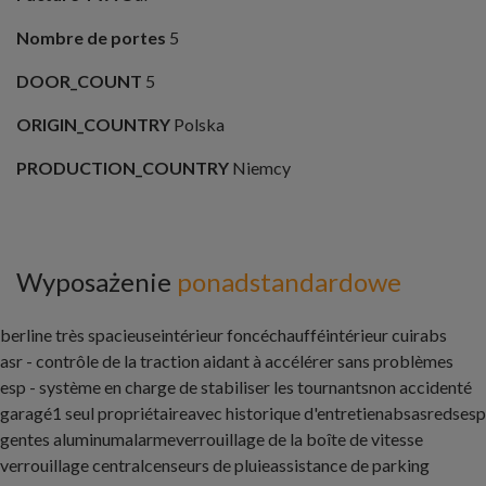
Nombre de portes
5
DOOR_COUNT
5
ORIGIN_COUNTRY
Polska
PRODUCTION_COUNTRY
Niemcy
Wyposażenie
ponadstandardowe
berline très spacieuse
intérieur foncé
chauffé
intérieur cuir
abs
asr - contrôle de la traction aidant à accélérer sans problèmes
esp - système en charge de stabiliser les tournantsnon accidenté
garagé
1 seul propriétaire
avec historique d'entretien
abs
asr
eds
esp
gentes aluminum
alarme
verrouillage de la boîte de vitesse
verrouillage central
censeurs de pluie
assistance de parking