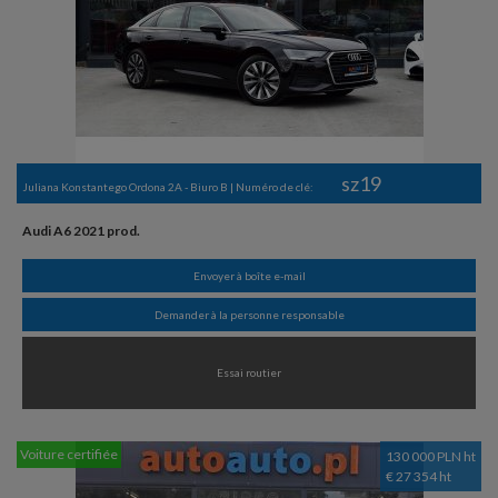
sz19
Juliana Konstantego Ordona 2A - Biuro B | Numéro de clé:
Audi A6 2021 prod.
Envoyer à boîte e-mail
Demander à la personne responsable
Essai routier
Voiture certifiée
130 000 PLN ht
€ 27 354 ht