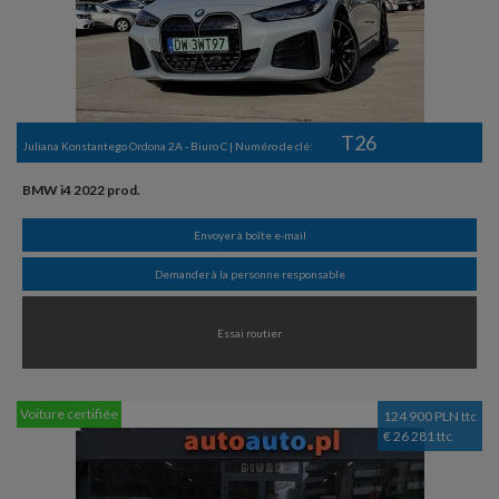
T26
Juliana Konstantego Ordona 2A - Biuro C | Numéro de clé:
BMW i4 2022 prod.
Envoyer à boîte e-mail
Demander à la personne responsable
Essai routier
Voiture certifiée
124 900 PLN ttc
€ 26 281 ttc