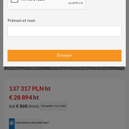
Prénom et nom
137 317 PLN ht
€ 28 894 ht
lub
€ 868
/mois
Demander le Crédit
Calculateur de crédit-bail