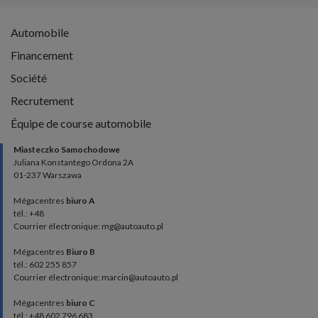
Automobile
Financement
Société
Recrutement
Équipe de course automobile
Miasteczko Samochodowe
Juliana Konstantego Ordona 2A
01-237 Warszawa
Mégacentres
biuro A
tél.: +48
Courrier électronique: mg@autoauto.pl
Mégacentres
Biuro B
tél.: 602 255 857
Courrier électronique: marcin@autoauto.pl
Mégacentres
biuro C
tél.: +48 602 796 683