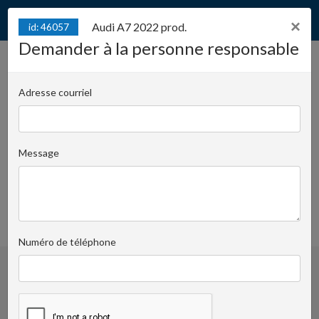
×
Audi A7 2022 prod.
id: 46057
Demander à la personne responsable
Audi A7 2022 prod.
id: 46057
Adresse courriel
Juliana Konstantego Ordona 2A - biuro C | Numéro
de clé:
1427
Message
Piotr Raspopin
+48 602 796
Demander à la personne responsable
683
favoris
Numéro de téléphone