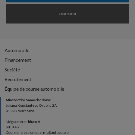
Essai routier
Automobile
Financement
Société
Recrutement
Équipe de course automobile
Miasteczko Samochodowe
Juliana Konstantego Ordona 2A
01-237 Warszawa
Mégacentres
biuro A
tél.: +48
Courrier électronique: mg@autoauto.pl