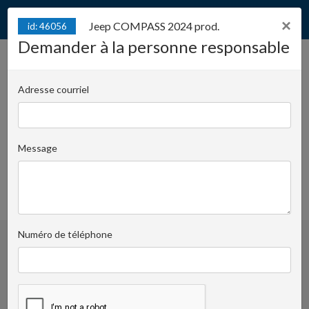
×
Jeep COMPASS 2024 prod.
id: 46056
Demander à la personne responsable
Jeep COMPASS 2024 prod.
id: 46056
Adresse courriel
Juliana Konstantego Ordona 2A - biuro C | Numéro
de clé:
1426
Message
Krzysztof Pomorski
Demander à la personne responsable
+48519022435
favoris
Numéro de téléphone