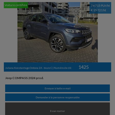
Voiture certifiée
74 715 PLN ht
€ 15 721 ht
1425
Juliana Konstantego Ordona 2A - biuro C | Numéro de clé:
Jeep COMPASS 2024 prod.
Envoyer à boîte e-mail
Demander à la personne responsable
Essai routier