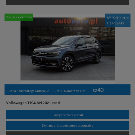
Voiture certifiée
69 024 PLN ht
€ 14 524 ht
sz40
Juliana Konstantego Ordona 2A - Biuro B | Numéro de clé:
Volkswagen TIGUAN 2021 prod.
Envoyer à boîte e-mail
Demander à la personne responsable