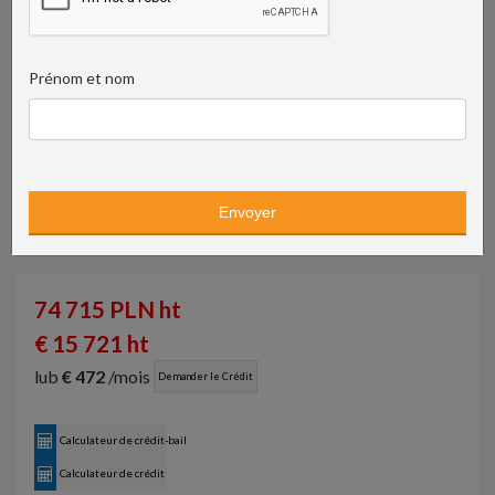
Prénom et nom
74 715 PLN ht
€ 15 721 ht
lub
€ 472
/mois
Demander le Crédit
Calculateur de crédit-bail
Calculateur de crédit