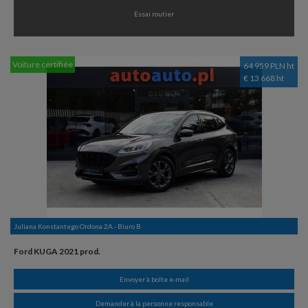
Essai routier
Voiture certifiée
64 959 PLN ht
€ 13 668 ht
Juliana Konstantego Ordona 2A - Biuro B
Ford KUGA 2021 prod.
Envoyer à boîte e-mail
Demander à la personne responsable