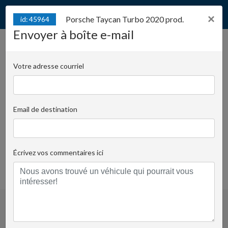
×
Porsche Taycan Turbo 2020 prod.
id: 45964
Envoyer à boîte e-mail
Porsche Taycan Turbo 2020
id: 45964
prod.
Votre adresse courriel
Juliana Konstantego Ordona 2A - Biuro C | Numéro
de clé:
T43
Email de destination
Krzysztof Kijewski
+48 519 022
Demander à la personne responsable
Écrivez vos commentaires ici
455
favoris