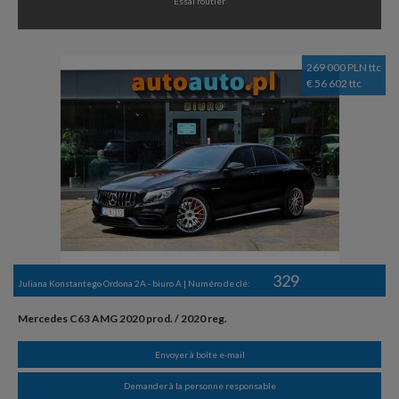
Essai routier
269 000 PLN ttc
€ 56 602 ttc
329
Juliana Konstantego Ordona 2A - biuro A | Numéro de clé:
Mercedes C63 AMG 2020 prod. / 2020 reg.
Envoyer à boîte e-mail
Demander à la personne responsable