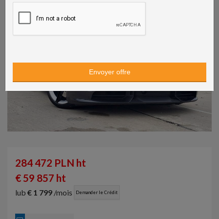
284 472 PLN ht
€ 59 857 ht
lub
€ 1 799
/mois
Demander le Crédit