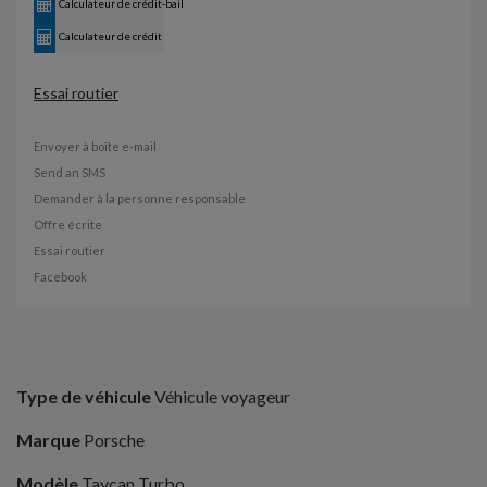
Calculateur de crédit-bail
Calculateur de crédit
Essai routier
Envoyer à boîte e-mail
Send an SMS
Demander à la personne responsable
Offre écrite
Essai routier
Facebook
Type de véhicule
Véhicule voyageur
Marque
Porsche
Modèle
Taycan Turbo