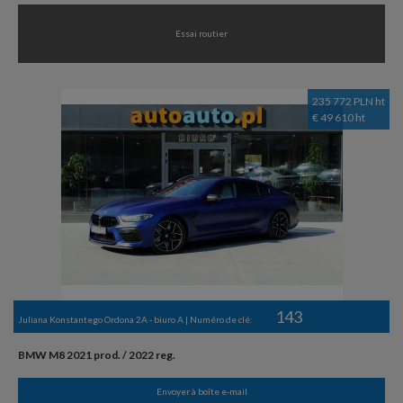
Essai routier
235 772 PLN ht
€ 49 610 ht
143
Juliana Konstantego Ordona 2A - biuro A | Numéro de clé:
BMW M8 2021 prod. / 2022 reg.
Envoyer à boîte e-mail