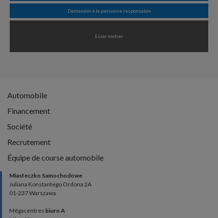
Demander à la personne responsable
Essai routier
Automobile
Financement
Société
Recrutement
Équipe de course automobile
Miasteczko Samochodowe
Juliana Konstantego Ordona 2A
01-237 Warszawa
Mégacentres
biuro A