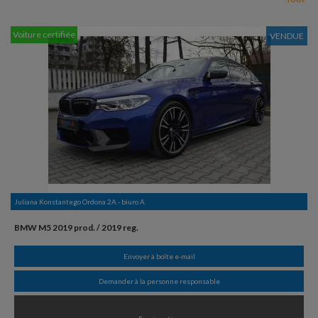
Voiture certifiée
VENDUE
Juliana Konstantego Ordona 2A - biuro A
BMW M5 2019 prod. / 2019 reg.
Envoyer à boîte e-mail
Demander à la personne responsable