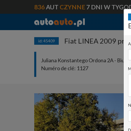
836
AUT
CZYNNE
7 DNI W TYGO
Fiat LINEA 2009 prod
id: 45409
A
Juliana Konstantego Ordona 2A - Biuro 
Numéro de clé:
1127
M
N
D