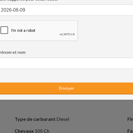
rénom et nom
Type de carburant
Diesel
Fi
Chevaux
105 Ch
Fa