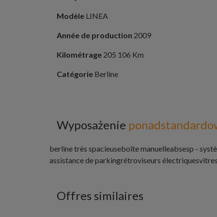
Modèle
LINEA
Année de production
2009
Kilométrage
205 106 Km
Catégorie
Berline
Wyposażenie
ponadstandardo
berline très spacieuse
boîte manuelle
abs
esp - syst
assistance de parking
rétroviseurs électriques
vitre
Offres similaires