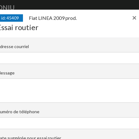
DNIU
×
Fiat LINEA 2009 prod.
id: 45409
achter
auto
finance
auto
vendre
Essai routier
. / 2009 reg.
dresse courriel
C |
Krzysztof Kijewski
Demander à la personne respon
+48 519 022 455
essage
uméro de téléphone
ate suggérée pour essai routier