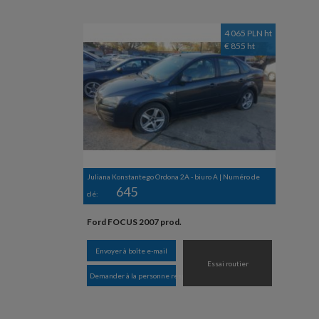
4 065 PLN ht
€ 855 ht
Juliana Konstantego Ordona 2A - biuro A | Numéro de
645
clé:
Ford FOCUS 2007 prod.
Envoyer à boîte e-mail
Essai routier
Demander à la personne responsable