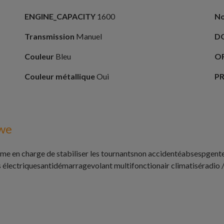
ENGINE_CAPACITY
1600
No
Transmission
Manuel
D
Couleur
Bleu
O
Couleur métallique
Oui
P
we
ème en charge de stabiliser les tournantsnon accidenté
abs
esp
gent
s électriques
antidémarrage
volant multifonction
air climatisé
radio 