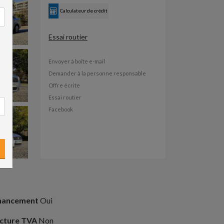
Calculateur de crédit
Essai routier
Envoyer à boîte e-mail
Demander à la personne responsable
Offre écrite
Essai routier
Facebook
nancement
Oui
cture TVA
Non