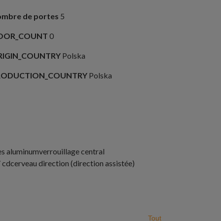
mbre de portes
5
OOR_COUNT
0
RIGIN_COUNTRY
Polska
RODUCTION_COUNTRY
Polska
es aluminum
verrouillage central
/ cd
cerveau direction (direction assistée)
Tout