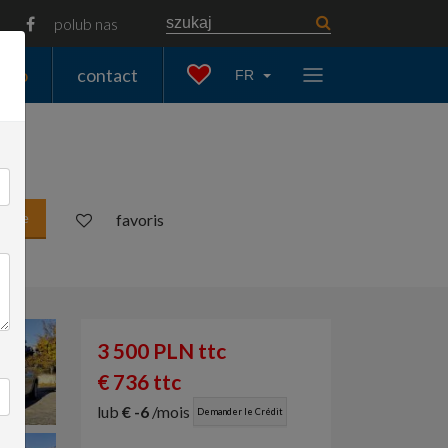
polub nas
auto
contact
FR
sable
favoris
3 500 PLN ttc
€ 736 ttc
lub
€ -6
/mois
Demander le Crédit