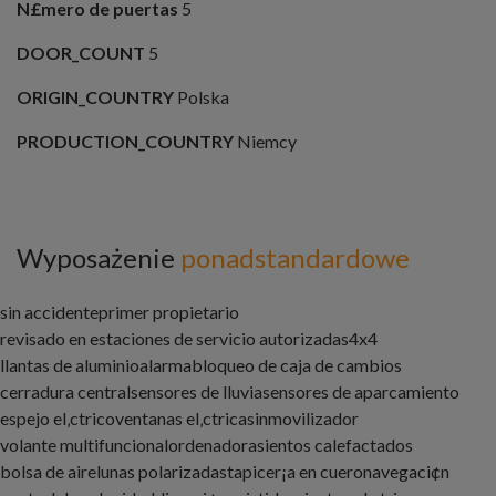
N£mero de puertas
5
DOOR_COUNT
5
ORIGIN_COUNTRY
Polska
PRODUCTION_COUNTRY
Niemcy
Wyposażenie
ponadstandardowe
sin accidente
primer propietario
revisado en estaciones de servicio autorizadas
4x4
llantas de aluminio
alarma
bloqueo de caja de cambios
cerradura central
sensores de lluvia
sensores de aparcamiento
espejo el‚ctrico
ventanas el‚ctricas
inmovilizador
volante multifuncional
ordenador
asientos calefactados
bolsa de aire
lunas polarizadas
tapicer¡a en cuero
navegaci¢n