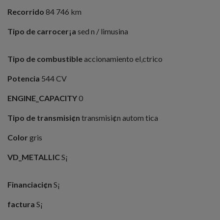
Recorrido
84 746 km
Tipo de carrocer¡a
sed n / limusina
Tipo de combustible
accionamiento el‚ctrico
Potencia
544 CV
ENGINE_CAPACITY
0
Tipo de transmisi¢n
transmisi¢n autom tica
Color
gris
VD_METALLIC
S¡
Financiaci¢n
S¡
factura
S¡