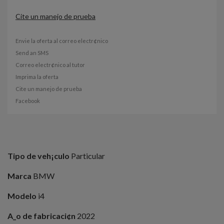
Cite un manejo de prueba
Envie la oferta al correo electr¢nico
Send an SMS
Correo electr¢nico al tutor
Imprima la oferta
Cite un manejo de prueba
Facebook
Tipo de veh¡culo
Particular
Marca
BMW
Modelo
i4
A_o de fabricaci¢n
2022