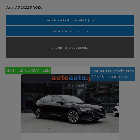
Audi A7 2022 PROD.
Envie la oferta al correo electr¢nico
Correo electr¢nico al tutor
Cite un manejo de prueba
CERTIFIED_GUARANTEED
124 900 PLN precio bruto
€ 26 281 precio bruto