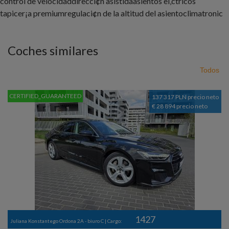
control de velocidad
direcci¢n asistida
asientos el‚ctricos
tapicer¡a premium
regulaci¢n de la altitud del asiento
climatronic
Coches similares
Todos
CERTIFIED_GUARANTEED
137 317 PLN precio neto
€ 28 894 precio neto
1427
Juliana Konstantego Ordona 2A - biuro C | Cargo: