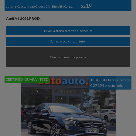
sz19
Juliana Konstantego Ordona 2A - Biuro B | Cargo:
Audi A6 2021 PROD.
Envie la oferta al correo electr¢nico
Correo electr¢nico al tutor
Cite un manejo de prueba
CERTIFIED_GUARANTEED
130 000 PLN precio neto
€ 27 354 precio neto