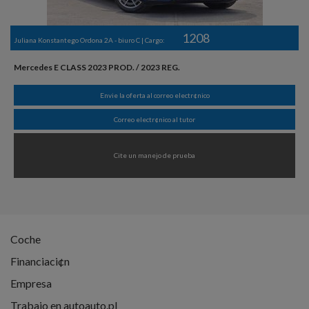
1208
Juliana Konstantego Ordona 2A - biuro C | Cargo:
Mercedes E CLASS 2023 PROD. / 2023 REG.
Envie la oferta al correo electr¢nico
Correo electr¢nico al tutor
Cite un manejo de prueba
Coche
Financiaci¢n
Empresa
Trabajo en autoauto.pl