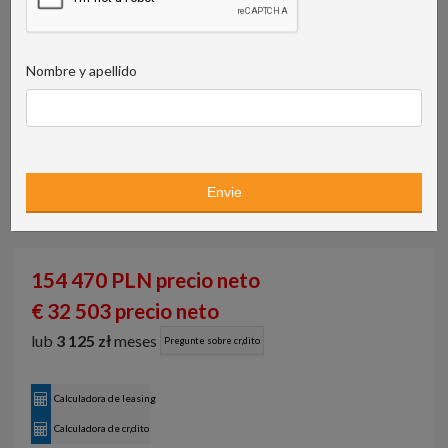
Nombre y apellido
154 470 PLN precio neto
€ 32 503 precio neto
lub
3 125 zł
meses
Pregunte sobre cr‚dito
Calculadora de leasing
Calculadora de cr‚dito