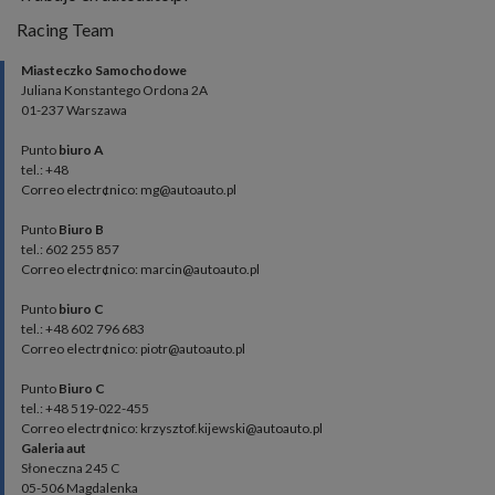
Racing Team
Miasteczko Samochodowe
Juliana Konstantego Ordona 2A
01-237 Warszawa
Punto
biuro A
tel.: +48
Correo electr¢nico: mg@autoauto.pl
Punto
Biuro B
tel.: 602 255 857
Correo electr¢nico: marcin@autoauto.pl
Punto
biuro C
tel.: +48 602 796 683
Correo electr¢nico: piotr@autoauto.pl
Punto
Biuro C
tel.: +48 519-022-455
Correo electr¢nico: krzysztof.kijewski@autoauto.pl
Galeria aut
Słoneczna 245 C
05-506 Magdalenka