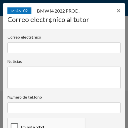
×
BMW i4 2022 PROD.
id: 46102
Correo electr¢nico al tutor
BMW i4 2022 PROD.
id: 46102
Correo electr¢nico
Juliana Konstantego Ordona 2A - Biuro C | Cargo:
T26
Noticias
Krzysztof Kijewski
Correo electr¢nico al tutor
+48 519 022 455
FAVOURITE_ADD_DEL
N£mero de tel‚fono