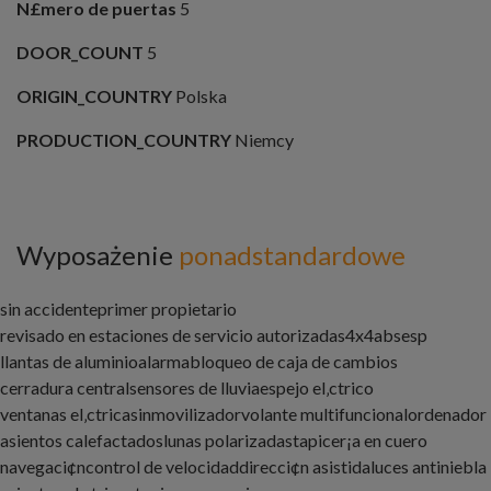
N£mero de puertas
5
DOOR_COUNT
5
ORIGIN_COUNTRY
Polska
PRODUCTION_COUNTRY
Niemcy
Wyposażenie
ponadstandardowe
sin accidente
primer propietario
revisado en estaciones de servicio autorizadas
4x4
abs
esp
llantas de aluminio
alarma
bloqueo de caja de cambios
cerradura central
sensores de lluvia
espejo el‚ctrico
ventanas el‚ctricas
inmovilizador
volante multifuncional
ordenador
asientos calefactados
lunas polarizadas
tapicer¡a en cuero
navegaci¢n
control de velocidad
direcci¢n asistida
luces antiniebla