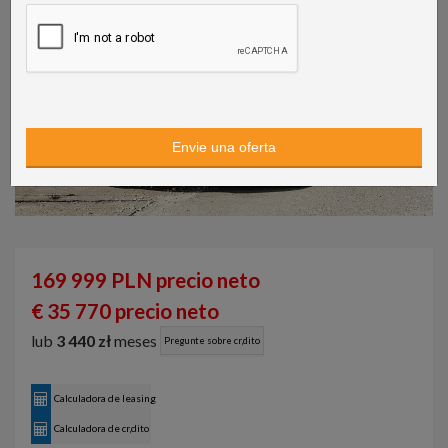
169 999 PLN precio neto
€ 35 770 precio neto
lub
3 440 zł
meses
Pregunte sobre cr‚dito
Calculadora de leasing
Calculadora de cr‚dito