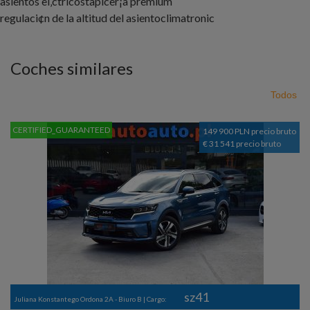
asientos el‚ctricos
tapicer¡a premium
regulaci¢n de la altitud del asiento
climatronic
Coches similares
Todos
CERTIFIED_GUARANTEED
149 900 PLN precio bruto
€ 31 541 precio bruto
sz41
Juliana Konstantego Ordona 2A - Biuro B | Cargo: