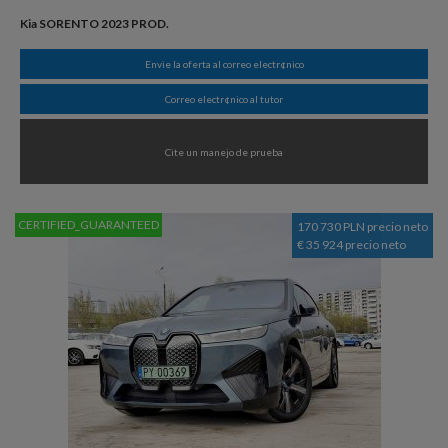
Kia SORENTO 2023 PROD.
Envie la oferta al correo electr¢nico
Correo electr¢nico al tutor
Cite un manejo de prueba
CERTIFIED_GUARANTEED
170 730 PLN precio neto
€ 35 924 precio neto