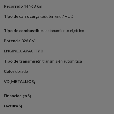
Recorrido
44 968 km
Tipo de carrocer¡a
todoterreno / VUD
Tipo de combustible
accionamiento el‚ctrico
Potencia
326 CV
ENGINE_CAPACITY
0
Tipo de transmisi¢n
transmisi¢n autom tica
Color
dorado
VD_METALLIC
S¡
Financiaci¢n
S¡
factura
S¡