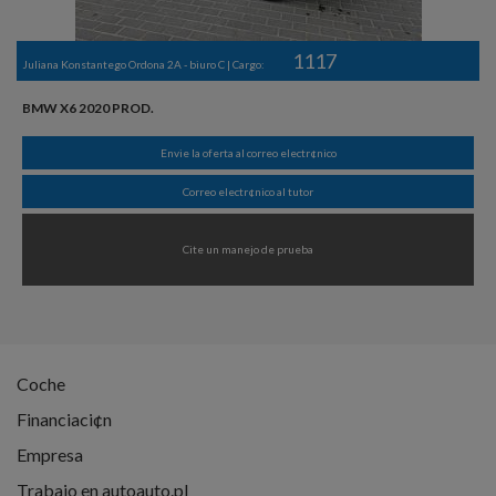
1117
Juliana Konstantego Ordona 2A - biuro C | Cargo:
BMW X6 2020 PROD.
Envie la oferta al correo electr¢nico
Correo electr¢nico al tutor
Cite un manejo de prueba
Coche
Financiaci¢n
Empresa
Trabajo en autoauto.pl