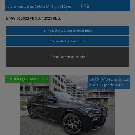
T42
Juliana Konstantego Ordona 2A - Biuro C | Cargo:
BMW IX 2022 PROD. / 2023 REG.
Envie la oferta al correo electr¢nico
Correo electr¢nico al tutor
Cite un manejo de prueba
CERTIFIED_GUARANTEED
195 040 PLN precio neto
€ 41 039 precio neto