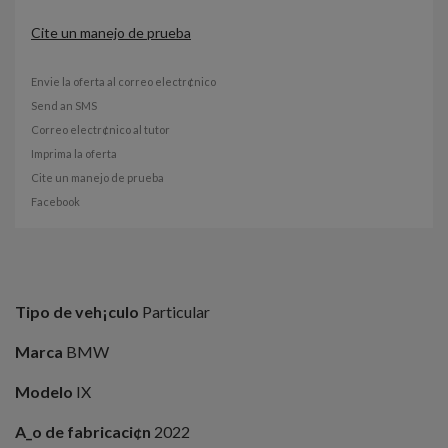
Cite un manejo de prueba
Envie la oferta al correo electr¢nico
Send an SMS
Correo electr¢nico al tutor
Imprima la oferta
Cite un manejo de prueba
Facebook
Tipo de veh¡culo
Particular
Marca
BMW
Modelo
IX
A_o de fabricaci¢n
2022