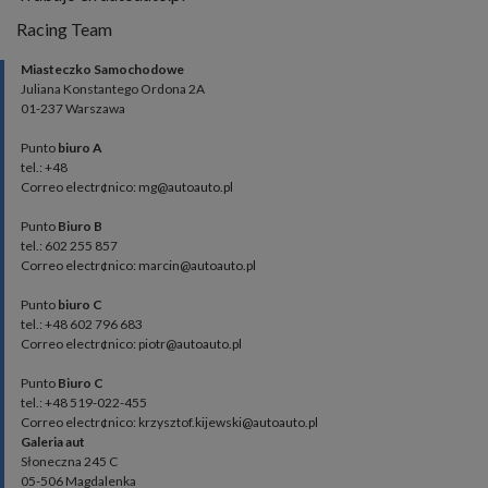
Racing Team
Miasteczko Samochodowe
Juliana Konstantego Ordona 2A
01-237 Warszawa
Punto
biuro A
tel.: +48
Correo electr¢nico: mg@autoauto.pl
Punto
Biuro B
tel.: 602 255 857
Correo electr¢nico: marcin@autoauto.pl
Punto
biuro C
tel.: +48 602 796 683
Correo electr¢nico: piotr@autoauto.pl
Punto
Biuro C
tel.: +48 519-022-455
Correo electr¢nico: krzysztof.kijewski@autoauto.pl
Galeria aut
Słoneczna 245 C
05-506 Magdalenka