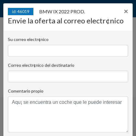
×
BMW IX 2022 PROD.
id: 46019
Envie la oferta al correo electr¢nico
BMW IX 2022 PROD.
id: 46019
Su correo electr¢nico
Juliana Konstantego Ordona 2A - Biuro C | Cargo:
T10
Correo electr¢nico del destinatario
Krzysztof Kijewski
Correo electr¢nico al tutor
+48 519 022 455
FAVOURITE_ADD_DEL
Comentario propio