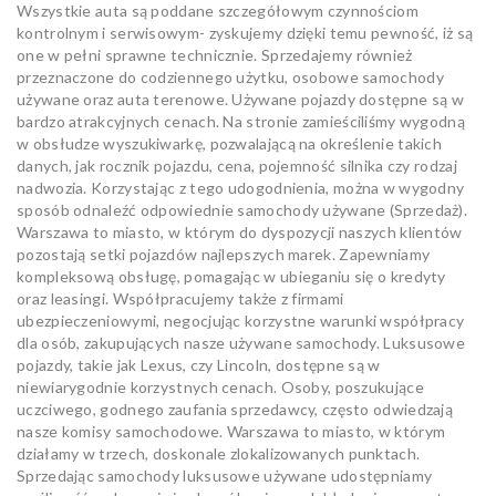
Wszystkie auta są poddane szczegółowym czynnościom
kontrolnym i serwisowym- zyskujemy dzięki temu pewność, iż są
one w pełni sprawne technicznie. Sprzedajemy również
przeznaczone do codziennego użytku, osobowe samochody
używane oraz auta terenowe. Używane pojazdy dostępne są w
bardzo atrakcyjnych cenach. Na stronie zamieściliśmy wygodną
w obsłudze wyszukiwarkę, pozwalającą na określenie takich
danych, jak rocznik pojazdu, cena, pojemność silnika czy rodzaj
nadwozia. Korzystając z tego udogodnienia, można w wygodny
sposób odnaleźć odpowiednie samochody używane (Sprzedaż).
Warszawa to miasto, w którym do dyspozycji naszych klientów
pozostają setki pojazdów najlepszych marek. Zapewniamy
kompleksową obsługę, pomagając w ubieganiu się o kredyty
oraz leasingi. Współpracujemy także z firmami
ubezpieczeniowymi, negocjując korzystne warunki współpracy
dla osób, zakupujących nasze używane samochody. Luksusowe
pojazdy, takie jak Lexus, czy Lincoln, dostępne są w
niewiarygodnie korzystnych cenach. Osoby, poszukujące
uczciwego, godnego zaufania sprzedawcy, często odwiedzają
nasze komisy samochodowe. Warszawa to miasto, w którym
działamy w trzech, doskonale zlokalizowanych punktach.
Sprzedając samochody luksusowe używane udostępniamy