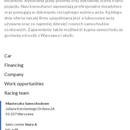
możliwość wykonania jazdy próbnej oraz dokładnej oceny stanu
pojazdu. Nasi konsultanci zapewniają profesjonalne doradztwo
oraz pomagają w dokonaniu rozsądnego wyboru auta. Każdego
dnia oferta naszej firmy uzupełniana jest o luksusowe auta
używane oraz co najmniej dziesięć nowych samochodów
osobowych. Zapewniamy także możliwość kupna samochodu za
gotówkę od osób z Warszawy i okolic.
Car
Financing
Company
Work opportunities
Racing team
Miasteczko Samochodowe
Juliana Konstantego Ordona 2A
01-237 Warszawa
Sales center
biuro A
tel.: +48