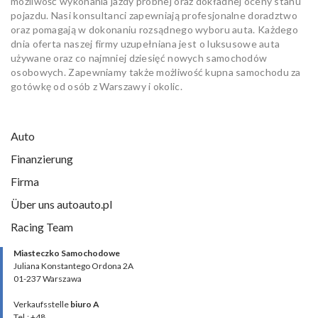
możliwość wykonania jazdy próbnej oraz dokładnej oceny stanu
pojazdu. Nasi konsultanci zapewniają profesjonalne doradztwo
oraz pomagają w dokonaniu rozsądnego wyboru auta. Każdego
dnia oferta naszej firmy uzupełniana jest o luksusowe auta
używane oraz co najmniej dziesięć nowych samochodów
osobowych. Zapewniamy także możliwość kupna samochodu za
gotówkę od osób z Warszawy i okolic.
Auto
Finanzierung
Firma
Über uns autoauto.pl
Racing Team
Miasteczko Samochodowe
Juliana Konstantego Ordona 2A
01-237 Warszawa
Verkaufsstelle
biuro A
Tel.: +48