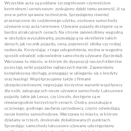
Wszystkie auta są poddane szczegółowym czynnościom
kontrolnym i serwisowym- zyskujemy dzięki temu pewność, iż są
one w pełni sprawne technicznie. Sprzedajemy również
przeznaczone do codziennego użytku, osobowe samochody
używane oraz auta terenowe. Używane pojazdy dostępne są w
bardzo atrakcyjnych cenach. Na stronie zamieściliśmy wygodną
w obsłudze wyszukiwarkę, pozwalającą na określenie takich
danych, jak rocznik pojazdu, cena, pojemność silnika czy rodzaj
nadwozia. Korzystając z tego udogodnienia, można w wygodny
sposób odnaleźć odpowiednie samochody używane (Sprzedaż).
Warszawa to miasto, w którym do dyspozycji naszych klientów
pozostają setki pojazdów najlepszych marek. Zapewniamy
kompleksową obsługę, pomagając w ubieganiu się o kredyty
oraz leasingi. Współpracujemy także z firmami
ubezpieczeniowymi, negocjując korzystne warunki współpracy
dla osób, zakupujących nasze używane samochody. Luksusowe
pojazdy, takie jak Lexus, czy Lincoln, dostępne są w
niewiarygodnie korzystnych cenach. Osoby, poszukujące
uczciwego, godnego zaufania sprzedawcy, często odwiedzają
nasze komisy samochodowe. Warszawa to miasto, w którym
działamy w trzech, doskonale zlokalizowanych punktach.
Sprzedając samochody luksusowe używane udostępniamy