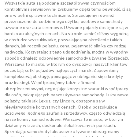
Wszystkie auta są poddane szczegółowym czynnościom
kontrolnym i serwisowym- zyskujemy dzięki temu pewność, iż są
one w pełni sprawne technicznie. Sprzedajemy również
przeznaczone do codziennego użytku, osobowe samochody
używane oraz auta terenowe. Używane pojazdy dostępne są w
bardzo atrakcyjnych cenach. Na stronie zamieściliśmy wygodną
w obsłudze wyszukiwarkę, pozwalającą na określenie takich
danych, jak rocznik pojazdu, cena, pojemność silnika czy rodzaj
nadwozia. Korzystając z tego udogodnienia, można w wygodny
sposób odnaleźć odpowiednie samochody używane (Sprzedaż).
Warszawa to miasto, w którym do dyspozycji naszych klientów
pozostają setki pojazdów najlepszych marek. Zapewniamy
kompleksową obsługę, pomagając w ubieganiu się o kredyty
oraz leasingi. Współpracujemy także z firmami
ubezpieczeniowymi, negocjując korzystne warunki współpracy
dla osób, zakupujących nasze używane samochody. Luksusowe
pojazdy, takie jak Lexus, czy Lincoln, dostępne są w
niewiarygodnie korzystnych cenach. Osoby, poszukujące
uczciwego, godnego zaufania sprzedawcy, często odwiedzają
nasze komisy samochodowe. Warszawa to miasto, w którym
działamy w trzech, doskonale zlokalizowanych punktach.
Sprzedając samochody luksusowe używane udostępniamy