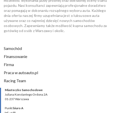
możliwość wykonania jazdy próbnej oraz dokładnej oceny stanu
pojazdu. Nasi konsultanci zapewniają profesjonalne doradztwo
oraz pomagają w dokonaniu rozsądnego wyboru auta. Każdego
dnia oferta naszej firmy uzupełniana jest o luksusowe auta
używane oraz co najmniej dziesięć nowych samochodów
osobowych. Zapewniamy także możliwość kupna samochodu za
gotówkę od osób z Warszawy i okolic.
Samochód
Finansowanie
Firma
Praca w autoauto.pl
Racing Team
Miasteczko Samochodowe
Juliana Konstantego Ordona 2A
01-237 Warszawa
Punkt
biuro A
tel.: +48