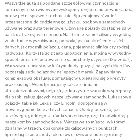
Wszystkie auta są poddane szczegółowym czynnościom
kontrolnym i serwisowym- zyskujemy dzięki temu pewność, iż są
one w pełni sprawne technicznie. Sprzedajemy również
przeznaczone do codziennego użytku, osobowe samochody
używane oraz auta terenowe. Używane pojazdy dostępne są w
bardzo atrakcyjnych cenach. Na stronie zamieściliśmy wygodną
w obsłudze wyszukiwarkę, pozwalającą na określenie takich
danych, jak rocznik pojazdu, cena, pojemność silnika czy rodzaj
nadwozia. Korzystając z tego udogodnienia, można w wygodny
sposób odnaleźć odpowiednie samochody używane (Sprzedaż).
Warszawa to miasto, w którym do dyspozycji naszych klientów
pozostają setki pojazdów najlepszych marek. Zapewniamy
kompleksową obsługę, pomagając w ubieganiu się o kredyty
oraz leasingi. Współpracujemy także z firmami
ubezpieczeniowymi, negocjując korzystne warunki współpracy
dla osób, zakupujących nasze używane samochody. Luksusowe
pojazdy, takie jak Lexus, czy Lincoln, dostępne są w
niewiarygodnie korzystnych cenach. Osoby, poszukujące
uczciwego, godnego zaufania sprzedawcy, często odwiedzają
nasze komisy samochodowe. Warszawa to miasto, w którym
działamy w trzech, doskonale zlokalizowanych punktach.
Sprzedając samochody luksusowe używane udostępniamy