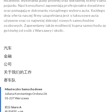
możliwość wykonania jazdy próbnej oraz dokładnej oceny stanu
pojazdu. Nasi konsultanci zapewniają profesjonalne doradztwo
oraz pomagają w dokonaniu rozsądnego wyboru auta. Każdego
dnia oferta naszej firmy uzupełniana jest o luksusowe auta
używane oraz co najmniej dziesięć nowych samochodów
osobowych. Zapewniamy także możliwość kupna samochodu za
gotówkę od osób z Warszawy i okolic.
汽车
金融
公司
关于我们的工作
赛车队
Miasteczko Samochodowe
Juliana Konstantego Ordona 2A
01-237 Warszawa
积分
biuro A
电话缩写: +48