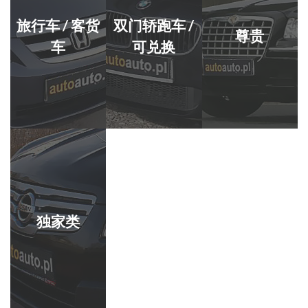
旅行车 / 客货
双门轿跑车 /
尊贵
车
可兑换
独家类