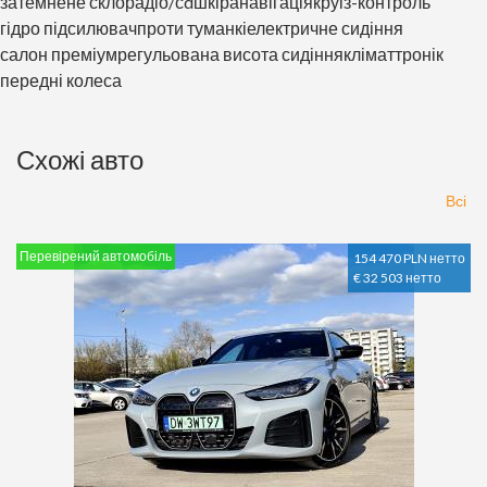
затемнене скло
радіо/сd
шкіра
навігація
круіз-контроль
гідро підсилювач
проти туманкі
електричне сидіння
салон преміум
регульована висота сидіння
кліматтронік
передні колеса
Схожі авто
Всі
Перевірений автомобіль
154 470 PLN нетто
€ 32 503 нетто