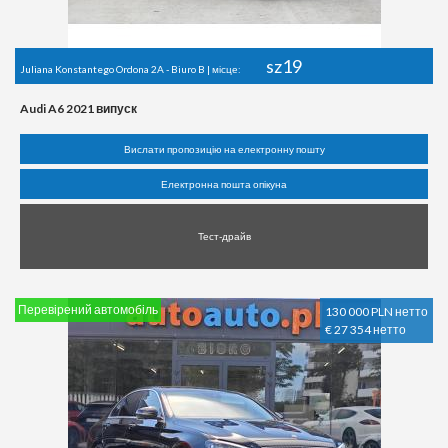
sz19
Juliana Konstantego Ordona 2A - Biuro B | місце:
Audi A6 2021 випуск
Вислати пропозицію на електронну пошту
Електронна пошта опікуна
Тест-драйв
Перевірений автомобіль
130 000 PLN нетто
€ 27 354 нетто