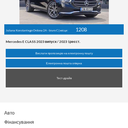
1208
Juliana Konstantego Ordona 2A - biuro C | місце:
Mercedes E CLASS 2023 випуск / 2023 1реєст.
Вислати пропозицію на електронну пошту
Електронна пошта опікуна
Тест-драйв
Авто
Фінансування