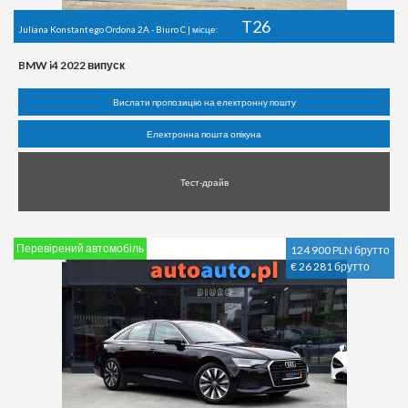
T26
Juliana Konstantego Ordona 2A - Biuro C | місце:
BMW i4 2022 випуск
Вислати пропозицію на електронну пошту
Електронна пошта опікуна
Тест-драйв
Перевірений автомобіль
124 900 PLN брутто
€ 26 281 брутто