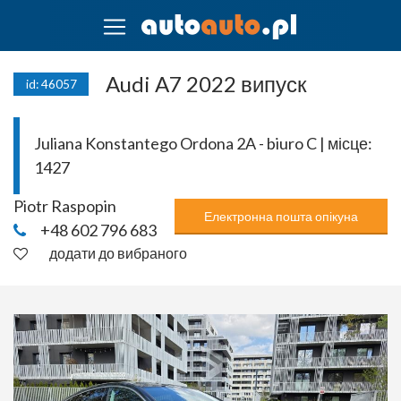
Audi A7 2022 випуск
id: 46057
Juliana Konstantego Ordona 2A - biuro C | місце:
1427
Piotr Raspopin
Електронна пошта опікуна
+48 602 796 683
додати до вибраного