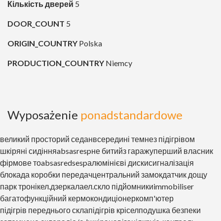
Кількість дверей
5
DOOR_COUNT
5
ORIGIN_COUNTRY
Polska
PRODUCTION_COUNTRY
Niemcy
Wyposażenie
ponadstandardowe
великий просторий седан
всередині темне
з підігрівом
шкіряні сидіння
abs
asr
espне битий
з гаражу
перший власник
фірмове то
abs
asr
eds
esp
алюмінієві диски
сигналізація
блокада коробки передач
центральний замок
датчик дощу
парк тронік
ел.дзеркала
ел.скло підйомники
immobiliser
багатофункційний кермо
кондиціонер
комп'ютер
підігрів переднього скла
підігрів крісел
подушка безпеки