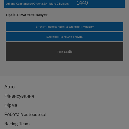
1440
Juliana Konstantego Ordona 2A - biuro C | місце:
Opel CORSA 2020 випуск
Вислати пропозицію на електронну пошту
Електронна пошта опікуна
Тест-драйв
Авто
Фінансування
Фірма
Робота в autoauto.pl
Racing Team