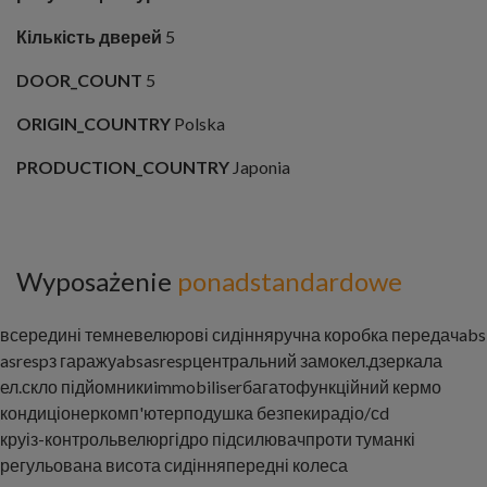
Кількість дверей
5
DOOR_COUNT
5
ORIGIN_COUNTRY
Polska
PRODUCTION_COUNTRY
Japonia
Wyposażenie
ponadstandardowe
всередині темне
велюрові сидіння
ручна коробка передач
abs
asr
espз гаражу
abs
asr
esp
центральний замок
ел.дзеркала
ел.скло підйомники
immobiliser
багатофункційний кермо
кондиціонер
комп'ютер
подушка безпеки
радіо/сd
круіз-контроль
велюр
гідро підсилювач
проти туманкі
регульована висота сидіння
передні колеса