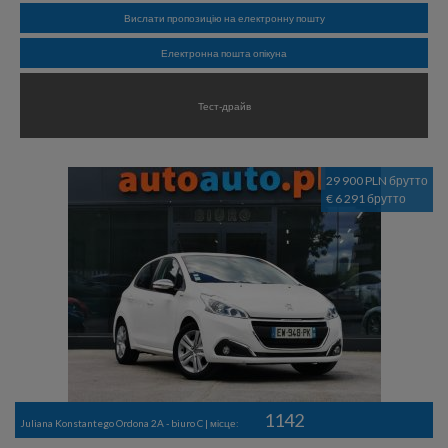
Вислати пропозицію на електронну пошту
Електронна пошта опікуна
Тест-драйв
29 900 PLN брутто
€ 6 291 брутто
1142
Juliana Konstantego Ordona 2A - biuro C | місце: