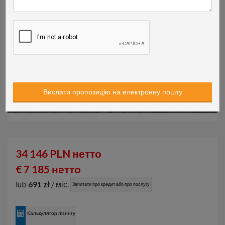
34 146 PLN нетто
€ 7 185 нетто
lub
691 zł
/ міс.
Запитати про кредит або про послугу
Калькулятор лізингу