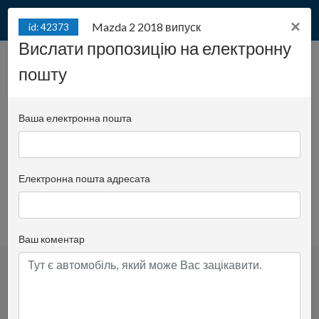
×
Mazda 2 2018 випуск
id: 42373
Вислати пропозицію на електронну
Mazda 2 2018 випуск /
пошту
id: 42373
2019 1реєст.
Ваша електронна пошта
Juliana Konstantego Ordona 2A - biuro A | місце:
611
Електронна пошта адресата
Piotr Kaczorowski
Електронна пошта опікуна
+48 501 11 00 97
додати до вибраного
Ваш коментар