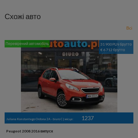
Схожі авто
Всі
Перевірений автомобіль
31 900 PLN брутто
€ 6 712 брутто
1237
Juliana Konstantego Ordona 2A - biuro C | місце:
Peugeot 2008 2016 випуск