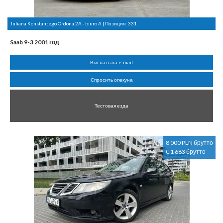
Juliana Konstantego Ordona 2A - biuro A | Позиция:
331
Saab 9-3 2001 год
Выслать на e-mail
Спросить опекуна
Тестовая езда
8 000 PLN брутто
€ 1 683 брутто