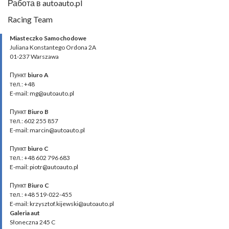
Работа в autoauto.pl
Racing Team
Miasteczko Samochodowe
Juliana Konstantego Ordona 2A
01-237 Warszawa
Пункт
biuro A
тел.: +48
E-mail: mg@autoauto.pl
Пункт
Biuro B
тел.: 602 255 857
E-mail: marcin@autoauto.pl
Пункт
biuro C
тел.: +48 602 796 683
E-mail: piotr@autoauto.pl
Пункт
Biuro C
тел.: +48 519-022-455
E-mail: krzysztof.kijewski@autoauto.pl
Galeria aut
Słoneczna 245 C