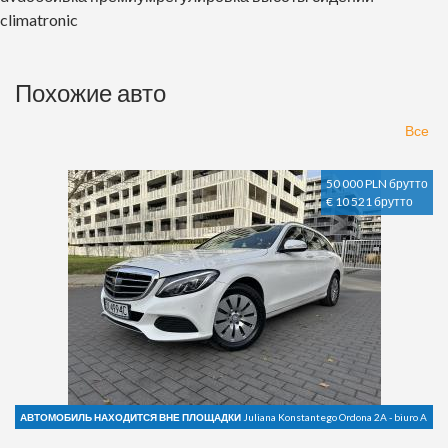
climatronic
Похожие авто
Все
50 000 PLN брутто
€ 10 521 брутто
АВТОМОБИЛЬ НАХОДИТСЯ ВНЕ ПЛОЩАДКИ
Juliana Konstantego Ordona 2A - biuro A