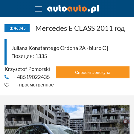
Mercedes E CLASS 2011 год
id: 46045
Juliana Konstantego Ordona 2A - biuro C |
Позиция:
1335
Krzysztof Pomorski
Спросить опекуна
+48519022435
- просмотренное