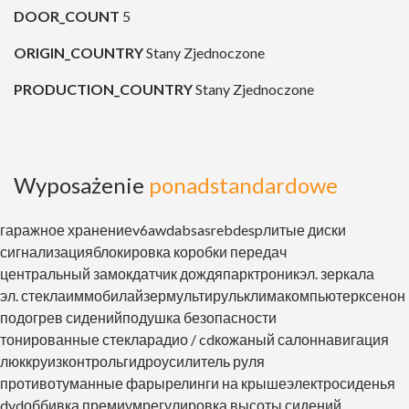
DOOR_COUNT
5
ORIGIN_COUNTRY
Stany Zjednoczone
PRODUCTION_COUNTRY
Stany Zjednoczone
Wyposażenie
ponadstandardowe
гаражное хранение
v6
awd
abs
asr
ebd
esp
литые диски
сигнализация
блокировка коробки передач
центральный замок
датчик дождя
парктроник
эл. зеркала
эл. стекла
иммобилайзер
мультируль
клима
компьютер
ксенон
подогрев сидений
подушка безопасности
тонированные стекла
радио / cd
кожаный салон
навигация
люк
круизконтроль
гидроусилитель руля
противотуманные фары
релинги на крыше
электросиденья
dvd
оббивка премиум
регулировка высоты сидений