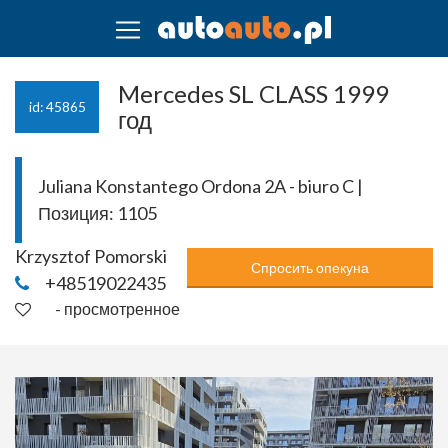
Mercedes SL CLASS 1999
id: 45865
год
Juliana Konstantego Ordona 2A - biuro C |
Позиция:
1105
Krzysztof Pomorski
Спросить опекуна
+48519022435
- просмотренное