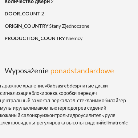
Количество дверй
2
DOOR_COUNT
2
ORIGIN_COUNTRY
Stany Zjednoczone
PRODUCTION_COUNTRY
Niemcy
Wyposażenie
ponadstandardowe
гаражное хранение
v8
abs
asr
ebd
esp
литые диски
сигнализация
блокировка коробки передач
центральный замок
эл. зеркала
эл. стекла
иммобилайзер
мультируль
клима
компьютер
подогрев сидений
кожаный салон
круизконтроль
гидроусилитель руля
электросиденья
регулировка высоты сидений
climatronic