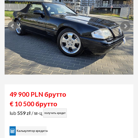
49 900 PLN брутто
€ 10 500 брутто
lub
559 zł
/ м-ц
получить кредит
Калькулятор кредита