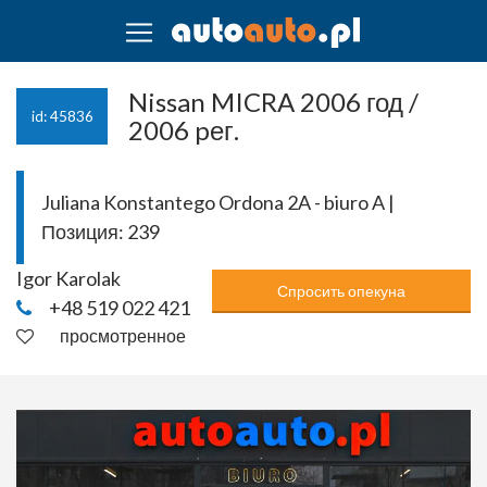
Nissan MICRA 2006 год /
id: 45836
2006 pег.
Juliana Konstantego Ordona 2A - biuro A |
Позиция:
239
Igor Karolak
Спросить опекуна
+48 519 022 421
просмотренное