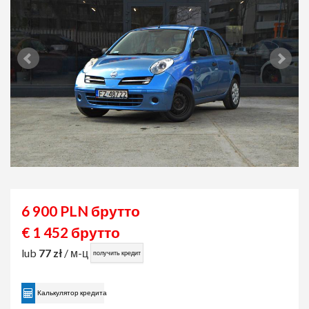
6 900 PLN брутто
€ 1 452 брутто
lub
77 zł
/ м-ц
получить кредит
Калькулятор кредита