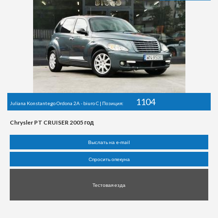
1104
Juliana Konstantego Ordona 2A - biuro C | Позиция:
Chrysler PT CRUISER 2005 год
Выслать на e-mail
Спросить опекуна
Тестовая езда