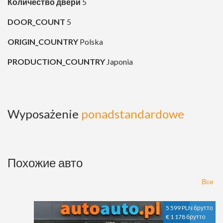
Количество дверй
5
DOOR_COUNT
5
ORIGIN_COUNTRY
Polska
PRODUCTION_COUNTRY
Japonia
Wyposażenie
ponadstandardowe
Похожие авто
Все
5 599 PLN брутто
€ 1 178 брутто