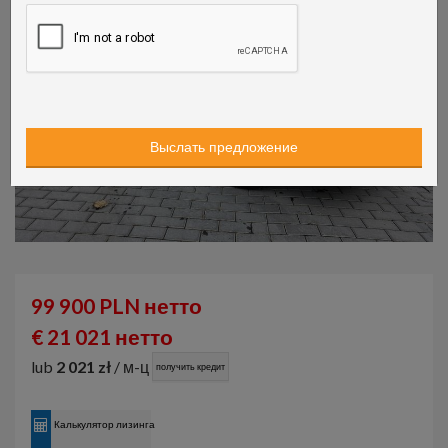
99 900 PLN нетто
€ 21 021 нетто
lub
2 021 zł
/ м-ц
получить кредит
Калькулятор лизинга