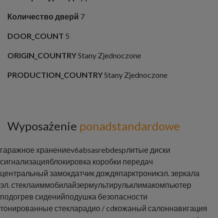
Количество дверй
7
DOOR_COUNT
5
ORIGIN_COUNTRY
Stany Zjednoczone
PRODUCTION_COUNTRY
Stany Zjednoczone
Wyposażenie
ponadstandardowe
гаражное хранение
v6
abs
asr
ebd
esp
литые диски
сигнализация
блокировка коробки передач
центральный замок
датчик дождя
парктроник
эл. зеркала
эл. стекла
иммобилайзер
мультируль
клима
компьютер
подогрев сидений
подушка безопасности
тонированные стекла
радио / cd
кожаный салон
навигация