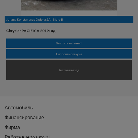
Juliana Konstantego Ordona 2A - Biuro B
Chrysler PACIFICA 2019 год
Выслать на e-mail
Спросить опекуна
Тестовая езда
Автомобиль
Финансирование
Фирма
Работа в autoauto.pl