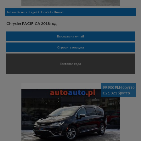
Juliana Konstantego Ordona 2A - Biuro B
Chrysler PACIFICA 2018 год
Выслать на e-mail
Спросить опекуна
Тестовая езда
99 900 PLN брутто
€ 21 021 брутто