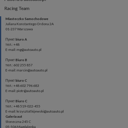
Racing Team
Miasteczko Samochodowe
Juliana Konstantego Ordona 2A
01-237 Warszawa
Пункт
biuro A
тел.: +48
E-mail: mg@autoauto.pl
Пункт
Biuro B
тел.: 602 255 857
E-mail: marcin@autoauto.pl
Пункт
biuro C
тел.: +48 602 796 683
E-mail: piotr@autoauto.pl
Пункт
Biuro C
тел.: +48 519-022-455
E-mail: krzysztof.kijewski@autoauto.pl
Galeria aut
Słoneczna 245 C
05-506 Magdalenka