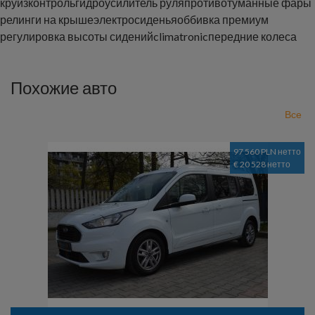
круизконтроль
гидроусилитель руля
противотуманные фары
релинги на крыше
электросиденья
оббивка премиум
регулировка высоты сидений
climatronic
передние колеса
Похожие авто
Все
97 560 PLN нетто
€ 20 528 нетто