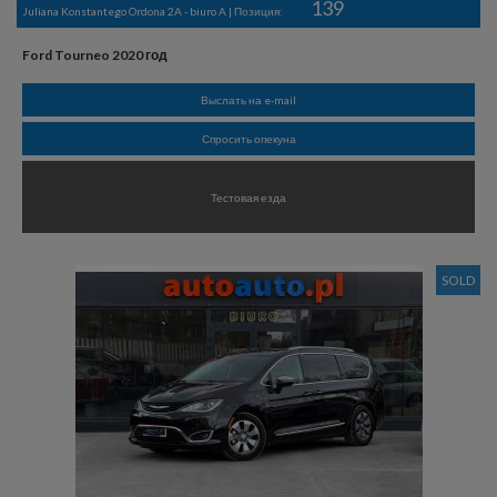
139
Juliana Konstantego Ordona 2A - biuro A | Позиция:
Ford Tourneo 2020 год
Выслать на e-mail
Спросить опекуна
Тестовая езда
SOLD