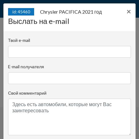
×
Chrysler PACIFICA 2021 год
id: 45460
Выслать на e-mail
Chrysler PACIFICA 2021
id: 45460
год
Твой e-mail
Juliana Konstantego Ordona 2A - biuro C |
Позиция:
1214
E-mail получателя
Krzysztof Pomorski
Спросить опекуна
+48519022435
Свой комментарий
просмотренное