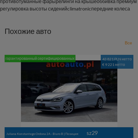
противотуманные фары
релинги на крыше
оббивка премиум
регулировка высоты сидений
climatronic
передние колеса
Похожие авто
Все
гарантированный сертифицированных
43 821 PLN нетто
€ 9 221 нетто
sz29
Juliana Konstantego Ordona 2A - Biuro B | Позиция: