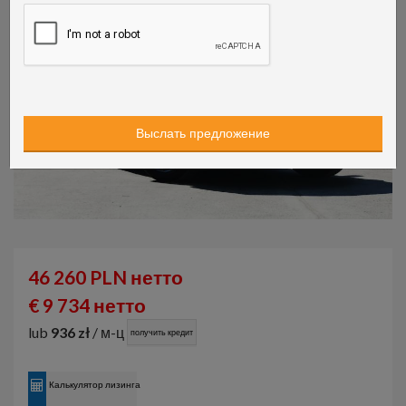
46 260 PLN нетто
€ 9 734 нетто
lub
936 zł
/ м-ц
получить кредит
Калькулятор лизинга