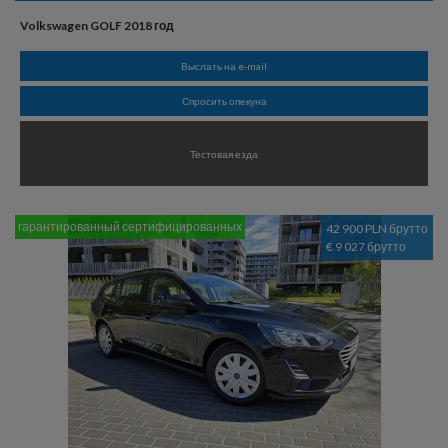
Volkswagen GOLF 2018 год
Выслать на e-mail
Спросить опекуна
Тестовая езда
гарантированный сертифицированных
42 900 PLN брутто
€ 9 027 брутто