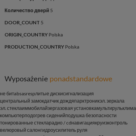
Количество дверй
5
DOOR_COUNT
5
ORIGIN_COUNTRY
Polska
PRODUCTION_COUNTRY
Polska
Wyposażenie
ponadstandardowe
не бит
abs
asr
esp
литые диски
сигнализация
центральный замок
датчик дождя
парктроник
эл. зеркала
эл. стекла
иммобилайзер
газовая установка
мультируль
клима
компьютер
подогрев сидений
подушка безопасности
тонированные стекла
радио / cd
навигация
круизконтроль
велюровый салон
гидроусилитель руля