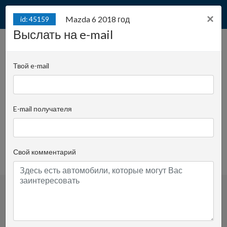
×
Mazda 6 2018 год
id: 45159
Выслать на e-mail
Mazda 6 2018 год / 2019
id: 45159
pег.
Твой e-mail
Juliana Konstantego Ordona 2A - biuro C |
Позиция:
1403
E-mail получателя
Rafał Wrzosek
Спросить опекуна
+48 519 022 448
Свой комментарий
просмотренное