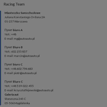
Racing Team
Miasteczko Samochodowe
Juliana Konstantego Ordona 2A
01-237 Warszawa
Пункт
biuro A
тел.: +48
E-mail: mg@autoauto.pl
Пункт
Biuro B
тел.: 602 255 857
E-mail: marcin@autoauto.pl
Пункт
biuro C
тел.: +48 602 796 683
E-mail: piotr@autoauto.pl
Пункт
Biuro C
тел.: +48 519-022-455
E-mail: krzysztof.kijewski@autoauto.pl
Galeria aut
Słoneczna 245 C
05-506 Magdalenka