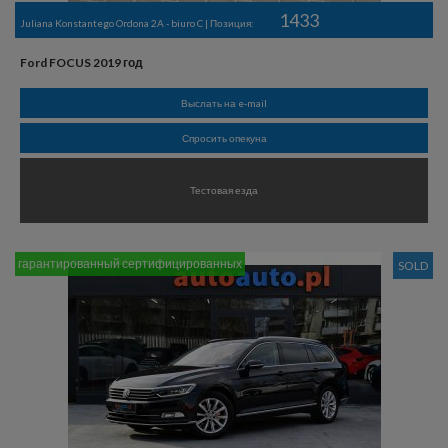
1433
Juliana Konstantego Ordona 2A - biuro C | Позиция:
Ford FOCUS 2019 год
Выслать на e-mail
Спросить опекуна
Тестовая езда
гарантированный сертифицированных
SOLD