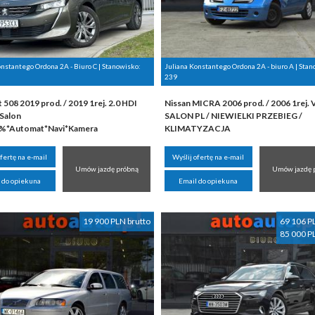
onstantego Ordona 2A - Biuro C | Stanowisko:
Juliana Konstantego Ordona 2A - biuro A | Stan
239
508 2019 prod. / 2019 1rej. 2.0 HDI
Nissan MICRA 2006 prod. / 2006 1rej. V
Salon
SALON PL / NIEWIELKI PRZEBIEG /
3%*Automat*Navi*Kamera
KLIMATYZACJA
ofertę na e-mail
Wyślij ofertę na e-mail
Umów jazdę próbną
Umów jazdę 
 do opiekuna
Email do opiekuna
19 900 PLN brutto
69 106 P
85 000 P