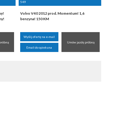
549
wy!
Volvo V40 2012 prod. Momentum! 1,6
ny!
benzyna! 150 KM
Wyślij ofertę na e-mail
próbną
Umów jazdę próbną
Email do opiekuna