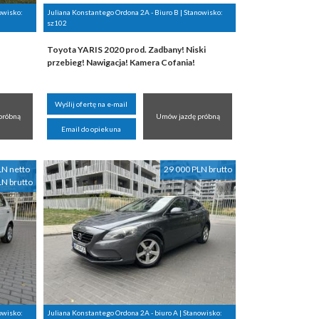
owisko:
Juliana Konstantego Ordona 2A - Biuro B | Stanowisko:
sz102
Toyota YARIS 2020 prod. Zadbany! Niski
przebieg! Nawigacja! Kamera Cofania!
Wyślij ofertę na e-mail
próbną
Umów jazdę próbną
Email do opiekuna
LN netto
29 000 PLN brutto
LN brutto
owisko:
Juliana Konstantego Ordona 2A - biuro A | Stanowisko: