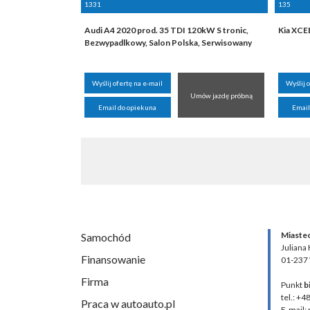
1331
135
Audi A4 2020 prod. 35 TDI 120kW S tronic,
Kia XCE
Bezwypadlkowy, Salon Polska, Serwisowany
Wyślij ofertę na e-mail
Wyślij 
Umów jazdę próbną
Email do opiekuna
Email
Miaste
Samochód
Juliana
Finansowanie
01-237
Firma
Punkt
b
tel.: +4
Praca w autoauto.pl
E-mail: