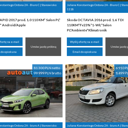
onstantego Ordona 2A - Biuro C | Stanowisko:
Juliana Konstantego Ordona 2A - Biuro C | Stan
1118
APID 2017 prod. 1.0 110 KM* Salon PL*
Skoda OCTAVIA 2016 prod. 1.6 TDI
* Android/Apple
110KM*Fv23%*1-WŁ*Salon
PL*Ambiente*Klimatronik
ofertę na e-mail
Wyślij ofertę na e-mail
Umów jazdę próbną
Umów jazdę 
 do opiekuna
Email do opiekuna
81 300 PLN netto
6 910 P
99 999 PLN brutto
8 499 P
onstantego Ordona 2A - biuro A | Stanowisko:
Juliana Konstantego Ordona 2A - biuro A | Stan