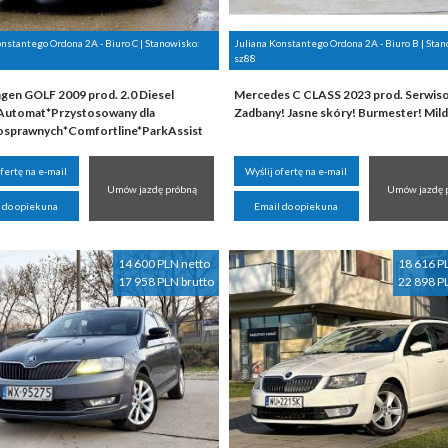
onstantego Ordona 2A - Biuro C | Stanowisko:
Juliana Konstantego Ordona 2A - Biuro B | Sta
sz88
gen GOLF 2009 prod. 2.0 Diesel
Mercedes C CLASS 2023 prod. Serwis
utomat*Przystosowany dla
Zadbany! Jasne skóry! Burmester! Mild
osprawnych*Comfortline*ParkAssist
ofertę na e-mail
Wyślij ofertę na e-mail
Umów jazdę próbną
Umów jazdę 
 do opiekuna
Email do opiekuna
14 600 PLN netto
18 616 P
17 958 PLN brutto
22 898 P