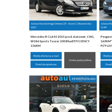
Juliana Konstantego Ordona 2A - biuro C | Stanowisko:
Juliana K
1207
1149
Mercedes B CLASS 2015 prod. Automat, CNG,
Peugeot 
W246 Sports Tourer 200 BlueEFFICIENCY
163KM*
156KM
PL*Fv2
Wyślij ofertę na e-mail
Wyślij 
Umów jazdę próbną
Email do opiekuna
Email
34 900 PLN brutto