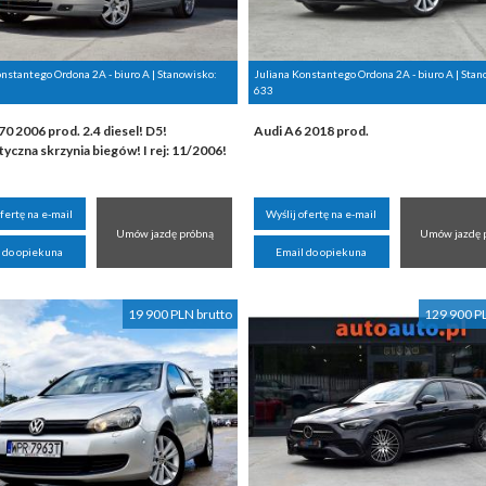
onstantego Ordona 2A - biuro A | Stanowisko:
Juliana Konstantego Ordona 2A - biuro A | Stan
633
0 2006 prod. 2.4 diesel! D5!
Audi A6 2018 prod.
czna skrzynia biegów! I rej: 11/2006!
ofertę na e-mail
Wyślij ofertę na e-mail
Umów jazdę próbną
Umów jazdę 
 do opiekuna
Email do opiekuna
19 900 PLN brutto
129 900 P