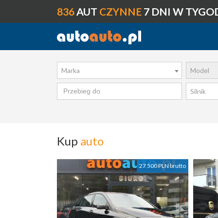
836
AUT
CZYNNE
7 DNI W TYGO
Marka
Model
Silnik
Kup
auto
27 500 PLN brutto