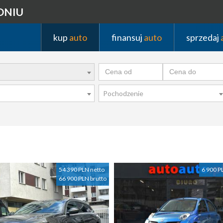
DNIU
kup
auto
finansuj
auto
sprzedaj
Pochodzenie
54 390 PLN netto
6 900 P
66 900 PLN brutto