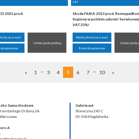
247
ED 2022 prod.
Skoda FABIA 2013 prod. Bezwypadko
Kupiony w polskim salonie! Serwisowa
VAT23%!
ofertę na e-mail
Wyślij ofertę na e-mail
Umów jazdę próbną
Umów jazdę 
 do opiekuna
Email do opiekuna
...
...
«
1
3
4
5
6
7
10
»
czko Samochodowe
Galeria aut
 Konstantego Ordona 2A
Słoneczna 245 C
 Warszawa
05-506 Magdalenka
iuro A
8
 mg@autoauto.pl