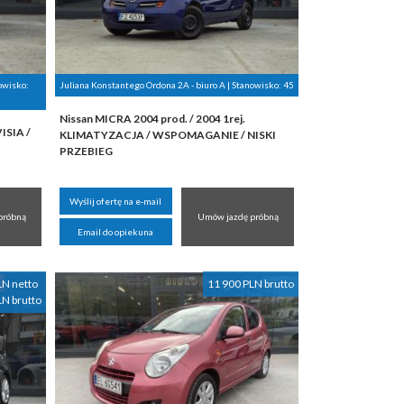
owisko:
Juliana Konstantego Ordona 2A - biuro A | Stanowisko:
45
Nissan MICRA 2004 prod. / 2004 1rej.
ISIA /
KLIMATYZACJA / WSPOMAGANIE / NISKI
PRZEBIEG
Wyślij ofertę na e-mail
próbną
Umów jazdę próbną
Email do opiekuna
LN netto
11 900 PLN brutto
LN brutto