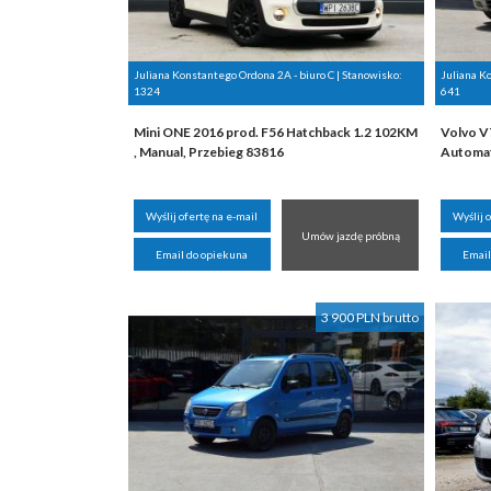
Juliana Konstantego Ordona 2A - biuro C | Stanowisko:
Juliana K
1324
641
Mini ONE 2016 prod. F56 Hatchback 1.2 102KM
Volvo V7
, Manual, Przebieg 83816
Automaty
Wyślij ofertę na e-mail
Wyślij 
Umów jazdę próbną
Email do opiekuna
Email
3 900 PLN brutto