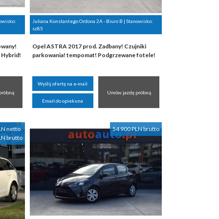
nowisko:
Juliana Konstantego Ordona 2A - Biuro B | Stanowisko:
sz85
owany!
Opel ASTRA 2017 prod. Zadbany! Czujniki
 Hybrid!
parkowania! tempomat! Podgrzewane fotele!
Wyślij ofertę na e-mail
próbną
Umów jazdę próbną
Email do opiekuna
LN netto
54 900 PLN brutto
LN brutto