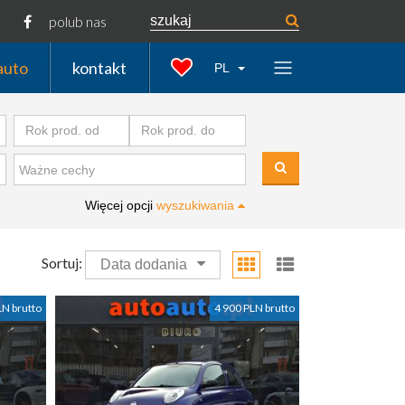
polub nas
auto
kontakt
PL
Więcej opcji
wyszukiwania
Sortuj:
Data dodania
LN brutto
4 900 PLN brutto