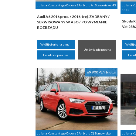
Juliana Konstantego Ordona 2A - biuro A | Stanowisko:
43
Juliana K
1112
Audi A6 2016 prod. / 2016 1rej. ZADBANY /
Skoda R
SERWISOWANY W ASO / PO WYMIANIE
Vat 23%
ROZRZĄDU
Wyślij ofertę na e-mail
Wyślij 
Umów jazdę próbną
Email do opiekuna
Email
69 900 PLN brutto
Juliana Konstantego Ordona 2A - biuro C | Stanowisko:
Juliana K