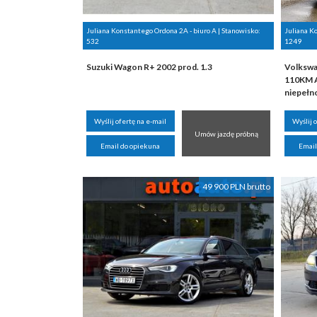
Juliana Konstantego Ordona 2A - biuro A | Stanowisko:
Juliana K
532
1249
Suzuki Wagon R+ 2002 prod. 1.3
Volkswa
110KM A
niepełn
Wyślij ofertę na e-mail
Wyślij 
Umów jazdę próbną
Email do opiekuna
Email
49 900 PLN brutto