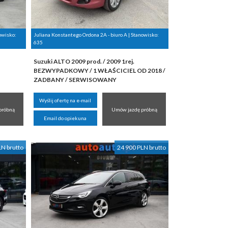
owisko:
Juliana Konstantego Ordona 2A - biuro A | Stanowisko:
635
Suzuki ALTO 2009 prod. / 2009 1rej.
BEZWYPADKOWY / 1 WŁAŚCICIEL OD 2018 /
ZADBANY / SERWISOWANY
Wyślij ofertę na e-mail
próbną
Umów jazdę próbną
Email do opiekuna
LN brutto
24 900 PLN brutto