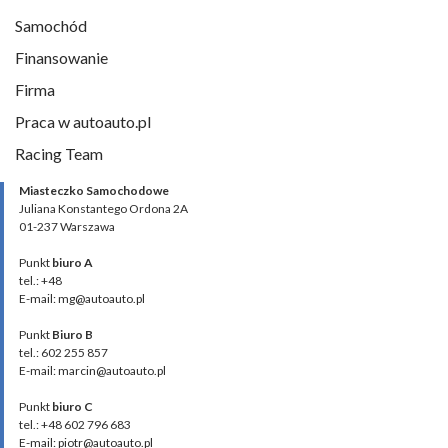
Samochód
Finansowanie
Firma
Praca w autoauto.pl
Racing Team
Miasteczko Samochodowe
Juliana Konstantego Ordona 2A
01-237 Warszawa
Punkt
biuro A
tel.: +48
E-mail: mg@autoauto.pl
Punkt
Biuro B
tel.: 602 255 857
E-mail: marcin@autoauto.pl
Punkt
biuro C
tel.: +48 602 796 683
E-mail: piotr@autoauto.pl