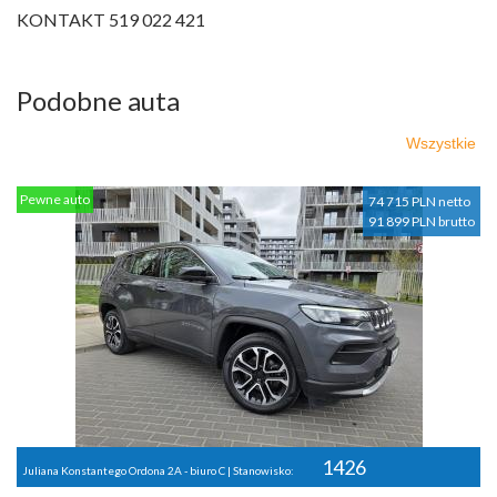
KONTAKT 519 022 421
Podobne auta
Wszystkie
Pewne auto
74 715 PLN netto
91 899 PLN brutto
1426
Juliana Konstantego Ordona 2A - biuro C | Stanowisko: