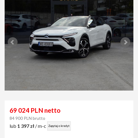
69 024 PLN netto
84 900 PLN brutto
lub
1 397 zł
/ m-c
Zapytaj o kredyt