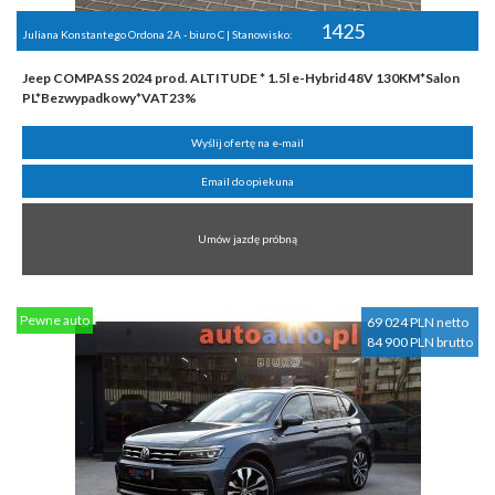
1425
Juliana Konstantego Ordona 2A - biuro C | Stanowisko:
Jeep COMPASS 2024 prod. ALTITUDE * 1.5l e-Hybrid 48V 130KM*Salon
PL*Bezwypadkowy*VAT23%
Wyślij ofertę na e-mail
Email do opiekuna
Umów jazdę próbną
Pewne auto
69 024 PLN netto
84 900 PLN brutto