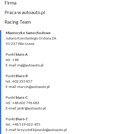
Firma
Praca w autoauto.pl
Racing Team
Miasteczko Samochodowe
Juliana Konstantego Ordona 2A
01-237 Warszawa
Punkt
biuro A
tel.: +48
E-mail: mg@autoauto.pl
Punkt
Biuro B
tel.: 602 255 857
E-mail: marcin@autoauto.pl
Punkt
biuro C
tel.: +48 602 796 683
E-mail: piotr@autoauto.pl
Punkt
Biuro C
tel.: +48 519-022-455
E-mail: krzysztof.kijewski@autoauto.pl