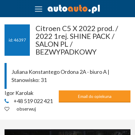
Citroen C5 X 2022 prod. /
2022 1rej. SHINE PACK /
id: 46397
SALON PL /
BEZWYPADKOWY
Juliana Konstantego Ordona 2A - biuro A |
Stanowisko:
31
Igor Karolak
Email do opiekuna
+48 519 022 421
obserwuj