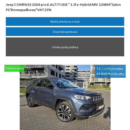
Jeep COMPASS 2024 prod. ALTITUDE * 1.5l e-Hybrid 48V 130KM*Salon
PL*Bezwypadkowy*VAT23%
Wyślij ofertę na e-mail
Email do opiekuna
Umów jazdę próbną
Pewne auto
74 715 PLN netto
91 899 PLN brutto