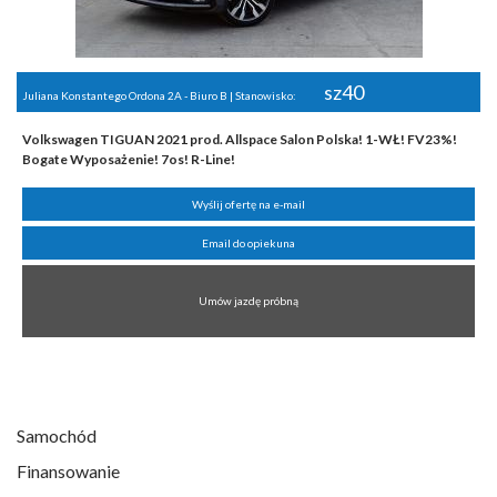
sz40
Juliana Konstantego Ordona 2A - Biuro B | Stanowisko:
Volkswagen TIGUAN 2021 prod. Allspace Salon Polska! 1-WŁ! FV23%!
Bogate Wyposażenie! 7os! R-Line!
Wyślij ofertę na e-mail
Email do opiekuna
Umów jazdę próbną
Samochód
Finansowanie