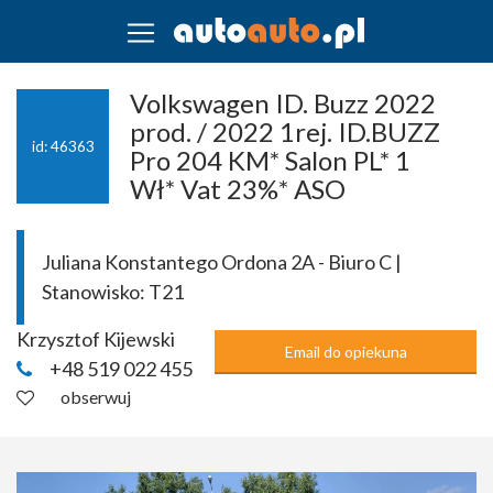
Volkswagen ID. Buzz 2022
prod. / 2022 1rej. ID.BUZZ
id: 46363
Pro 204 KM* Salon PL* 1
Wł* Vat 23%* ASO
Juliana Konstantego Ordona 2A - Biuro C |
Stanowisko:
T21
Krzysztof Kijewski
Email do opiekuna
+48 519 022 455
obserwuj