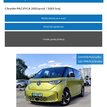
Chrysler PACIFICA 2023 prod. / 2023 1rej.
Wyślij ofertę na e-mail
Email do opiekuna
Umów jazdę próbną
134 958 PLN netto
165 998 PLN brutto