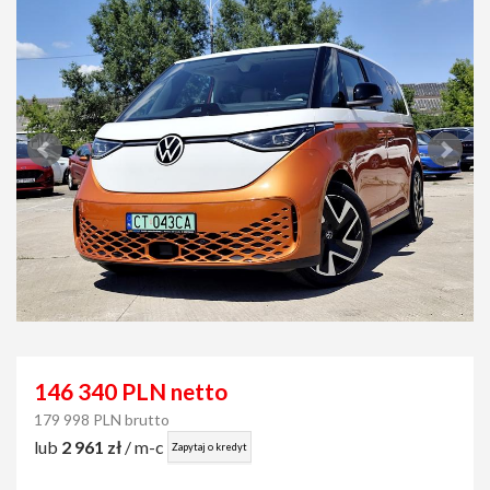
146 340 PLN netto
179 998 PLN brutto
lub
2 961 zł
/ m-c
Zapytaj o kredyt