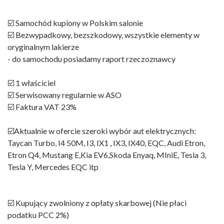
☑️ Samochód kupiony w Polskim salonie
☑️ Bezwypadkowy, bezszkodowy, wszystkie elementy w
oryginalnym lakierze
- do samochodu posiadamy raport rzeczoznawcy
☑️ 1 właściciel
☑️ Serwisowany regularnie w ASO
☑️ Faktura VAT 23%
☑️Aktualnie w ofercie szeroki wybór aut elektrycznych:
Taycan Turbo, I4 50M, I3, IX1 , IX3, IX40, EQC, Audi Etron,
Etron Q4, Mustang E,Kia EV6,Skoda Enyaq, MIniE, Tesla 3,
Tesla Y, Mercedes EQC itp
☑️ Kupujący zwolniony z opłaty skarbowej (Nie płaci
podatku PCC 2%)