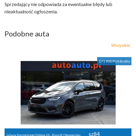
Sprzedający nie odpowiada za ewentualne błędy lub
nieaktualność ogłoszenia.
Podobne auta
Wszystkie
171 900 PLN brutto
sz84
Juliana Konstantego Ordona 2A - Biuro B | Stanowisko: