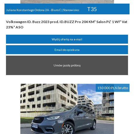
T35
Juliana Konstantego Ordona 2A - Biuro C | Stanowisko:
Volkswagen ID. Buzz 2023 prod. ID.BUZZ Pro 204 KM* Salon PL* 1 Wł* Vat
23%* ASO
Wyślij ofertę na e-mail
Email do opiekuna
Umów jazdę próbną
150 000 PLN brutto