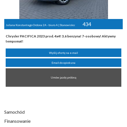
434
Juliana Konstantego Ordona 2A - biuro A | Stanowisko:
Chrysler PACIFICA 2023 prod. 4x4! 3,6 benzyna! 7-osobowy! Aktywny
tempomat!
Wyślij ofertę na e-mail
Email do opiekuna
Umów jazdę próbną
Samochód
Finansowanie