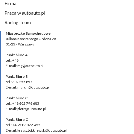
Firma
Praca w autoauto.pl
Racing Team
Miasteczko Samochodowe
Juliana Konstantego Ordona 2A
01-237 Warszawa
Punkt
biuro A
tel.: +48
E-mail: mg@autoauto.pl
Punkt
Biuro B
tel.: 602 255 857
E-mail: marcin@autoauto.pl
Punkt
biuro C
tel.: +48 602 796 683
E-mail: piotr@autoauto.pl
Punkt
Biuro C
tel.: +48 519-022-455
E-mail: krzysztof.kijewski@autoauto.pl