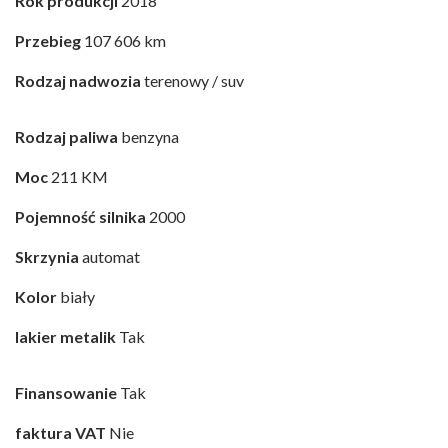
Rok produkcji
2018
Przebieg
107 606 km
Rodzaj nadwozia
terenowy / suv
Rodzaj paliwa
benzyna
Moc
211 KM
Pojemność silnika
2000
Skrzynia
automat
Kolor
biały
lakier metalik
Tak
Finansowanie
Tak
faktura VAT
Nie