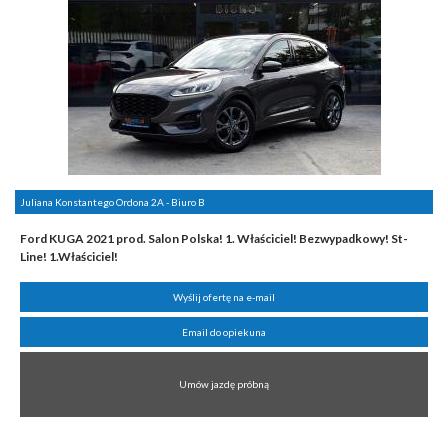
Juliana Konstantego Ordona 2A - Biuro B
Ford KUGA 2021 prod. Salon Polska! 1. Właściciel! Bezwypadkowy! St-
Line! 1.Właściciel!
Wyślij ofertę na e-mail
Email do opiekuna
Umów jazdę próbną