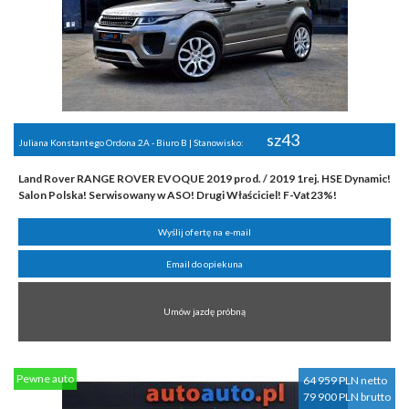
sz43
Juliana Konstantego Ordona 2A - Biuro B | Stanowisko:
Land Rover RANGE ROVER EVOQUE 2019 prod. / 2019 1rej. HSE Dynamic!
Salon Polska! Serwisowany w ASO! Drugi Właściciel! F-Vat23%!
Wyślij ofertę na e-mail
Email do opiekuna
Umów jazdę próbną
Pewne auto
64 959 PLN netto
79 900 PLN brutto