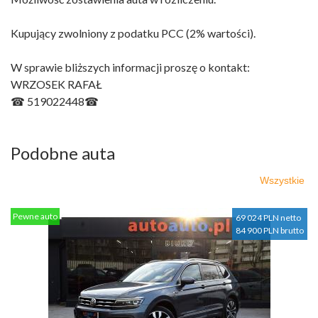
Kupujący zwolniony z podatku PCC (2% wartości).
W sprawie bliższych informacji proszę o kontakt:
WRZOSEK RAFAŁ
☎ 519022448☎
Podobne auta
Wszystkie
Pewne auto
69 024 PLN netto
84 900 PLN brutto