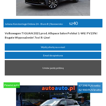
sz40
Juliana Konstantego Ordona 2A - Biuro B | Stanowisko:
Volkswagen TIGUAN 2021 prod. Allspace Salon Polska! 1-WŁ! FV23%!
Bogate Wyposażenie! 7os! R-Line!
Wyślij ofertę na e-mail
Email do opiekuna
Umów jazdę próbną
Pewne auto
67 398 PLN netto
82 900 PLN brutto