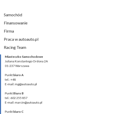
Samochód
Finansowanie
Firma
Praca w autoauto.pl
Racing Team
Miasteczko Samochodowe
Juliana Konstantego Ordona 2A
01-237 Warszawa
Punkt
biuro A
tel.: +48
E-mail: mg@autoauto.pl
Punkt
Biuro B
tel.: 602 255 857
E-mail: marcin@autoauto.pl
Punkt
biuro C