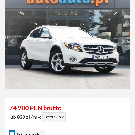
74 900 PLN brutto
lub
839 zł
/ m-c
Zapytaj o kredyt
Kalkulator kredytu