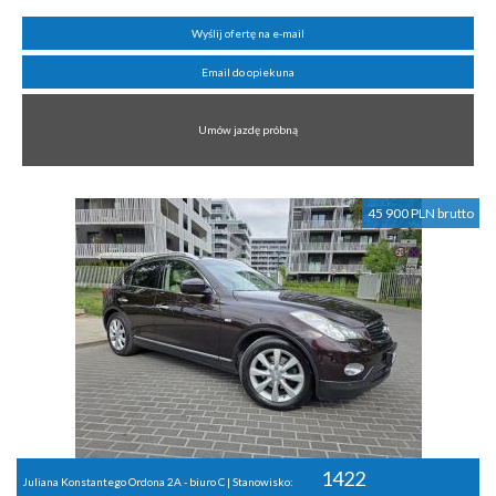
Wyślij ofertę na e-mail
Email do opiekuna
Umów jazdę próbną
45 900 PLN brutto
1422
Juliana Konstantego Ordona 2A - biuro C | Stanowisko: