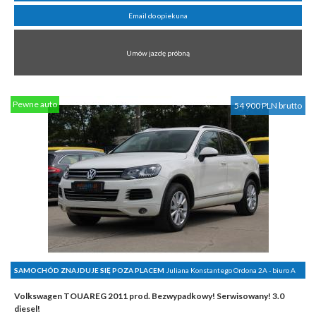
Email do opiekuna
Umów jazdę próbną
Pewne auto
54 900 PLN brutto
SAMOCHÓD ZNAJDUJE SIĘ POZA PLACEM
Juliana Konstantego Ordona 2A - biuro A
Volkswagen TOUAREG 2011 prod. Bezwypadkowy! Serwisowany! 3.0
diesel!