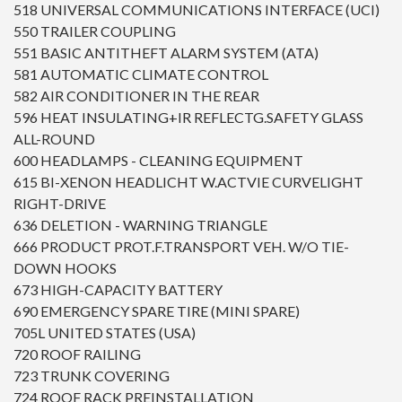
518 UNIVERSAL COMMUNICATIONS INTERFACE (UCI)
550 TRAILER COUPLING
551 BASIC ANTITHEFT ALARM SYSTEM (ATA)
581 AUTOMATIC CLIMATE CONTROL
582 AIR CONDITIONER IN THE REAR
596 HEAT INSULATING+IR REFLECTG.SAFETY GLASS
ALL-ROUND
600 HEADLAMPS - CLEANING EQUIPMENT
615 BI-XENON HEADLICHT W.ACTVIE CURVELIGHT
RIGHT-DRIVE
636 DELETION - WARNING TRIANGLE
666 PRODUCT PROT.F.TRANSPORT VEH. W/O TIE-
DOWN HOOKS
673 HIGH-CAPACITY BATTERY
690 EMERGENCY SPARE TIRE (MINI SPARE)
705L UNITED STATES (USA)
720 ROOF RAILING
723 TRUNK COVERING
724 ROOF RACK PREINSTALLATION