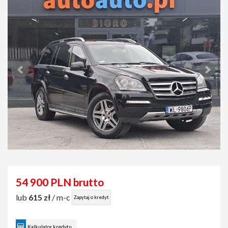
54 900 PLN brutto
lub
615 zł
/ m-c
Zapytaj o kredyt
Kalkulator kredytu