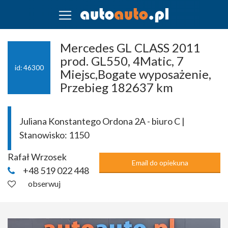
Mercedes GL CLASS 2011
prod. GL550, 4Matic, 7
id: 46300
Miejsc,Bogate wyposażenie,
Przebieg 182637 km
Juliana Konstantego Ordona 2A - biuro C |
Stanowisko:
1150
Rafał Wrzosek
Email do opiekuna
+48 519 022 448
obserwuj