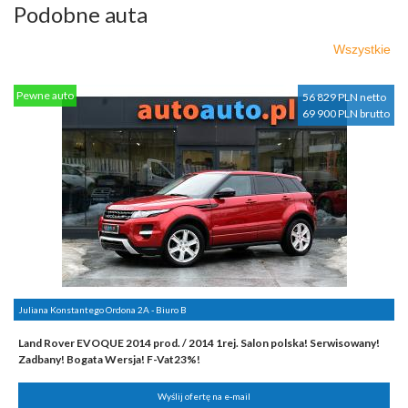
Podobne auta
Wszystkie
Pewne auto
56 829 PLN netto
69 900 PLN brutto
Juliana Konstantego Ordona 2A - Biuro B
Land Rover EVOQUE 2014 prod. / 2014 1rej. Salon polska! Serwisowany!
Zadbany! Bogata Wersja! F-Vat23%!
Wyślij ofertę na e-mail