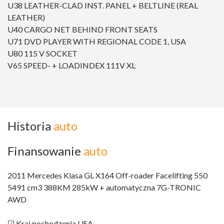
U38 LEATHER-CLAD INST. PANEL + BELTLINE (REAL
LEATHER)
U40 CARGO NET BEHIND FRONT SEATS
U71 DVD PLAYER WITH REGIONAL CODE 1, USA
U80 115 V SOCKET
V65 SPEED- + LOADINDEX 111V XL
Historia
auto
Finansowanie
auto
2011 Mercedes Klasa GL X164 Off-roader Facelifting 550
5491 cm3 388KM 285kW + automatyczna 7G-TRONIC
AWD
☑ Kraj pochodzenia USA