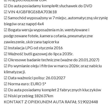
☑ Do auta posiadamy komple4t słuchawek do DVD
☑ VIN 4JGBF8GE6BA703618
☑ Samochód wyposażony w 7 miejsc, automatyczną skrzynię
biegów oraz napęd 4x4
☑ Bogata wersja wyposażenia m.in. wentylowane i
podgrzewane fotele, kamera cofania, pneumatyczne
zawieszenie, skórzana tapicerka
☑ Instalacja LPG od stycznia 2016
☑ Ważność butli gazowej do lipca 2035r.
☑ Okresowe badanie techniczne (ważne do 20.01.2027)
☑ Po wymianie oleju i filtrów w marcu 2026r, oraz nabiciu
klimatyzacji.
☑ Data ważności polisy: 26.03.2027
☑ Norma euro: EURO 5*
☑ Do auta posiadamy komplet 2 fabrycznych kluczyków
☑ Niski przebieg 182637km
KONTAKT Z OPIEKUNEM AUTA RAFAŁ 519022448