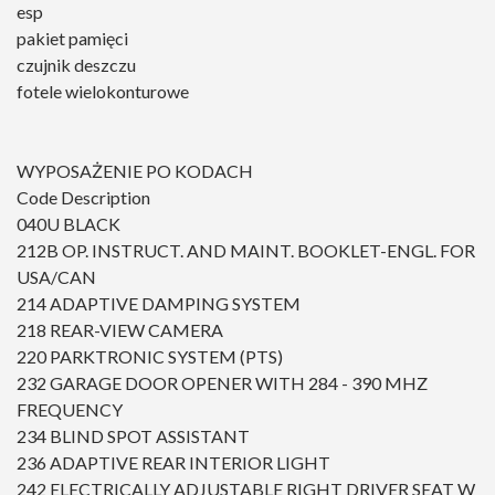
esp
pakiet pamięci
czujnik deszczu
fotele wielokonturowe
WYPOSAŻENIE PO KODACH
Code Description
040U BLACK
212B OP. INSTRUCT. AND MAINT. BOOKLET-ENGL. FOR
USA/CAN
214 ADAPTIVE DAMPING SYSTEM
218 REAR-VIEW CAMERA
220 PARKTRONIC SYSTEM (PTS)
232 GARAGE DOOR OPENER WITH 284 - 390 MHZ
FREQUENCY
234 BLIND SPOT ASSISTANT
236 ADAPTIVE REAR INTERIOR LIGHT
242 ELECTRICALLY ADJUSTABLE RIGHT DRIVER SEAT W