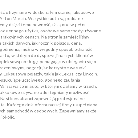
eźć utrzymane w doskonałym stanie, luksusowe
 Aston Martin. Wszystkie auta są poddane
my dzięki temu pewność, iż są one w pełni
o codziennego użytku, osobowe samochody używane
rakcyjnych cenach. Na stronie zamieściliśmy
akich danych, jak rocznik pojazdu, cena,
udogodnienia, można w wygodny sposób odnaleźć
sto, w którym do dyspozycji naszych klientów
mpleksową obsługę, pomagając w ubieganiu się o
ieczeniowymi, negocjując korzystne warunki
Luksusowe pojazdy, takie jak Lexus, czy Lincoln,
oszukujące uczciwego, godnego zaufania
arszawa to miasto, w którym działamy w trzech,
 luksusowe używane udostępniamy możliwość
 Nasi konsultanci zapewniają profesjonalne
. Każdego dnia oferta naszej firmy uzupełniana
nowych samochodów osobowych. Zapewniamy także
 okolic.