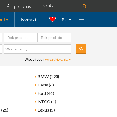
polub nas
auto
kontakt
PL
Więcej opcji
wyszukiwania
BMW (120)
Dacia (6)
Ford (46)
IVECO (1)
 (26)
Lexus (5)