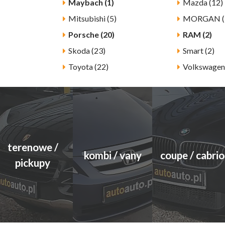
Maybach (1)
Mazda (12)
Mitsubishi (5)
MORGAN (
Porsche (20)
RAM (2)
Skoda (23)
Smart (2)
Toyota (22)
Volkswagen
terenowe /
kombi / vany
coupe / cabrio
pickupy