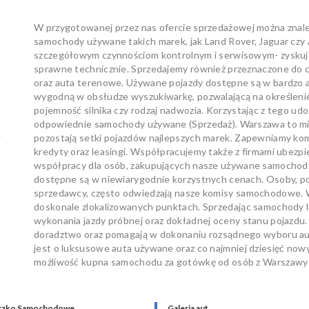
W przygotowanej przez nas ofercie sprzedażowej można znal
samochody używane takich marek, jak Land Rover, Jaguar czy
szczegółowym czynnościom kontrolnym i serwisowym- zyskuje
sprawne technicznie. Sprzedajemy również przeznaczone d
oraz auta terenowe. Używane pojazdy dostępne są w bardzo at
wygodną w obsłudze wyszukiwarkę, pozwalającą na określenie t
pojemność silnika czy rodzaj nadwozia. Korzystając z tego 
odpowiednie samochody używane (Sprzedaż). Warszawa to mia
w
pozostają setki pojazdów najlepszych marek. Zapewniamy ko
kredyty oraz leasingi. Współpracujemy także z firmami ubezp
współpracy dla osób, zakupujących nasze używane samochody. 
dostępne są w niewiarygodnie korzystnych cenach. Osoby, p
sprzedawcy, często odwiedzają nasze komisy samochodowe. W
doskonale zlokalizowanych punktach. Sprzedając samochody
wykonania jazdy próbnej oraz dokładnej oceny stanu pojazdu.
doradztwo oraz pomagają w dokonaniu rozsądnego wyboru auta
jest o luksusowe auta używane oraz co najmniej dziesięć 
możliwość kupna samochodu za gotówkę od osób z Warszawy i
czko Samochodowe
Galeria aut