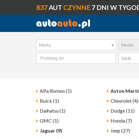
837
AUT
CZYNNE
7 DNI W TYGO
Marka
Model
Silnik
Alfa Romeo (1)
Aston Martin
Buick (1)
Chevrolet (4)
Daihatsu (1)
Dodge (11)
GMC (1)
Honda (7)
Jaguar (9)
Jeep (27)