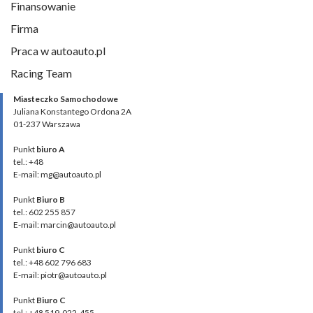
Finansowanie
Firma
Praca w autoauto.pl
Racing Team
Miasteczko Samochodowe
Juliana Konstantego Ordona 2A
01-237 Warszawa
Punkt
biuro A
tel.: +48
E-mail: mg@autoauto.pl
Punkt
Biuro B
tel.: 602 255 857
E-mail: marcin@autoauto.pl
Punkt
biuro C
tel.: +48 602 796 683
E-mail: piotr@autoauto.pl
Punkt
Biuro C
tel.: +48 519-022-455