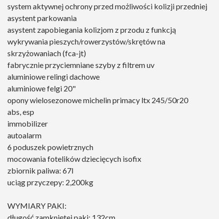
system aktywnej ochrony przed możliwości kolizji przedniej
asystent parkowania
asystent zapobiegania kolizjom z przodu z funkcją
wykrywania pieszych/rowerzystów/skrętów na
skrzyżowaniach (fca-jt)
fabrycznie przyciemniane szyby z filtrem uv
aluminiowe relingi dachowe
aluminiowe felgi 20"
opony wielosezonowe michelin primacy ltx 245/50r20
abs, esp
immobilizer
autoalarm
6 poduszek powietrznych
mocowania fotelików dziecięcych isofix
zbiornik paliwa: 67l
uciąg przyczepy: 2,200kg
WYMIARY PAKI:
długość zamkniętej paki: 132cm