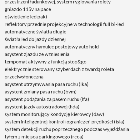
przestrzeni ładunkowej, system ryglowania rolety
gniazdo 115v na pace
oświetlenie led paki
reflektory przednie projekcyjne w technologii full bi-led
automatyczne światła długie
światła led do jazdy dziennej
automatyczny hamulec postojowy auto hold
asystent zjazdu ze wzniesienia
tempomat aktywny z funkcją stop&go
elektrycznie sterowany szyberdach z twardą roleta
przeciwsłoneczną
asystent utrzymywania pasa ruchu (lka)
asystent zmiany pasa ruchu (bvm)
asystent podążania za pasem ruchu (lfa)
asystent jazdy autostradowej (hda)
system monitorujący kondycję kierowcy (daw)
system inteligentnej kontroli ograniczeń prędkości (isla)
system detekcji ruchu poprzecznego podczas wyjeżdżania
tyłem z miejsca parkingowego (rcca)