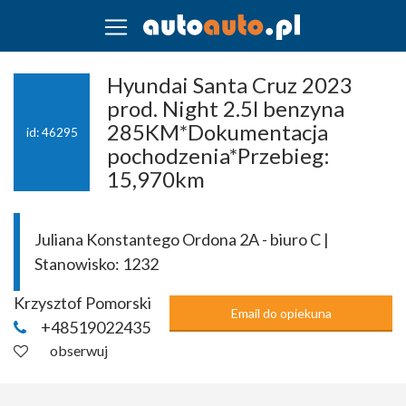
Hyundai Santa Cruz 2023
prod. Night 2.5l benzyna
285KM*Dokumentacja
id: 46295
pochodzenia*Przebieg:
15,970km
Juliana Konstantego Ordona 2A - biuro C |
Stanowisko:
1232
Krzysztof Pomorski
Email do opiekuna
+48519022435
obserwuj