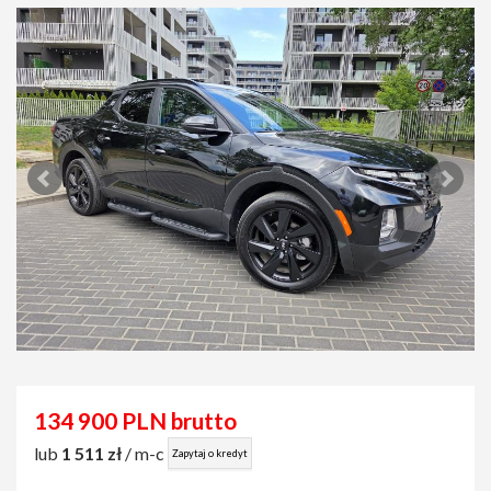
134 900 PLN brutto
lub
1 511 zł
/ m-c
Zapytaj o kredyt