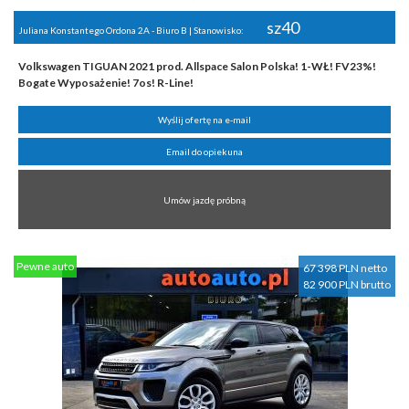
sz40
Juliana Konstantego Ordona 2A - Biuro B | Stanowisko:
Volkswagen TIGUAN 2021 prod. Allspace Salon Polska! 1-WŁ! FV23%!
Bogate Wyposażenie! 7os! R-Line!
Wyślij ofertę na e-mail
Email do opiekuna
Umów jazdę próbną
Pewne auto
67 398 PLN netto
82 900 PLN brutto