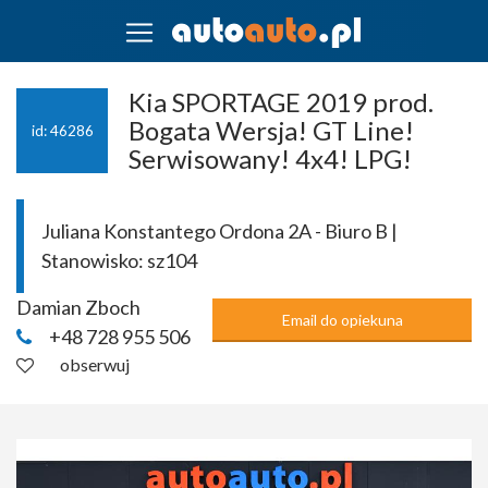
Kia SPORTAGE 2019 prod.
Bogata Wersja! GT Line!
id: 46286
Serwisowany! 4x4! LPG!
Juliana Konstantego Ordona 2A - Biuro B |
Stanowisko:
sz104
Damian Zboch
Email do opiekuna
+48 728 955 506
obserwuj