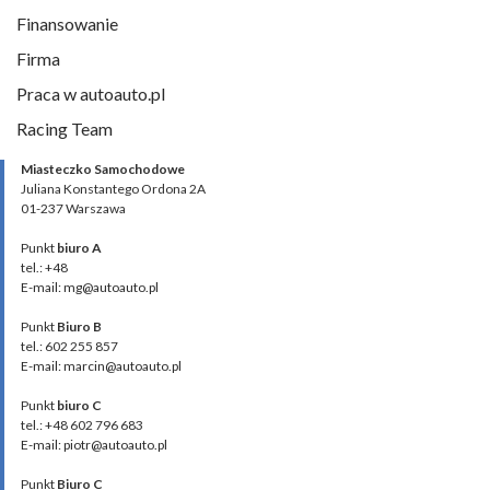
Finansowanie
Firma
Praca w autoauto.pl
Racing Team
Miasteczko Samochodowe
Juliana Konstantego Ordona 2A
01-237 Warszawa
Punkt
biuro A
tel.: +48
E-mail: mg@autoauto.pl
Punkt
Biuro B
tel.: 602 255 857
E-mail: marcin@autoauto.pl
Punkt
biuro C
tel.: +48 602 796 683
E-mail: piotr@autoauto.pl
Punkt
Biuro C