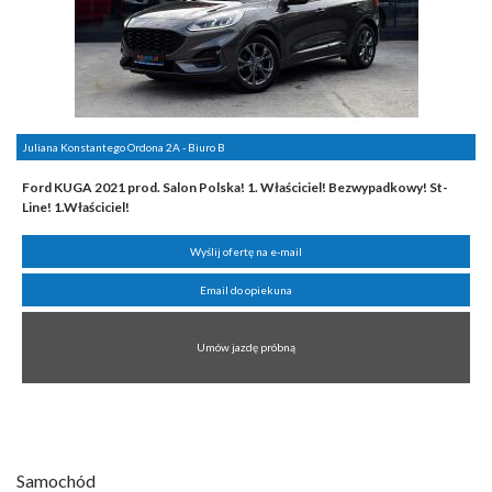
Juliana Konstantego Ordona 2A - Biuro B
Ford KUGA 2021 prod. Salon Polska! 1. Właściciel! Bezwypadkowy! St-
Line! 1.Właściciel!
Wyślij ofertę na e-mail
Email do opiekuna
Umów jazdę próbną
Samochód