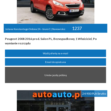
1237
Juliana Konstantego Ordona 2A - biuro C | Stanowisko:
Peugeot 2008 2016 prod. Salon PL, Bezwypadkowy, 1 Właściciel, Po
wymianie rozrządu
Wyślij ofertę na e-mail
Email do opiekuna
Umów jazdę próbną
24 900 PLN brutto