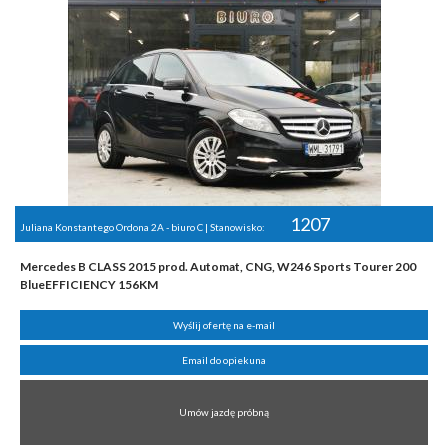
1207
Juliana Konstantego Ordona 2A - biuro C | Stanowisko:
Mercedes B CLASS 2015 prod. Automat, CNG, W246 Sports Tourer 200
BlueEFFICIENCY 156KM
Wyślij ofertę na e-mail
Email do opiekuna
Umów jazdę próbną