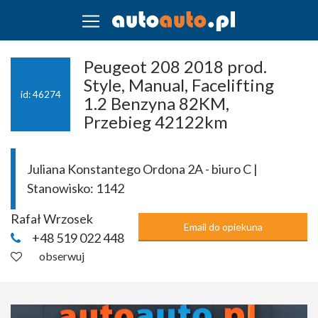
Peugeot 208 2018 prod.
Style, Manual, Facelifting
id: 46274
1.2 Benzyna 82KM,
Przebieg 42122km
Juliana Konstantego Ordona 2A - biuro C |
Stanowisko:
1142
Rafał Wrzosek
Email do opiekuna
+48 519 022 448
obserwuj