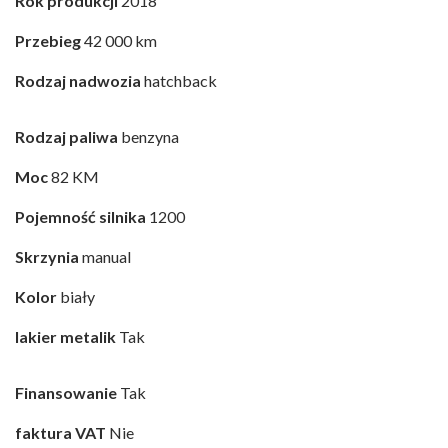
Rok produkcji
2018
Przebieg
42 000 km
Rodzaj nadwozia
hatchback
Rodzaj paliwa
benzyna
Moc
82 KM
Pojemność silnika
1200
Skrzynia
manual
Kolor
biały
lakier metalik
Tak
Finansowanie
Tak
faktura VAT
Nie