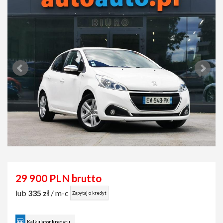
29 900 PLN brutto
lub
335 zł
/ m-c
Zapytaj o kredyt
Kalkulator kredytu