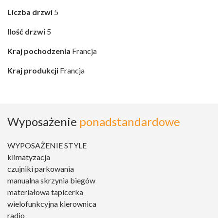
Liczba drzwi
5
Ilość drzwi
5
Kraj pochodzenia
Francja
Kraj produkcji
Francja
Wyposażenie
ponadstandardowe
WYPOSAŻENIE STYLE
klimatyzacja
czujniki parkowania
manualna skrzynia biegów
materiałowa tapicerka
wielofunkcyjna kierownica
radio