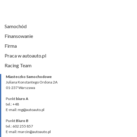
Samochód
Finansowanie
Firma
Praca w autoauto.pl
Racing Team
Miasteczko Samochodowe
Juliana Konstantego Ordona 2A
01-237 Warszawa
Punkt
biuro A
tel.: +48
E-mail: mg@autoauto.pl
Punkt
Biuro B
tel.: 602 255 857
E-mail: marcin@autoauto.pl