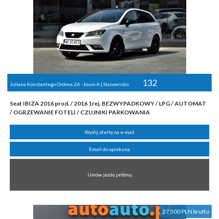
132
Juliana Konstantego Ordona 2A - biuro A | Stanowisko:
Seat IBIZA 2016 prod. / 2016 1rej. BEZWYPADKOWY / LPG / AUTOMAT
/ OGRZEWANIE FOTELI / CZUJNIKI PARKOWANIA
Wyślij ofertę na e-mail
Email do opiekuna
Umów jazdę próbną
27 500 PLN brutto