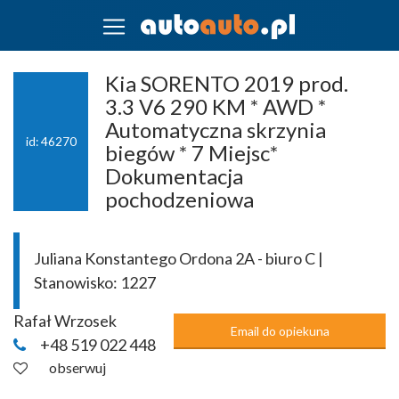
Kia SORENTO 2019 prod.
3.3 V6 290 KM * AWD *
Automatyczna skrzynia
id: 46270
biegów * 7 Miejsc*
Dokumentacja
pochodzeniowa
Juliana Konstantego Ordona 2A - biuro C |
Stanowisko:
1227
Rafał Wrzosek
Email do opiekuna
+48 519 022 448
obserwuj