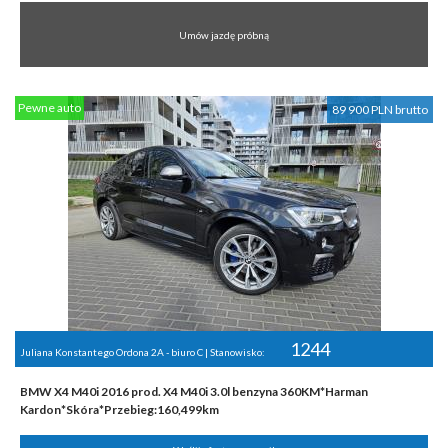
Umów jazdę próbną
Pewne auto
89 900 PLN brutto
1244
Juliana Konstantego Ordona 2A - biuro C | Stanowisko:
BMW X4 M40i 2016 prod. X4 M40i 3.0l benzyna 360KM*Harman
Kardon*Skóra*Przebieg:160,499km