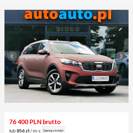
76 400 PLN brutto
lub
856 zł
/ m-c
Zapytaj o kredyt