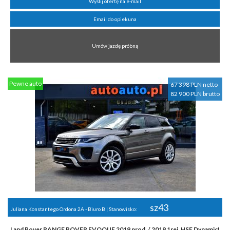
Wyślij ofertę na e-mail
Email do opiekuna
Umów jazdę próbną
Pewne auto
67 398 PLN netto
82 900 PLN brutto
sz43
Juliana Konstantego Ordona 2A - Biuro B | Stanowisko:
Land Rover RANGE ROVER EVOQUE 2019 prod. / 2019 1rej. HSE Dynamic!