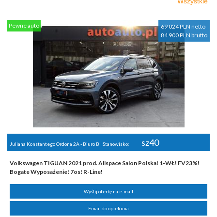
Wszystkie
Pewne auto
69 024 PLN netto
84 900 PLN brutto
sz40
Juliana Konstantego Ordona 2A - Biuro B | Stanowisko:
Volkswagen TIGUAN 2021 prod. Allspace Salon Polska! 1-WŁ! FV23%!
Bogate Wyposażenie! 7os! R-Line!
Wyślij ofertę na e-mail
Email do opiekuna