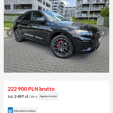
222 900 PLN brutto
lub
2 497 zł
/ m-c
Zapytaj o kredyt
Kalkulator kredytu