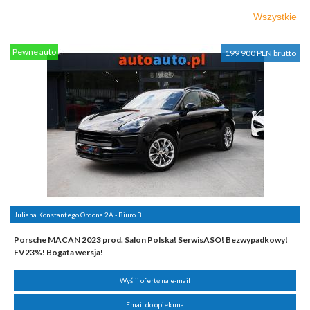
Wszystkie
Pewne auto
199 900 PLN brutto
Juliana Konstantego Ordona 2A - Biuro B
Porsche MACAN 2023 prod. Salon Polska! SerwisASO! Bezwypadkowy!
FV23%! Bogata wersja!
Wyślij ofertę na e-mail
Email do opiekuna