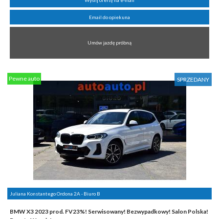
Wyślij ofertę na e-mail
Email do opiekuna
Umów jazdę próbną
Pewne auto
SPRZEDANY
Juliana Konstantego Ordona 2A - Biuro B
BMW X3 2023 prod. FV23%! Serwisowany! Bezwypadkowy! Salon Polska!