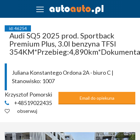
id: 46254
Audi SQ5 2025 prod. Sportback
Premium Plus, 3.0l benzyna TFSI
354KM*Przebieg:4,890km*Dokumenta
Juliana Konstantego Ordona 2A - biuro C |
Stanowisko:
1007
Krzysztof Pomorski
Email do opiekuna
+48519022435
obserwuj