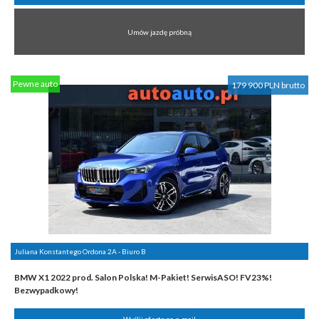
Umów jazdę próbną
Pewne auto
179 900 PLN brutto
Juliana Konstantego Ordona 2A - Biuro B
BMW X1 2022 prod. Salon Polska! M-Pakiet! SerwisASO! FV23%!
Bezwypadkowy!