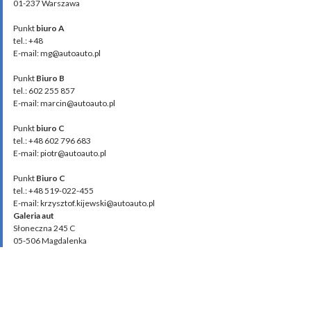
01-237 Warszawa
Punkt
biuro A
tel.: +48
E-mail: mg@autoauto.pl
Punkt
Biuro B
tel.: 602 255 857
E-mail: marcin@autoauto.pl
Punkt
biuro C
tel.: +48 602 796 683
E-mail: piotr@autoauto.pl
Punkt
Biuro C
tel.: +48 519-022-455
E-mail: krzysztof.kijewski@autoauto.pl
Galeria aut
Słoneczna 245 C
05-506 Magdalenka