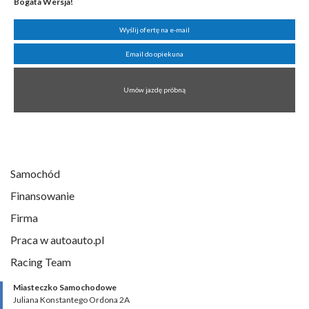
Bogata Wersja!
Wyślij ofertę na e-mail
Email do opiekuna
Umów jazdę próbną
Samochód
Finansowanie
Firma
Praca w autoauto.pl
Racing Team
Miasteczko Samochodowe
Juliana Konstantego Ordona 2A