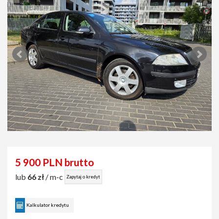
5 900 PLN brutto
lub
66 zł
/ m-c
Zapytaj o kredyt
Kalkulator kredytu