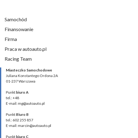
Samochód
Finansowanie
Firma
Praca w autoauto.pl
Racing Team
Miasteczko Samochodowe
Juliana Konstantego Ordona 2A
01-237 Warszawa
Punkt
biuro A
tel.: +48
E-mail: mg@autoauto.pl
Punkt
Biuro B
tel.: 602 255 857
E-mail: marcin@autoauto.pl
Punkt
biuro C