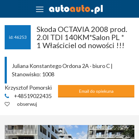
Skoda OCTAVIA 2008 prod.
2.0l TDI 140KM*Salon PL *
id: 46253
1 Właściciel od nowości !!!
Juliana Konstantego Ordona 2A - biuro C |
Stanowisko:
1008
Krzysztof Pomorski
Email do opiekuna
+48519022435
obserwuj