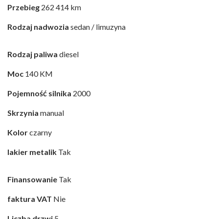
Przebieg
262 414 km
Rodzaj nadwozia
sedan / limuzyna
Rodzaj paliwa
diesel
Moc
140 KM
Pojemność silnika
2000
Skrzynia
manual
Kolor
czarny
lakier metalik
Tak
Finansowanie
Tak
faktura VAT
Nie
Liczba drzwi
5