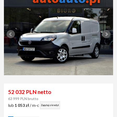
52 032 PLN netto
63 999 PLN brutto
lub
1 053 zł
/ m-c
Zapytaj o kredyt