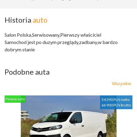
Historia
auto
Salon Polska,Serwisowany,Pierwszy właściciel
Samochod jest po duzym przeglądy,zadbany,w bardzo
dobrym stanie
Podobne auta
Wszystkie
Pewne auto
54 390 PLN netto
66 900 PLN brutto