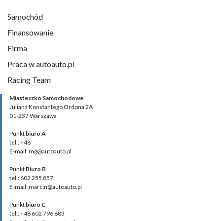
Samochód
Finansowanie
Firma
Praca w autoauto.pl
Racing Team
Miasteczko Samochodowe
Juliana Konstantego Ordona 2A
01-237 Warszawa
Punkt
biuro A
tel.: +48
E-mail: mg@autoauto.pl
Punkt
Biuro B
tel.: 602 255 857
E-mail: marcin@autoauto.pl
Punkt
biuro C
tel.: +48 602 796 683