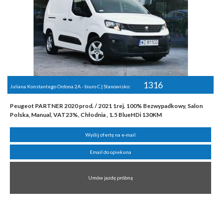
1316
Juliana Konstantego Ordona 2A - biuro C | Stanowisko:
Peugeot PARTNER 2020 prod. / 2021 1rej. 100% Bezwypadkowy, Salon
Polska, Manual, VAT23%, Chłodnia , 1.5 BlueHDi 130KM
Wyślij ofertę na e-mail
Email do opiekuna
Umów jazdę próbną