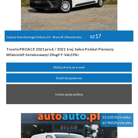
sz17
Juliana Konstantego Ordona 2A - Biuro B | Stanowisko:
Toyota PROACE 2021 prod. / 2021 1rej. Salon Polska! Pierwszy
Właściciel! Serwisowany! Długi! F-Vat23%!
Wyślij ofertę na e-mail
Email do opiekuna
Umów jazdę próbną
55 203 PLN netto
67 900 PLN brutto