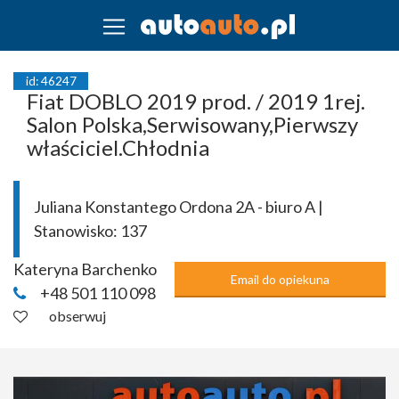
id: 46247
Fiat DOBLO 2019 prod. / 2019 1rej.
Salon Polska,Serwisowany,Pierwszy
właściciel.Chłodnia
Juliana Konstantego Ordona 2A - biuro A |
Stanowisko:
137
Kateryna Barchenko
Email do opiekuna
+48 501 110 098
obserwuj