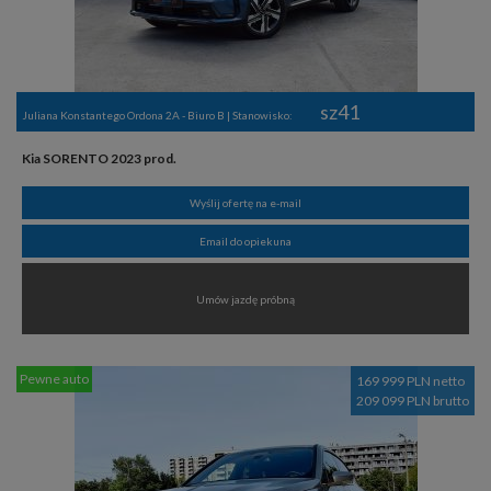
sz41
Juliana Konstantego Ordona 2A - Biuro B | Stanowisko:
Kia SORENTO 2023 prod.
Wyślij ofertę na e-mail
Email do opiekuna
Umów jazdę próbną
Pewne auto
169 999 PLN netto
209 099 PLN brutto