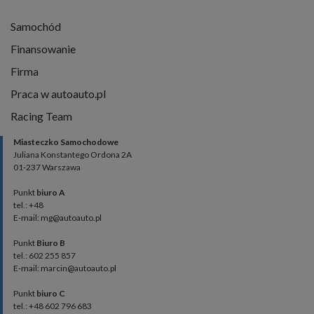
Samochód
Finansowanie
Firma
Praca w autoauto.pl
Racing Team
Miasteczko Samochodowe
Juliana Konstantego Ordona 2A
01-237 Warszawa
Punkt
biuro A
tel.: +48
E-mail: mg@autoauto.pl
Punkt
Biuro B
tel.: 602 255 857
E-mail: marcin@autoauto.pl
Punkt
biuro C
tel.: +48 602 796 683