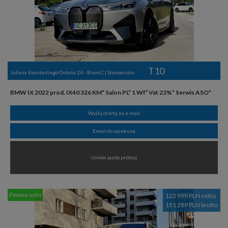
T10
Juliana Konstantego Ordona 2A - Biuro C | Stanowisko:
BMW IX 2022 prod. IX40 326 KM* Salon PL* 1 Wł* Vat 23%* Serwis ASO*
Wyślij ofertę na e-mail
Email do opiekuna
Umów jazdę próbną
Pewne auto
122 999 PLN netto
151 289 PLN brutto