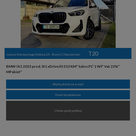
T20
Juliana Konstantego Ordona 2A - Biuro C | Stanowisko:
BMW IX1 2022 prod. iX1 xDrive30 313 KM* Salon PL* 1 Wł* Vat 23%*
MPakiet*
Wyślij ofertę na e-mail
Email do opiekuna
Umów jazdę próbną