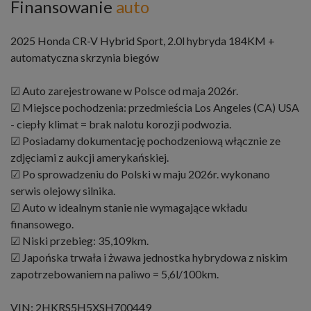
Finansowanie
auto
2025 Honda CR-V Hybrid Sport, 2.0l hybryda 184KM +
automatyczna skrzynia biegów
☑ Auto zarejestrowane w Polsce od maja 2026r.
☑ Miejsce pochodzenia: przedmieścia Los Angeles (CA) USA
- ciepły klimat = brak nalotu korozji podwozia.
☑ Posiadamy dokumentację pochodzeniową włącznie ze
zdjęciami z aukcji amerykańskiej.
☑ Po sprowadzeniu do Polski w maju 2026r. wykonano
serwis olejowy silnika.
☑ Auto w idealnym stanie nie wymagające wkładu
finansowego.
☑ Niski przebieg: 35,109km.
☑ Japońska trwała i żwawa jednostka hybrydowa z niskim
zapotrzebowaniem na paliwo = 5,6l/100km.
VIN: 2HKRS5H5XSH700449