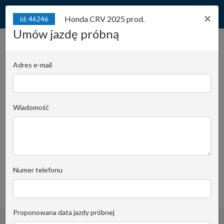
×
Honda CRV 2025 prod.
id: 46246
Umów jazdę próbną
id: 46246
Honda CRV 2025 prod. Hybrid
Adres e-mail
Sport 2.0l hybryda
184KM*Dokumentacja
pochodzeniowa*Przebieg:35,109km
Wiadomość
Juliana Konstantego Ordona 2A - biuro C |
Stanowisko:
1218
Krzysztof Pomorski
Email do opiekuna
Numer telefonu
+48519022435
obserwuj
Proponowana data jazdy próbnej