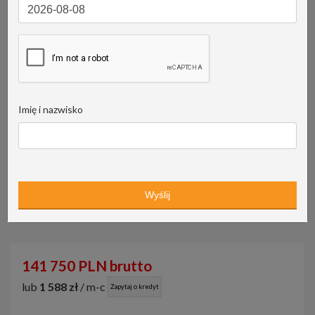
Imię i nazwisko
141 750 PLN brutto
lub
1 588 zł
/ m-c
Zapytaj o kredyt