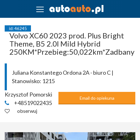
id: 46245
Volvo XC60 2023 prod. Plus Bright
Theme, B5 2.0l Mild Hybrid
250KM*Przebieg:50,022km*Zadbany
Juliana Konstantego Ordona 2A - biuro C |
Stanowisko:
1215
Krzysztof Pomorski
Email do opiekuna
+48519022435
obserwuj