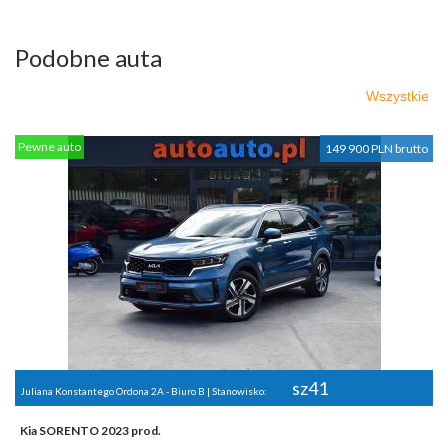
Podobne auta
Wszystkie
Pewne auto
149 900 PLN brutto
sz41
Juliana Konstantego Ordona 2A - Biuro B | Stanowisko:
Kia SORENTO 2023 prod.