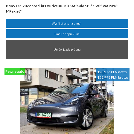
BMW IX1 2022 prod. iX1 xDrive30 313 KM* Salon PL* 1 Wł* Vat 23%*
MPakiet*
Wyślij ofertę na e-mail
Email do opiekuna
Umów jazdę próbną
Pewne auto
123 576 PLN netto
151 998 PLN brutto