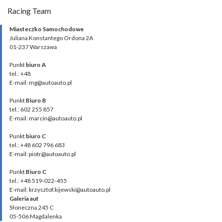
Racing Team
Miasteczko Samochodowe
Juliana Konstantego Ordona 2A
01-237 Warszawa
Punkt
biuro A
tel.: +48
E-mail: mg@autoauto.pl
Punkt
Biuro B
tel.: 602 255 857
E-mail: marcin@autoauto.pl
Punkt
biuro C
tel.: +48 602 796 683
E-mail: piotr@autoauto.pl
Punkt
Biuro C
tel.: +48 519-022-455
E-mail: krzysztof.kijewski@autoauto.pl
Galeria aut
Słoneczna 245 C
05-506 Magdalenka