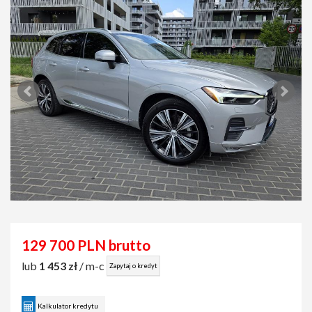
129 700 PLN brutto
lub
1 453 zł
/ m-c
Zapytaj o kredyt
Kalkulator kredytu