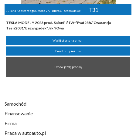
T31
Juliana Konstantego Ordona 2A - Biuro C | Stanowisko:
TESLA MODEL Y 2023 prod. SalonPL*1Wł*Fvat23%*Gwarancja
Tesla2031*Bezwypadek*JakNOwa
Wyślij ofertę na e-mail
Email do opiekuna
Umów jazdę próbną
Samochód
Finansowanie
Firma
Praca w autoauto.pl