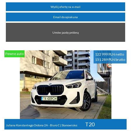
Wyślij ofertę na e-mail
Email do opiekuna
Umów jazdę próbną
Pewne auto
122 999 PLN netto
151 289 PLN brutto
T20
Juliana Konstantego Ordona 2A - Biuro C | Stanowisko: