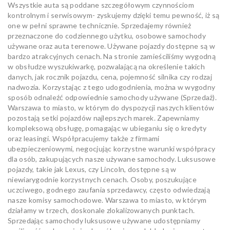
Wszystkie auta są poddane szczegółowym czynnościom
kontrolnym i serwisowym- zyskujemy dzięki temu pewność, iż są
one w pełni sprawne technicznie. Sprzedajemy również
przeznaczone do codziennego użytku, osobowe samochody
używane oraz auta terenowe. Używane pojazdy dostępne są w
bardzo atrakcyjnych cenach. Na stronie zamieściliśmy wygodną
w obsłudze wyszukiwarkę, pozwalającą na określenie takich
danych, jak rocznik pojazdu, cena, pojemność silnika czy rodzaj
nadwozia. Korzystając z tego udogodnienia, można w wygodny
sposób odnaleźć odpowiednie samochody używane (Sprzedaż).
Warszawa to miasto, w którym do dyspozycji naszych klientów
pozostają setki pojazdów najlepszych marek. Zapewniamy
kompleksową obsługę, pomagając w ubieganiu się o kredyty
oraz leasingi. Współpracujemy także z firmami
ubezpieczeniowymi, negocjując korzystne warunki współpracy
dla osób, zakupujących nasze używane samochody. Luksusowe
pojazdy, takie jak Lexus, czy Lincoln, dostępne są w
niewiarygodnie korzystnych cenach. Osoby, poszukujące
uczciwego, godnego zaufania sprzedawcy, często odwiedzają
nasze komisy samochodowe. Warszawa to miasto, w którym
działamy w trzech, doskonale zlokalizowanych punktach.
Sprzedając samochody luksusowe używane udostępniamy