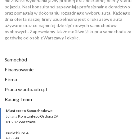
możliwość wykonania jazdy próbnej oraz dokładnej oceny stanu
pojazdu. Nasi konsultanci zapewniają profesjonalne doradztwo
oraz pomagają w dokonaniu rozsądnego wyboru auta. Każdego
dnia oferta naszej firmy uzupełniana jest o luksusowe auta
używane oraz co najmniej dziesięć nowych samochodów
osobowych. Zapewniamy także możliwość kupna samochodu za
gotówkę od osób z Warszawy i okolic.
Samochód
Finansowanie
Firma
Praca w autoauto.pl
Racing Team
Miasteczko Samochodowe
Juliana Konstantego Ordona 2A
01-237 Warszawa
Punkt
biuro A
tel.: +48