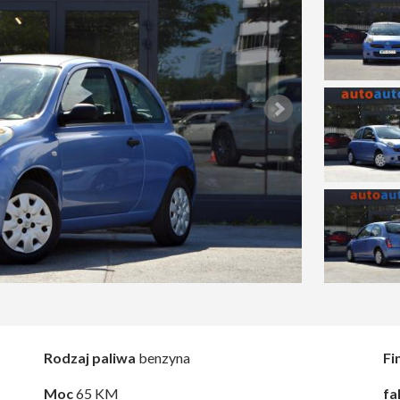
Rodzaj paliwa
benzyna
Fi
Moc
65 KM
fa