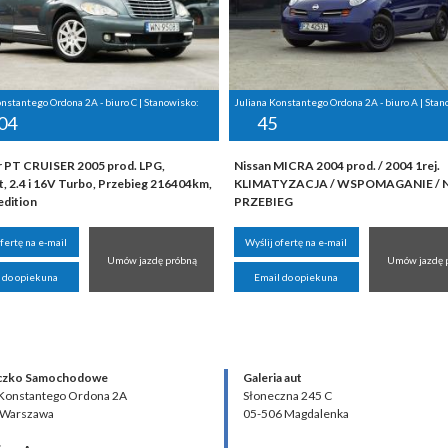
onstantego Ordona 2A - biuro C | Stanowisko:
Juliana Konstantego Ordona 2A - biuro A | Stan
04
45
r PT CRUISER 2005 prod. LPG,
Nissan MICRA 2004 prod. / 2004 1rej.
, 2.4 i 16V Turbo, Przebieg 216404km,
KLIMATYZACJA / WSPOMAGANIE / N
edition
PRZEBIEG
ofertę na e-mail
Wyślij ofertę na e-mail
Umów jazdę próbną
Umów jazdę 
 do opiekuna
Email do opiekuna
czko Samochodowe
Galeria aut
 Konstantego Ordona 2A
Słoneczna 245 C
 Warszawa
05-506 Magdalenka