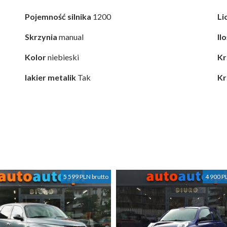
Pojemność silnika
1200
Li
Skrzynia
manual
Il
Kolor
niebieski
Kr
lakier metalik
Tak
Kr
5 599 PLN brutto
4 900 P