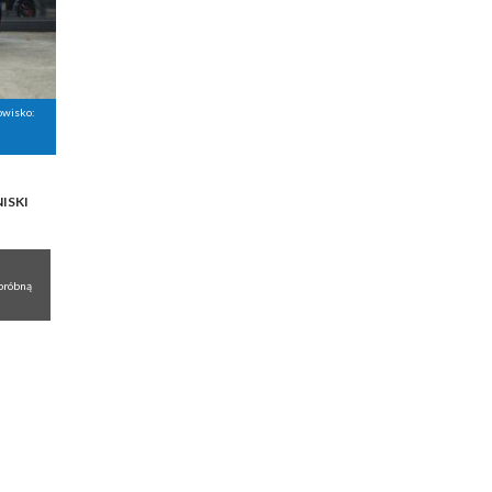
owisko:
ISKI
próbną