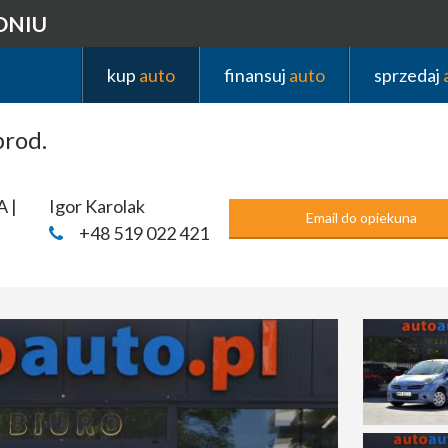
DNIU
kup
auto
finansuj
auto
sprzedaj
rod.
A |
Igor Karolak
Email do opiekuna
+48 519 022 421