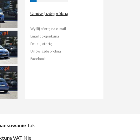
Umów jazdę próbną
Wyślij ofertę na e-mail
Email do opiekuna
Drukuj ofertę
Umów jazdę próbną
Facebook
nansowanie
Tak
ktura VAT
Nie