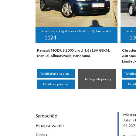
Juliana Konstantego Ordona 2A - biuro C | Stanowisko:
Juliana K
1124
11
Renault MODUS 2005 prod. 1.6 i 16V 88KM,
Chrysle
Manual, Klimatyzacja, Panorama,
Automat
Limited 
Wyślij ofertę na e-mail
Wyślij 
Umów jazdę próbną
Email do opiekuna
Email
Miaste
Samochód
Juliana
Finansowanie
01-237
Firma