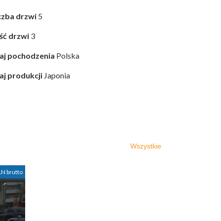
czba drzwi
5
ość drzwi
3
aj pochodzenia
Polska
aj produkcji
Japonia
Wszystkie
LN brutto