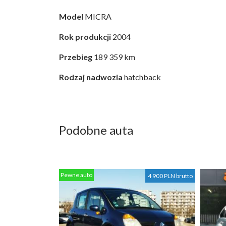
Model
MICRA
Rok produkcji
2004
Przebieg
189 359 km
Rodzaj nadwozia
hatchback
Podobne auta
Pewne auto
4 900 PLN brutto