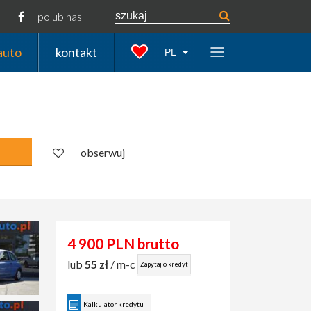
polub nas
auto
kontakt
PL
obserwuj
4 900 PLN brutto
lub
55 zł
/ m-c
Zapytaj o kredyt
Kalkulator kredytu