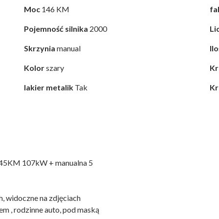
Moc
146 KM
fa
Pojemność silnika
2000
Li
Skrzynia
manual
Il
Kolor
szary
Kr
lakier metalik
Tak
Kr
 145KM 107kW + manualna 5
h, widoczne na zdjęciach
em , rodzinne auto, pod maską