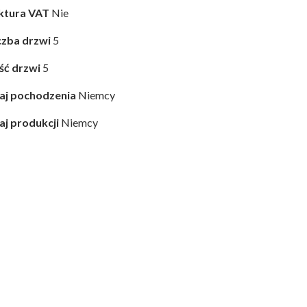
ktura VAT
Nie
czba drzwi
5
ość drzwi
5
aj pochodzenia
Niemcy
aj produkcji
Niemcy