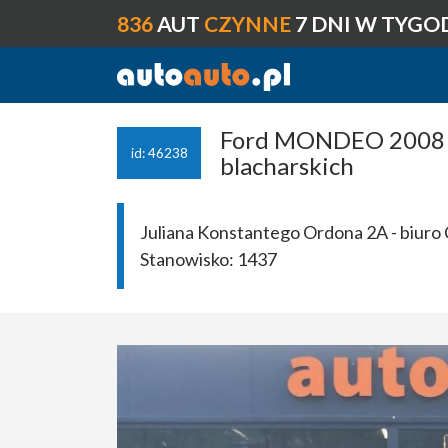
836
AUT
CZYNNE
7 DNI W TYGO
Ford MONDEO 2008 pr
id: 46238
blacharskich
Juliana Konstantego Ordona 2A - biuro 
Stanowisko:
1437