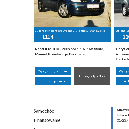
Juliana Konstantego Ordona 2A - biuro C | Stanowisko:
Juliana K
1124
11
Renault MODUS 2005 prod. 1.6 i 16V 88KM,
Chrysle
Manual, Klimatyzacja, Panorama,
Automat
Limited 
Wyślij ofertę na e-mail
Wyślij 
Umów jazdę próbną
Email do opiekuna
Email
Miaste
Samochód
Juliana
Finansowanie
01-237