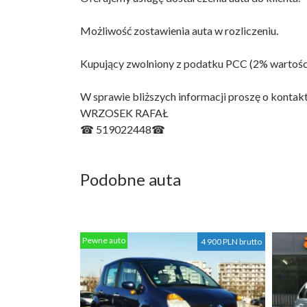
Możliwość zostawienia auta w rozliczeniu.
Kupujący zwolniony z podatku PCC (2% wartości
W sprawie bliższych informacji proszę o kontakt
WRZOSEK RAFAŁ
☎ 519022448☎
Podobne auta
Pewne auto
4 900 PLN brutto