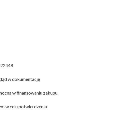
22448
wgląd w dokumentację
mocną w finansowaniu zakupu.
em w celu potwierdzenia