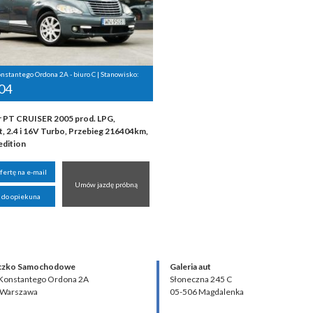
onstantego Ordona 2A - biuro C | Stanowisko:
04
r PT CRUISER 2005 prod. LPG,
, 2.4 i 16V Turbo, Przebieg 216404km,
edition
ofertę na e-mail
Umów jazdę próbną
 do opiekuna
czko Samochodowe
Galeria aut
 Konstantego Ordona 2A
Słoneczna 245 C
 Warszawa
05-506 Magdalenka