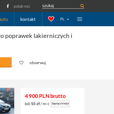
polub nas
auto
kontakt
PL
 poprawek lakierniczych i
obserwuj
4 900 PLN brutto
lub
55 zł
/ m-c
Zapytaj o kredyt