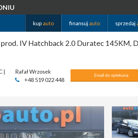
DNIU
kup
auto
finansuj
auto
sprzedaj
od. IV Hatchback 2.0 Duratec 145KM, Do
C |
Rafał Wrzosek
Email do opiekuna
+48 519 022 448