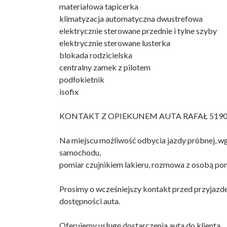
materiałowa tapicerka
klimatyzacja automatyczna dwustrefowa
elektrycznie sterowane przednie i tylne szyby
elektrycznie sterowane lusterka
blokada rodzicielska
centralny zamek z pilotem
podłokietnik
isofix
KONTAKT Z OPIEKUNEM AUTA RAFAŁ 5190
Na miejscu możliwość odbycia jazdy próbnej, 
samochodu,
pomiar czujnikiem lakieru, rozmowa z osobą po
Prosimy o wcześniejszy kontakt przed przyjazd
dostępności auta.
Oferujemy usługę dostarczenia auta do klienta.