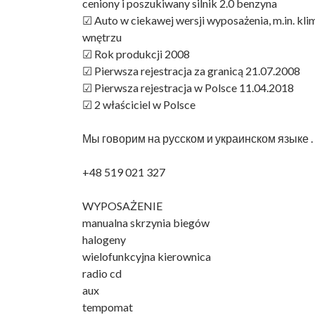
ceniony i poszukiwany silnik 2.0 benzyna
☑ Auto w ciekawej wersji wyposażenia, m.in. kl
wnętrzu
☑ Rok produkcji 2008
☑ Pierwsza rejestracja za granicą 21.07.2008
☑ Pierwsza rejestracja w Polsce 11.04.2018
☑ 2 właściciel w Polsce
Мы говорим на русском и украинском языке .
+48 519 021 327
WYPOSAŻENIE
manualna skrzynia biegów
halogeny
wielofunkcyjna kierownica
radio cd
aux
tempomat