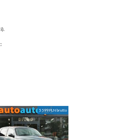
).
:
5 599 PLN brutto