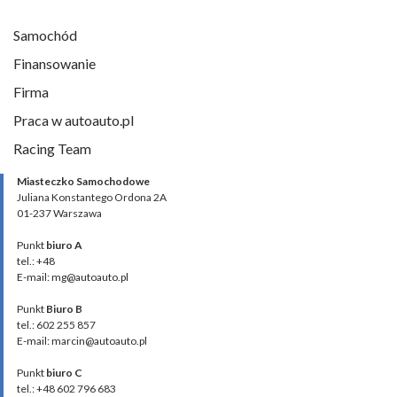
Samochód
Finansowanie
Firma
Praca w autoauto.pl
Racing Team
Miasteczko Samochodowe
Juliana Konstantego Ordona 2A
01-237 Warszawa
Punkt
biuro A
tel.: +48
E-mail: mg@autoauto.pl
Punkt
Biuro B
tel.: 602 255 857
E-mail: marcin@autoauto.pl
Punkt
biuro C
tel.: +48 602 796 683