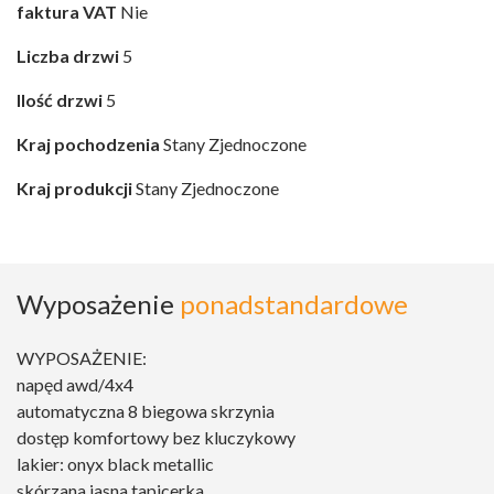
faktura VAT
Nie
Liczba drzwi
5
Ilość drzwi
5
Kraj pochodzenia
Stany Zjednoczone
Kraj produkcji
Stany Zjednoczone
Wyposażenie
ponadstandardowe
WYPOSAŻENIE:
napęd awd/4x4
automatyczna 8 biegowa skrzynia
dostęp komfortowy bez kluczykowy
lakier: onyx black metallic
skórzana jasna tapicerka