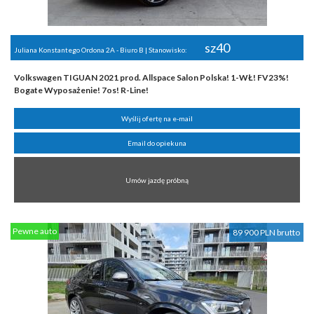
sz40
Juliana Konstantego Ordona 2A - Biuro B | Stanowisko:
Volkswagen TIGUAN 2021 prod. Allspace Salon Polska! 1-WŁ! FV23%!
Bogate Wyposażenie! 7os! R-Line!
Wyślij ofertę na e-mail
Email do opiekuna
Umów jazdę próbną
Pewne auto
89 900 PLN brutto