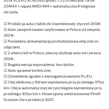
2018 VOLVO XC60 Inscription, T5 2.0l benzyna Turbo
254KM + napęd AWD/4X4 + automatyczna 8 biegowa
skrzynia
☑ Produkcja auta z tabliczki znamieniowej: styczeń 2018r.
☑ Auto zarejestrowane i użytkowane w Polsce od sierpnia
2019r.
☑ Posiadamy dokumentację pochodzeniową włącznie ze
zdjęciami.
☑ 2 właścicieli w Polsce, obecny użytkuje auto od czerwca
2024r.
☑ Bogata wersja wyposażenia: Inscription.
☑ Auto sprawne technicznie.
☑ Oświetlenie zgodne z wymogami prawnymi PL/EU.
☑ Olej silnikowy z filtrami wymieniony przy przebiegu 97tys
km. Olej w automatycznej skrzyni biegów wymieniony przy
przebiegu: 82tys km + Nowe opony wielosezonowe Pirelli
Scorpion Zero produkcji 2025.