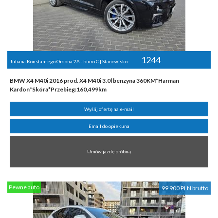
1244
Juliana Konstantego Ordona 2A - biuro C | Stanowisko:
BMW X4 M40i 2016 prod. X4 M40i 3.0l benzyna 360KM*Harman
Kardon*Skóra*Przebieg:160,499km
Wyślij ofertę na e-mail
Email do opiekuna
Umów jazdę próbną
Pewne auto
99 900 PLN brutto