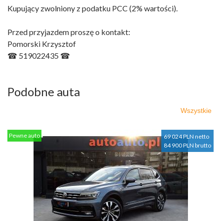
Kupujący zwolniony z podatku PCC (2% wartości).
Przed przyjazdem proszę o kontakt:
Pomorski Krzysztof
☎ 519022435 ☎
Podobne auta
Wszystkie
Pewne auto
69 024 PLN netto
84 900 PLN brutto