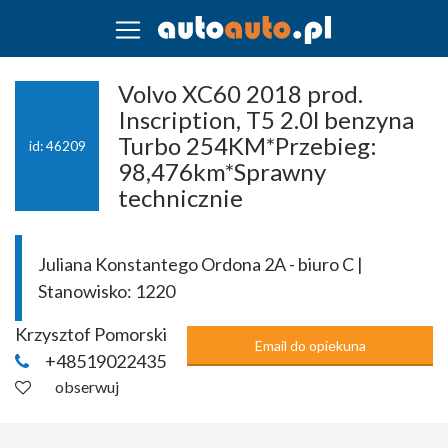
Volvo XC60 2018 prod.
Inscription, T5 2.0l benzyna
Turbo 254KM*Przebieg:
id: 46209
98,476km*Sprawny
technicznie
Juliana Konstantego Ordona 2A - biuro C |
Stanowisko:
1220
Krzysztof Pomorski
Email do opiekuna
+48519022435
obserwuj