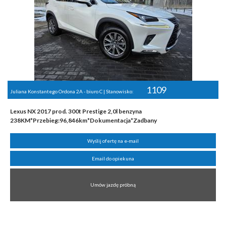
1109
Juliana Konstantego Ordona 2A - biuro C | Stanowisko:
Lexus NX 2017 prod. 300t Prestige 2,0l benzyna
238KM*Przebieg:96,846km*Dokumentacja*Zadbany
Wyślij ofertę na e-mail
Email do opiekuna
Umów jazdę próbną