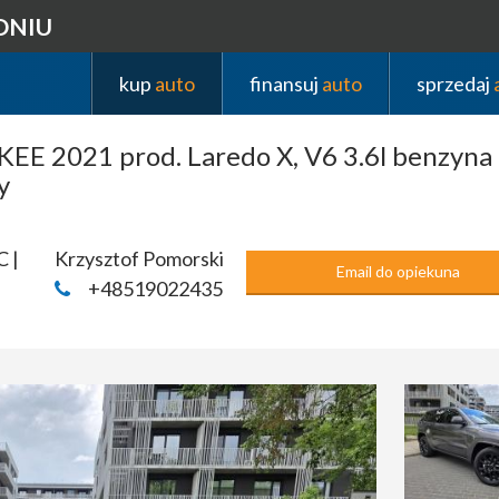
DNIU
kup
auto
finansuj
auto
sprzedaj
E 2021 prod. Laredo X, V6 3.6l benzy
y
C |
Krzysztof Pomorski
Email do opiekuna
+48519022435