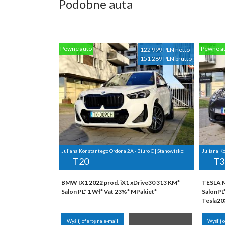
Podobne auta
Pewne auto
Pewne a
122 999 PLN netto
151 289 PLN brutto
Juliana Konstantego Ordona 2A - Biuro C | Stanowisko:
Juliana K
T20
T3
BMW IX1 2022 prod. iX1 xDrive30 313 KM*
TESLA M
Salon PL* 1 Wł* Vat 23%* MPakiet*
SalonPL
Tesla2
Wyślij ofertę na e-mail
Wyślij 