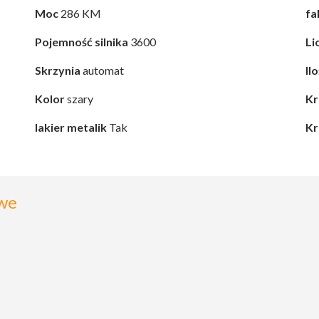
Moc
286 KM
fa
Pojemność silnika
3600
Li
Skrzynia
automat
Il
Kolor
szary
Kr
lakier metalik
Tak
Kr
we