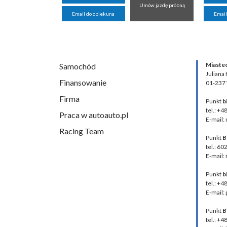
Umów jazdę próbną
Email do opiekuna
Email
Miaste
Samochód
Juliana
Finansowanie
01-237
Firma
Punkt
b
tel.: +4
Praca w autoauto.pl
E-mail:
Racing Team
Punkt
B
tel.: 60
E-mail:
Punkt
b
tel.: +
E-mail:
Punkt
B
tel.: +