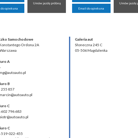
Umów jazdę próbną
Umów jazdę 
 do opiekuna
Email do opiekuna
czko Samochodowe
Galeria aut
 Konstantego Ordona 2A
Słoneczna 245 C
 Warszawa
05-506 Magdalenka
iuro A
8
 mg@autoauto.pl
iuro B
2 255 857
 marcin@autoauto.pl
iuro C
48 602 796 683
 piotr@autoauto.pl
iuro C
48 519-022-455