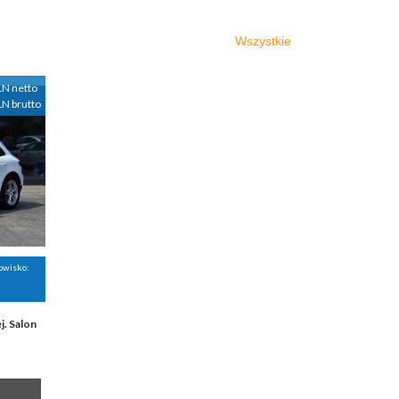
Wszystkie
LN netto
LN brutto
nowisko:
. Salon