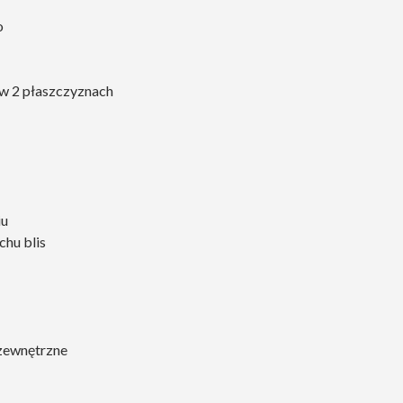
o
 w 2 płaszczyznach
iu
chu blis
 zewnętrzne