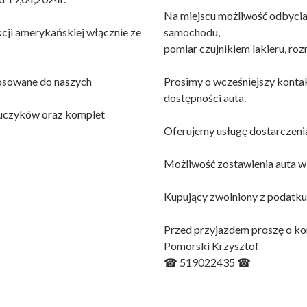
Na miejscu możliwość odbycia
ji amerykańskiej włącznie ze
samochodu,
pomiar czujnikiem lakieru, r
osowane do naszych
Prosimy o wcześniejszy konta
dostępności auta.
luczyków oraz komplet
Oferujemy usługę dostarczenia
Możliwość zostawienia auta w 
Kupujący zwolniony z podatku
Przed przyjazdem proszę o ko
Pomorski Krzysztof
☎ 519022435 ☎