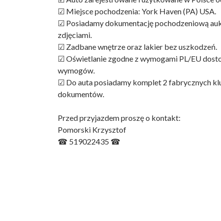
☑ Miejsce pochodzenia: York Haven (PA) USA.
☑ Posiadamy dokumentację pochodzeniową aukc
zdjęciami.
☑ Zadbane wnętrze oraz lakier bez uszkodzeń.
☑ Oświetlanie zgodne z wymogami PL/EU dost
wymogów.
☑ Do auta posiadamy komplet 2 fabrycznych k
dokumentów.
Przed przyjazdem proszę o kontakt:
Pomorski Krzysztof
☎ 519022435 ☎