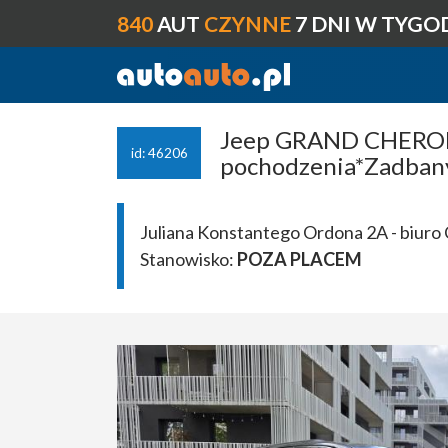
840
AUT
CZYNNE
7 DNI W TYGO
Jeep GRAND CHEROKE
id: 46206
pochodzenia*Zadban
Juliana Konstantego Ordona 2A - biuro 
Stanowisko:
POZA PLACEM