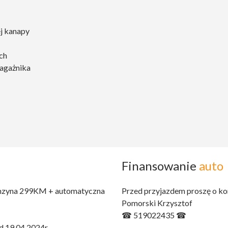
ej kanapy
ch
agażnika
Finansowanie
auto
benzyna 299KM + automatyczna
Przed przyjazdem proszę o ko
Pomorski Krzysztof
☎ 519022435 ☎
d 19,04,2024r.