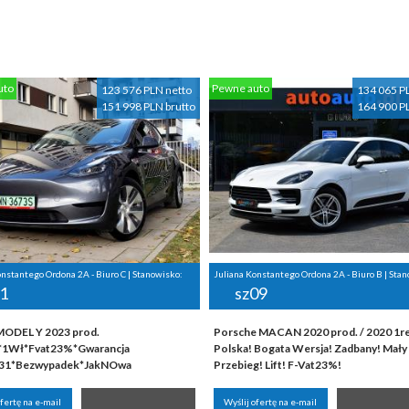
uto
Pewne auto
123 576 PLN netto
134 065 P
151 998 PLN brutto
164 900 P
onstantego Ordona 2A - Biuro C | Stanowisko:
Juliana Konstantego Ordona 2A - Biuro B | Sta
1
sz09
ODEL Y 2023 prod.
Porsche MACAN 2020 prod. / 2020 1rej
*1Wł*Fvat23%*Gwarancja
Polska! Bogata Wersja! Zadbany! Mały
031*Bezwypadek*JakNOwa
Przebieg! Lift! F-Vat23%!
ofertę na e-mail
Wyślij ofertę na e-mail