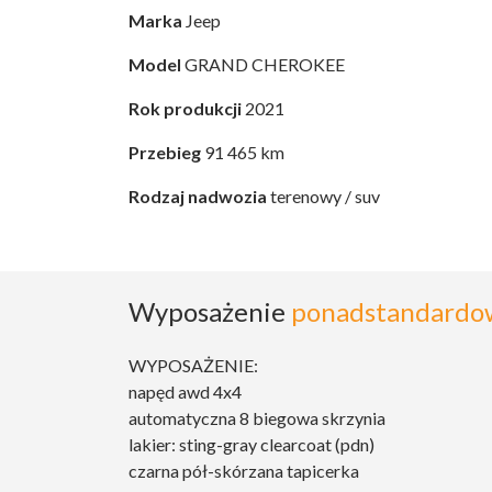
Marka
Jeep
Model
GRAND CHEROKEE
Rok produkcji
2021
Przebieg
91 465 km
Rodzaj nadwozia
terenowy / suv
Wyposażenie
ponadstandardo
WYPOSAŻENIE:
napęd awd 4x4
automatyczna 8 biegowa skrzynia
lakier: sting-gray clearcoat (pdn)
czarna pół-skórzana tapicerka