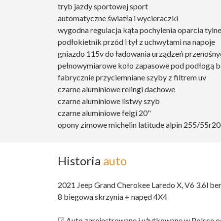
tryb jazdy sportowej sport
automatyczne światła i wycieraczki
wygodna regulacja kąta pochylenia oparcia tyln
podłokietnik przód i tył z uchwytami na napoje
gniazdo 115v do ładowania urządzeń przenośny
pełnowymiarowe koło zapasowe pod podłogą b
fabrycznie przyciemniane szyby z filtrem uv
czarne aluminiowe relingi dachowe
czarne aluminiowe listwy szyb
czarne aluminiowe felgi 20"
opony zimowe michelin latitude alpin 255/55r20
Historia
auto
2021 Jeep Grand Cherokee Laredo X, V6 3.6l 
8 biegowa skrzynia + napęd 4X4
☑ Auto zarejestrowane i użytkowane w Polsce o