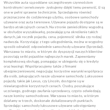
Wszystkie auta są poddane szczegółowym czynnościom
kontrolnym i serwisowym- zyskujemy dzięki temu pewność, iż są
one w pełni sprawne technicznie. Sprzedajemy również
przeznaczone do codziennego użytku, osobowe samochody
używane oraz auta terenowe. Używane pojazdy dostępne są w
bardzo atrakcyjnych cenach. Na stronie zamieściliśmy wygodną
w obsłudze wyszukiwarkę, pozwalającą na określenie takich
danych, jak rocznik pojazdu, cena, pojemność silnika czy rodzaj
nadwozia. Korzystając z tego udogodnienia, można w wygodny
sposób odnaleźć odpowiednie samochody używane (Sprzedaż).
Warszawa to miasto, w którym do dyspozycji naszych klientów
pozostają setki pojazdów najlepszych marek. Zapewniamy
kompleksową obsługę, pomagając w ubieganiu się o kredyty
oraz leasingi. Współpracujemy także z firmami
ubezpieczeniowymi, negocjując korzystne warunki współpracy
dla osób, zakupujących nasze używane samochody. Luksusowe
pojazdy, takie jak Lexus, czy Lincoln, dostępne są w
niewiarygodnie korzystnych cenach. Osoby, poszukujące
uczciwego, godnego zaufania sprzedawcy, często odwiedzają
nasze komisy samochodowe. Warszawa to miasto, w którym
działamy w trzech, doskonale zlokalizowanych punktach.
Sprzedając samochody luksusowe używane udostępniamy