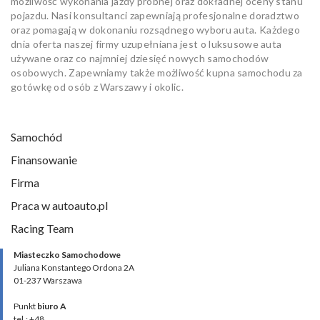
możliwość wykonania jazdy próbnej oraz dokładnej oceny stanu
pojazdu. Nasi konsultanci zapewniają profesjonalne doradztwo
oraz pomagają w dokonaniu rozsądnego wyboru auta. Każdego
dnia oferta naszej firmy uzupełniana jest o luksusowe auta
używane oraz co najmniej dziesięć nowych samochodów
osobowych. Zapewniamy także możliwość kupna samochodu za
gotówkę od osób z Warszawy i okolic.
Samochód
Finansowanie
Firma
Praca w autoauto.pl
Racing Team
Miasteczko Samochodowe
Juliana Konstantego Ordona 2A
01-237 Warszawa
Punkt
biuro A
tel.: +48