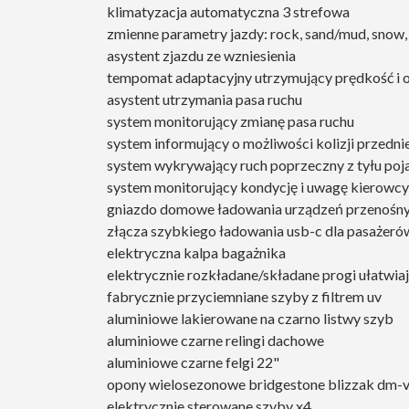
klimatyzacja automatyczna 3 strefowa
zmienne parametry jazdy: rock, sand/mud, snow, 
asystent zjazdu ze wzniesienia
tempomat adaptacyjny utrzymujący prędkość i 
asystent utrzymania pasa ruchu
system monitorujący zmianę pasa ruchu
system informujący o możliwości kolizji przedn
system wykrywający ruch poprzeczny z tyłu poj
system monitorujący kondycję i uwagę kierowcy
gniazdo domowe ładowania urządzeń przenośn
złącza szybkiego ładowania usb-c dla pasażerów 
elektryczna kalpa bagażnika
elektrycznie rozkładane/składane progi ułatwiaj
fabrycznie przyciemniane szyby z filtrem uv
aluminiowe lakierowane na czarno listwy szyb
aluminiowe czarne relingi dachowe
aluminiowe czarne felgi 22"
opony wielosezonowe bridgestone blizzak dm-
elektrycznie sterowane szyby x4