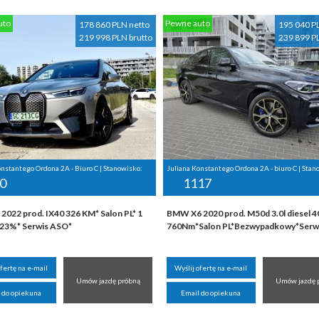
uto
Pewne auto
178 860 PLN netto
195 040 P
219 998 PLN brutto
239 899 P
onstantego Ordona 2A - Biuro C | Stanowisko:
Juliana Konstantego Ordona 2A - biuro C | Stan
0
1117
2022 prod. IX40 326 KM* Salon PL* 1
BMW X6 2020 prod. M50d 3.0l diesel 
 23%* Serwis ASO*
760Nm*Salon PL*Bezwypadkowy*Serw
ofertę na e-mail
Wyślij ofertę na e-mail
Umów jazdę próbną
Umów jazdę 
 do opiekuna
Email do opiekuna