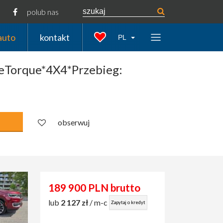
polub nas
auto
kontakt
PL
eTorque*4X4*Przebieg:
obserwuj
189 900 PLN brutto
lub
2 127 zł
/ m-c
Zapytaj o kredyt