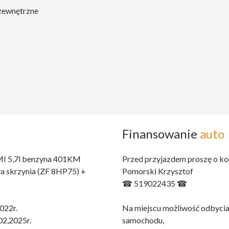
 zewnętrzne
Finansowanie
auto
EMI 5,7l benzyna 401KM
Przed przyjazdem proszę o ko
a skrzynia (ZF 8HP75) +
Pomorski Krzysztof
☎ 519022435 ☎
022r.
Na miejscu możliwość odbycia
02,2025r.
samochodu,