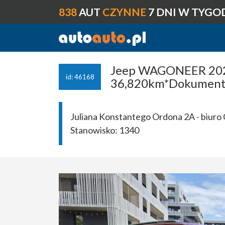
838
AUT
CZYNNE
7 DNI W TYGO
Jeep WAGONEER 2022 
id: 46168
36,820km*Dokument
Juliana Konstantego Ordona 2A - biuro 
Stanowisko:
1340