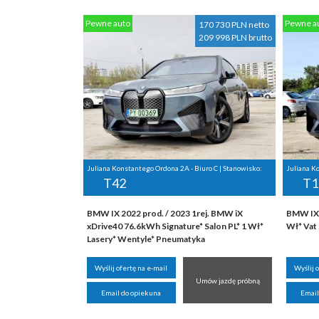
Pewne auto
Pewne a
170 730 PLN netto
209 998 PLN brutto
Juliana Konstantego Ordona 2A - Biuro C | Stanowisko:
Juliana K
T42
T1
BMW IX 2022 prod. / 2023 1rej. BMW iX
BMW IX 
xDrive40 76.6kWh Signature* Salon PL* 1 Wł*
Wł* Vat
Lasery* Wentyle* Pneumatyka
Wyślij ofertę na e-mail
Wyślij 
Umów jazdę próbną
Email do opiekuna
Email