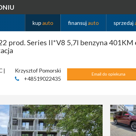
DNIU
kup
auto
finansuj
auto
sprzedaj
prod. Series II*V8 5,7l benzyna 401KM 
acja
C |
Krzysztof Pomorski
Email do opiekuna
+48519022435