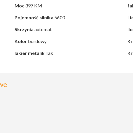
Moc
397 KM
fa
Pojemność silnika
5600
Li
Skrzynia
automat
Il
Kolor
bordowy
Kr
lakier metalik
Tak
Kr
we