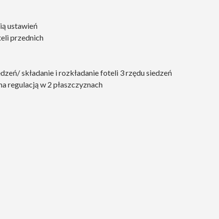
ią ustawień
eli przednich
edzeń/ składanie i rozkładanie foteli 3 rzędu siedzeń
na regulacją w 2 płaszczyznach