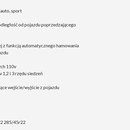
auto, sport
odległość od pojazdu poprzedzającego
iej z funkcją automatycznego hamowania
azdu
ych 110v
1,2 i 3 rzędu siedzeń
ące wejście/wyjście z pojazdu
v2 285/45r22