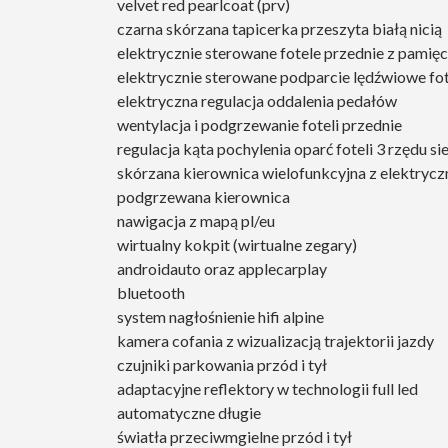
velvet red pearlcoat (prv)
czarna skórzana tapicerka przeszyta białą nicią
elektrycznie sterowane fotele przednie z pamięc
elektrycznie sterowane podparcie lędźwiowe fot
elektryczna regulacja oddalenia pedałów
wentylacja i podgrzewanie foteli przednie
regulacja kąta pochylenia oparć foteli 3 rzędu si
skórzana kierownica wielofunkcyjna z elektrycz
podgrzewana kierownica
nawigacja z mapą pl/eu
wirtualny kokpit (wirtualne zegary)
androidauto oraz applecarplay
bluetooth
system nagłośnienie hifi alpine
kamera cofania z wizualizacją trajektorii jazdy
czujniki parkowania przód i tył
adaptacyjne reflektory w technologii full led
automatyczne długie
światła przeciwmgielne przód i tył