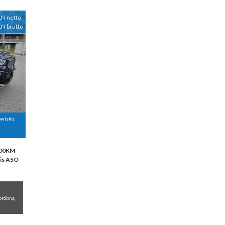
LN netto
LN brutto
owisko:
400KM
is ASO
próbną