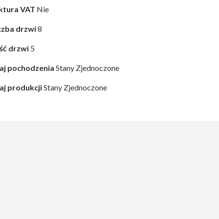
ktura VAT
Nie
czba drzwi
8
ość drzwi
5
aj pochodzenia
Stany Zjednoczone
aj produkcji
Stany Zjednoczone