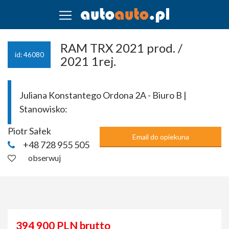
RAM TRX 2021 prod. /
id: 46080
2021 1rej.
Juliana Konstantego Ordona 2A - Biuro B |
Stanowisko:
Piotr Sałek
Email do opiekuna
+48 728 955 505
obserwuj
394 900 PLN brutto