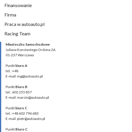
Finansowanie
Firma
Praca w autoauto.pl
Racing Team
Miasteczko Samochodowe
Juliana Konstantego Ordona 2A
01-237 Warszawa
Punkt
biuro A
tel.: +48
E-mail: mg@autoauto.pl
Punkt
Biuro B
tel.: 602 255 857
E-mail: marcin@autoauto.pl
Punkt
biuro C
tel.: +48 602 796 683
E-mail: piotr@autoauto.pl
Punkt
Biuro C