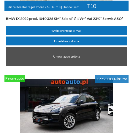
T10
Juliana Konstantego Ordona 2A - Biuro C | Stanowisko:
BMW IX 2022 prod. IX40 326 KM* Salon PL* 1 Wł* Vat 23%* Serwis ASO*
Wyślij ofertę na e-mail
Email do opiekuna
Umów jazdę próbną
Pewne auto
199 900 PLN brutto