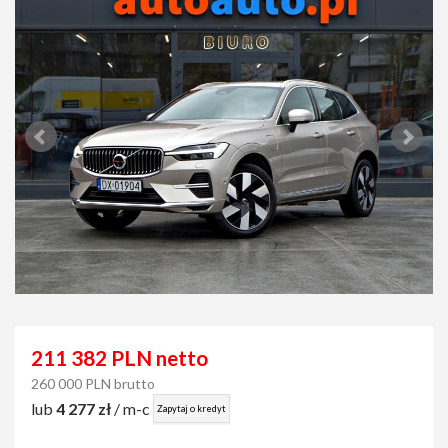
211 382 PLN netto
260 000 PLN brutto
lub
4 277 zł
/ m-c
Zapytaj o kredyt