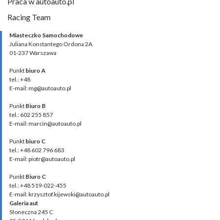
Praca w autoauto.pl
Racing Team
Miasteczko Samochodowe
Juliana Konstantego Ordona 2A
01-237 Warszawa
Punkt
biuro A
tel.: +48
E-mail: mg@autoauto.pl
Punkt
Biuro B
tel.: 602 255 857
E-mail: marcin@autoauto.pl
Punkt
biuro C
tel.: +48 602 796 683
E-mail: piotr@autoauto.pl
Punkt
Biuro C
tel.: +48 519-022-455
E-mail: krzysztof.kijewski@autoauto.pl
Galeria aut
Słoneczna 245 C