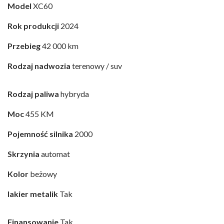
Model
XC60
Rok produkcji
2024
Przebieg
42 000 km
Rodzaj nadwozia
terenowy / suv
Rodzaj paliwa
hybryda
Moc
455 KM
Pojemność silnika
2000
Skrzynia
automat
Kolor
beżowy
lakier metalik
Tak
Finansowanie
Tak