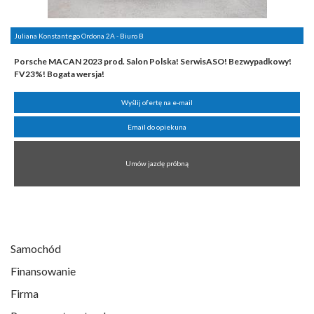
Juliana Konstantego Ordona 2A - Biuro B
Porsche MACAN 2023 prod. Salon Polska! SerwisASO! Bezwypadkowy!
FV23%! Bogata wersja!
Wyślij ofertę na e-mail
Email do opiekuna
Umów jazdę próbną
Samochód
Finansowanie
Firma