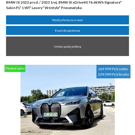
BMW IX 2022 prod. / 2023 1rej. BMW iX xDrive40 76.6kWh Signature*
Salon PL* 1 Wł* Lasery* Wentyle* Pneumatyka
Wyślij ofertę na e-mail
Email do opiekuna
Umów jazdę próbną
Pewne auto
169 999 PLN netto
209 099 PLN brutto