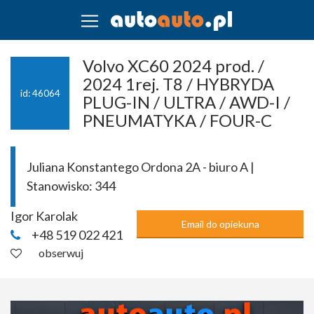
Volvo XC60 2024 prod. /
2024 1rej. T8 / HYBRYDA
id: 46064
PLUG-IN / ULTRA / AWD-I /
PNEUMATYKA / FOUR-C
Juliana Konstantego Ordona 2A - biuro A |
Stanowisko:
344
Igor Karolak
Email do opiekuna
+48 519 022 421
obserwuj