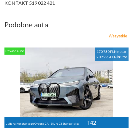
KONTAKT 519 022 421
Podobne auta
Wszystkie
Pewne auto
170 730 PLN netto
209 998 PLN brutto
T42
Juliana Konstantego Ordona 2A - Biuro C | Stanowisko: