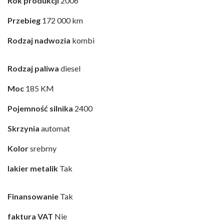
Rok produkcji
2006
Przebieg
172 000 km
Rodzaj nadwozia
kombi
Rodzaj paliwa
diesel
Moc
185 KM
Pojemność silnika
2400
Skrzynia
automat
Kolor
srebrny
lakier metalik
Tak
Finansowanie
Tak
faktura VAT
Nie