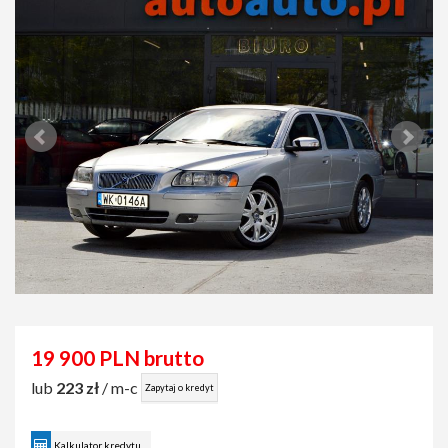
19 900 PLN brutto
lub
223 zł
/ m-c
Zapytaj o kredyt
Kalkulator kredytu