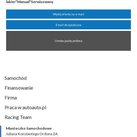
lakier*Manual*Serwisowany
Wyślij ofertę na e-mail
Email do opiekuna
Umów jazdę próbną
Samochód
Finansowanie
Firma
Praca w autoauto.pl
Racing Team
Miasteczko Samochodowe
Juliana Konstantego Ordona 2A