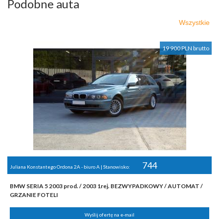
Podobne auta
Wszystkie
19 900 PLN brutto
744
Juliana Konstantego Ordona 2A - biuro A | Stanowisko:
BMW SERIA 5 2003 prod. / 2003 1rej. BEZWYPADKOWY / AUTOMAT /
GRZANIE FOTELI
Wyślij ofertę na e-mail