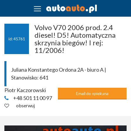
Volvo V70 2006 prod. 2.4
diesel! D5! Automatyczna
id: 45761
skrzynia biegów! I rej:
11/2006!
Juliana Konstantego Ordona 2A - biuro A |
Stanowisko:
641
Piotr Kaczorowski
Email do opiekuna
+48 501 11 00 97
obserwuj