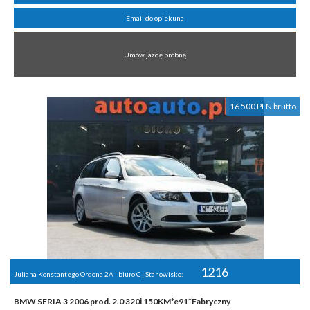
Email do opiekuna
Umów jazdę próbną
16 500 PLN brutto
1216
Juliana Konstantego Ordona 2A - biuro C | Stanowisko:
BMW SERIA 3 2006 prod. 2.0 320i 150KM*e91*Fabryczny