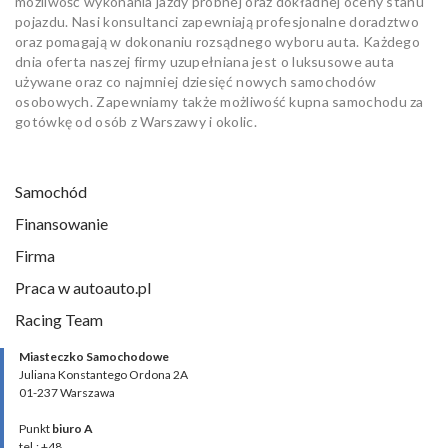
możliwość wykonania jazdy próbnej oraz dokładnej oceny stanu
pojazdu. Nasi konsultanci zapewniają profesjonalne doradztwo
oraz pomagają w dokonaniu rozsądnego wyboru auta. Każdego
dnia oferta naszej firmy uzupełniana jest o luksusowe auta
używane oraz co najmniej dziesięć nowych samochodów
osobowych. Zapewniamy także możliwość kupna samochodu za
gotówkę od osób z Warszawy i okolic.
Samochód
Finansowanie
Firma
Praca w autoauto.pl
Racing Team
Miasteczko Samochodowe
Juliana Konstantego Ordona 2A
01-237 Warszawa
Punkt
biuro A
tel.: +48