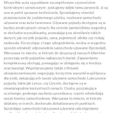
Wszystkie auta są poddane szczegółowym czynnościom
kontrolnym i serwisowym- zyskujemy dzięki temu pewność, iż są
one w pełni sprawne technicznie. Sprzedajemy również
przeznaczone do codziennego użytku, osobowe samochody
używane oraz auta terenowe. Używane pojazdy dostępne są w
bardzo atrakcyjnych cenach. Na stronie zamieściliśmy wygodną
w obsłudze wyszukiwarkę, pozwalającą na określenie takich
danych, jak rocznik pojazdu, cena, pojemność silnika czy rodzaj
nadwozia. Korzystając z tego udogodnienia, można w wygodny
sposób odnaleźć odpowiednie samochody używane (Sprzedaż).
Warszawa to miasto, w którym do dyspozycji naszych klientów
pozostają setki pojazdów najlepszych marek. Zapewniamy
kompleksową obsługę, pomagając w ubieganiu się o kredyty
oraz leasingi. Współpracujemy także z firmami
ubezpieczeniowymi, negocjując korzystne warunki współpracy
dla osób, zakupujących nasze używane samochody. Luksusowe
pojazdy, takie jak Lexus, czy Lincoln, dostępne są w
niewiarygodnie korzystnych cenach. Osoby, poszukujące
uczciwego, godnego zaufania sprzedawcy, często odwiedzają
nasze komisy samochodowe. Warszawa to miasto, w którym
działamy w trzech, doskonale zlokalizowanych punktach.
Sprzedając samochody luksusowe używane udostępniamy