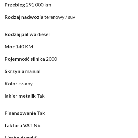
Przebieg
291 000 km
Rodzaj nadwozia
terenowy / suv
Rodzaj paliwa
diesel
Moc
140 KM
Pojemność silnika
2000
Skrzynia
manual
Kolor
czarny
lakier metalik
Tak
Finansowanie
Tak
faktura VAT
Nie
Liczba drzwi
5