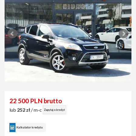
22 500 PLN brutto
lub
252 zł
/ m-c
Zapytaj o kredyt
Kalkulator kredytu