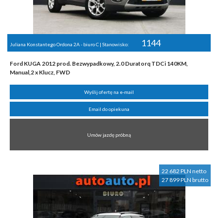
1144
Juliana Konstantego Ordona 2A - biuro C | Stanowisko:
Ford KUGA 2012 prod. Bezwypadkowy, 2.0 Duratorq TDCi 140KM,
Manual,2 x Klucz, FWD
Wyślij ofertę na e-mail
Email do opiekuna
Umów jazdę próbną
22 682 PLN netto
27 899 PLN brutto