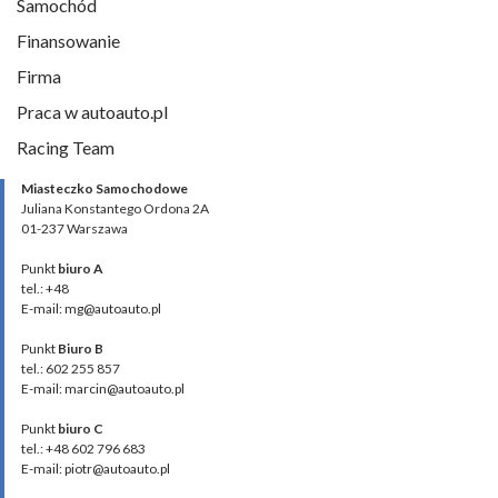
Samochód
Finansowanie
Firma
Praca w autoauto.pl
Racing Team
Miasteczko Samochodowe
Juliana Konstantego Ordona 2A
01-237 Warszawa
Punkt
biuro A
tel.: +48
E-mail: mg@autoauto.pl
Punkt
Biuro B
tel.: 602 255 857
E-mail: marcin@autoauto.pl
Punkt
biuro C
tel.: +48 602 796 683
E-mail: piotr@autoauto.pl