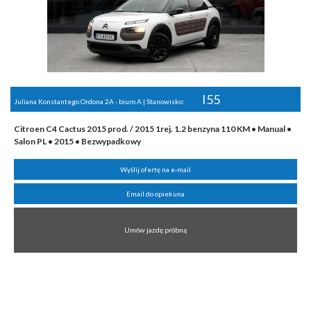
I55
Juliana Konstantego Ordona 2A - biuro A | Stanowisko:
Citroen C4 Cactus 2015 prod. / 2015 1rej. 1.2 benzyna 110 KM • Manual •
Salon PL • 2015 • Bezwypadkowy
Wyślij ofertę na e-mail
Email do opiekuna
Umów jazdę próbną