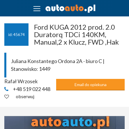
Ford KUGA 2012 prod. 2.0
Duratorq TDCi 140KM,
id: 45674
Manual,2 x Klucz, FWD ,Hak
Juliana Konstantego Ordona 2A - biuro C |
Stanowisko:
1449
Rafał Wrzosek
Email do opiekuna
+48 519 022 448
obserwuj