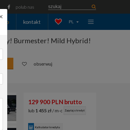
polub nas
×
auto
kontakt
PL
óry! Burmester! Mild Hybrid!
obserwuj
129 900 PLN brutto
lub
1 455 zł
/ m-c
Zapytaj o kredyt
Kalkulator kredytu