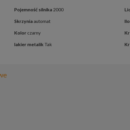
Pojemność silnika
2000
Li
Skrzynia
automat
Il
Kolor
czarny
Kr
lakier metalik
Tak
Kr
we