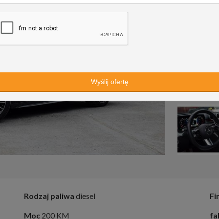
Rodzaj paliwa
diesel
Fi
Moc
200 KM
fa