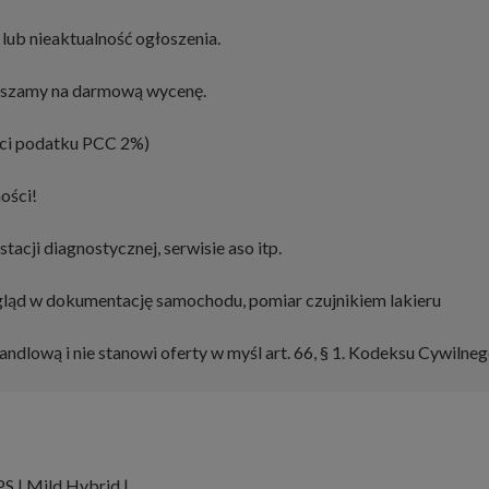
lub nieaktualność ogłoszenia.
raszamy na darmową wycenę.
aci podatku PCC 2%)
ości!
cji diagnostycznej, serwisie aso itp.
gląd w dokumentację samochodu, pomiar czujnikiem lakieru
andlową i nie stanowi oferty w myśl art. 66, § 1. Kodeksu Cywilneg
S | Mild Hybrid |