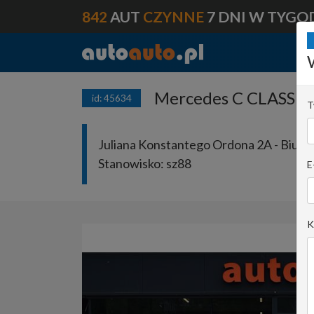
842
AUT
CZYNNE
7 DNI W TYGO
Mercedes C CLASS 20
id: 45634
T
Juliana Konstantego Ordona 2A - Biuro 
Stanowisko:
sz88
E
K