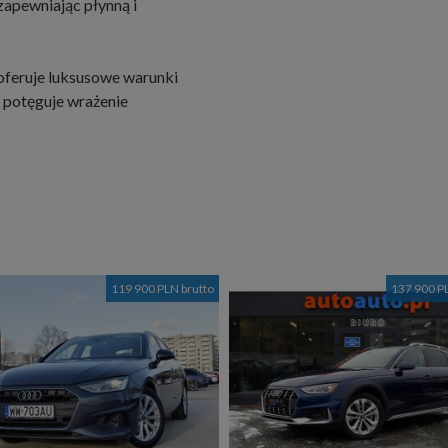
zapewniając płynną i
oferuje luksusowe warunki
 potęguje wrażenie
119 900 PLN brutto
137 900 P