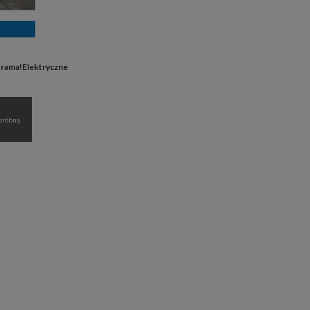
rama!Elektryczne
próbną