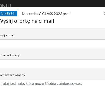
DNIU
Mercedes C CLASS 2023 prod.
id: 45634
kup
auto
finansuj
auto
sprzedaj
Wyślij ofertę na e-mail
23 prod. Serwisowany! Zadbany! Jasne sk
wój e-mail
B |
Damian Zboch
Email do opiekuna
+48 728 955 506
-mail odbiorcy
omentarz własny