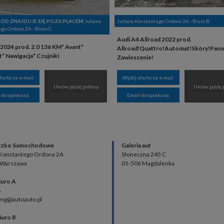
D ZNAJDUJE SIĘ POZA PLACEM
Juliana
Juliana Konstantego Ordona 2A - Biuro B
go Ordona 2A - Biuro C
Audi A4 Allroad 2022 prod.
2024 prod. 2.0 136 KM* Avant*
Allroad!Quattro!Automat!Skóry!Pano
* Nawigacja* Czujniki
Zawieszenie!
ofertę na e-mail
Wyślij ofertę na e-mail
Umów jazdę próbną
Umów jazdę 
 do opiekuna
Email do opiekuna
czko Samochodowe
Galeria aut
 Konstantego Ordona 2A
Słoneczna 245 C
 Warszawa
05-506 Magdalenka
iuro A
8
 mg@autoauto.pl
iuro B