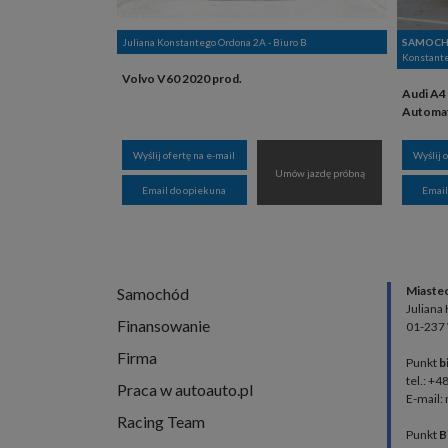
Juliana Konstantego Ordona 2A - Biuro B
SAMOCHÓ
Konstante
Volvo V60 2020 prod.
Audi A4 
Automat
Wyślij ofertę na e-mail
Wyślij 
Umów jazdę próbną
Email do opiekuna
Email
Miaste
Samochód
Juliana
Finansowanie
01-237
Firma
Punkt
b
tel.: +4
Praca w autoauto.pl
E-mail:
Racing Team
Punkt
B