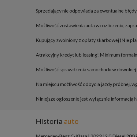
Sprzedający nie odpowiada za ewentualne błędy 
Możliwość zostawienia auta w rozliczeniu, zap
Kupujący zwolniony z opłaty skarbowej (Nie pł
Atrakcyjny kredyt lub leasing! Minimum formaln
Możliwość sprawdzenia samochodu w dowolnej sta
Na miejscu możliwość odbycia jazdy próbnej, w
Niniejsze ogłoszenie jest wyłącznie informacją h
Historia
auto
Mercedes-Benz C-Klasa | 2023 | 2.0 Diesel 200 P