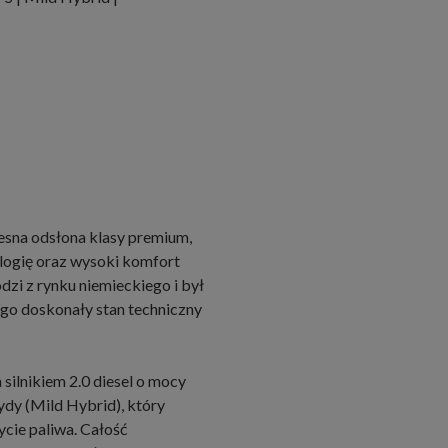
sna odsłona klasy premium,
logię oraz wysoki komfort
i z rynku niemieckiego i był
ego doskonały stan techniczny
ilnikiem 2.0 diesel o mocy
dy (Mild Hybrid), który
ycie paliwa. Całość