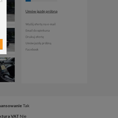
Umów jazdę próbną
Wyślij ofertę na e-mail
Email do opiekuna
Drukuj ofertę
Umów jazdę próbną
Facebook
nansowanie
Tak
ktura VAT
Nie